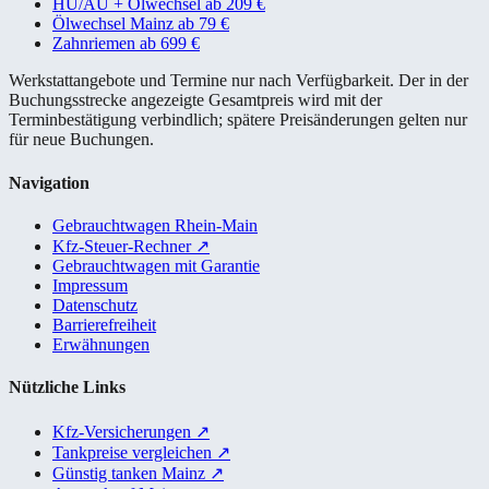
HU/AU + Ölwechsel ab 209 €
Ölwechsel Mainz ab 79 €
Zahnriemen ab 699 €
Werkstattangebote und Termine nur nach Verfügbarkeit. Der in der
Buchungsstrecke angezeigte Gesamtpreis wird mit der
Terminbestätigung verbindlich; spätere Preisänderungen gelten nur
für neue Buchungen.
Navigation
Gebrauchtwagen Rhein-Main
Kfz-Steuer-Rechner
↗
Gebrauchtwagen mit Garantie
Impressum
Datenschutz
Barrierefreiheit
Erwähnungen
Nützliche Links
Kfz-Versicherungen
↗
Tankpreise vergleichen
↗
Günstig tanken Mainz
↗