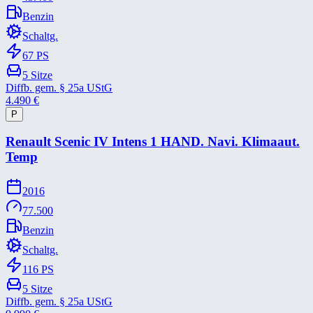
Benzin
Schaltg.
67
PS
5
Sitze
Diffb. gem. § 25a UStG
4.490
€
P
Renault Scenic IV Intens 1 HAND. Navi. Klimaaut.
Temp
2016
77.500
Benzin
Schaltg.
116
PS
5
Sitze
Diffb. gem. § 25a UStG