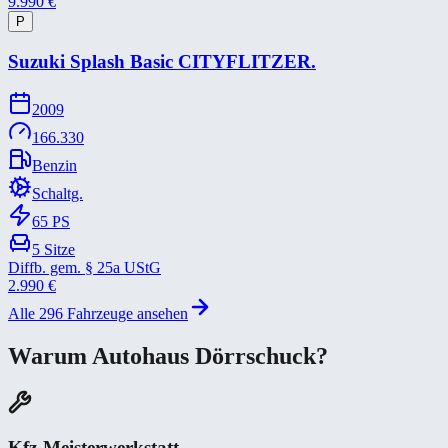
9.990
€
P
Suzuki Splash Basic CITYFLITZER.
2009
166.330
Benzin
Schaltg.
65
PS
5
Sitze
Diffb. gem. § 25a UStG
2.990
€
Alle
296
Fahrzeuge ansehen
Warum Autohaus Dörrschuck?
Kfz-Meisterwerkstatt