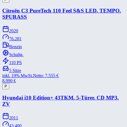
Citroën C3 PureTech 110 Feel S&​S LED. TEMPO.
SPURASS
2020
76.281
Benzin
Schaltg.
110
PS
5
Sitze
inkl. 19% MwSt.
Netto:
7.555
€
8.990
€
P
Hyundai i10 Edition+​ 43TKM. 5-​Türer. CD MP3.
ZV
2011
43.400