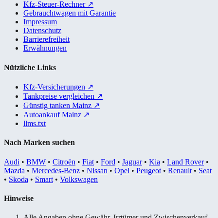
Kfz-Steuer-Rechner
↗
Gebrauchtwagen mit Garantie
Impressum
Datenschutz
Barrierefreiheit
Erwähnungen
Nützliche Links
Kfz-Versicherungen
↗
Tankpreise vergleichen
↗
Günstig tanken Mainz
↗
Autoankauf Mainz
↗
llms.txt
Nach Marken suchen
Audi
•
BMW
•
Citroën
•
Fiat
•
Ford
•
Jaguar
•
Kia
•
Land Rover
•
Mazda
•
Mercedes-Benz
•
Nissan
•
Opel
•
Peugeot
•
Renault
•
Seat
•
Skoda
•
Smart
•
Volkswagen
Hinweise
Alle Angaben ohne Gewähr. Irrtümer und Zwischenverkauf