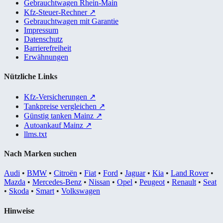
Gebrauchtwagen Rhein-Main
Kfz-Steuer-Rechner
↗
Gebrauchtwagen mit Garantie
Impressum
Datenschutz
Barrierefreiheit
Erwähnungen
Nützliche Links
Kfz-Versicherungen
↗
Tankpreise vergleichen
↗
Günstig tanken Mainz
↗
Autoankauf Mainz
↗
llms.txt
Nach Marken suchen
Audi
•
BMW
•
Citroën
•
Fiat
•
Ford
•
Jaguar
•
Kia
•
Land Rover
•
Mazda
•
Mercedes-Benz
•
Nissan
•
Opel
•
Peugeot
•
Renault
•
Seat
•
Skoda
•
Smart
•
Volkswagen
Hinweise