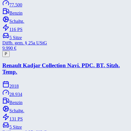
77.500
Benzin
Schaltg.
116
PS
5
Sitze
Diffb. gem. § 25a UStG
9.990
€
P
Renault Kadjar Collection Navi. PDC. BT. Sitzh.
Temp.
2018
28.934
Benzin
Schaltg.
131
PS
5
Sitze