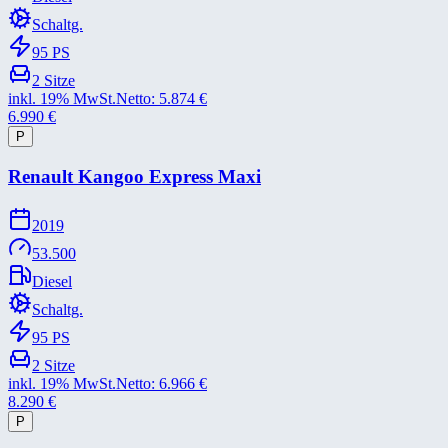
Schaltg.
95
PS
2
Sitze
inkl. 19% MwSt.
Netto:
5.874
€
6.990
€
P
Renault Kangoo Express Maxi
2019
53.500
Diesel
Schaltg.
95
PS
2
Sitze
inkl. 19% MwSt.
Netto:
6.966
€
8.290
€
P