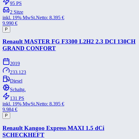
95
PS
2
Sitze
inkl. 19% MwSt.
Netto:
8.395
€
9.990
€
P
Renault MASTER FG F3300 L2H2 2.3 DCI 130CH
GRAND CONFORT
2019
233.123
Diesel
Schaltg.
131
PS
inkl. 19% MwSt.
Netto:
8.395
€
9.984
€
P
Renault Kangoo Express MAXI 1.5 dCi
SCHECKHEFT