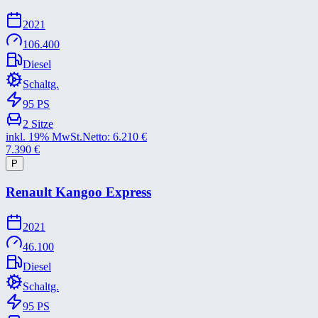
2021
106.400
Diesel
Schaltg.
95
PS
2
Sitze
inkl. 19% MwSt.
Netto:
6.210
€
7.390
€
P
Renault Kangoo Express
2021
46.100
Diesel
Schaltg.
95
PS