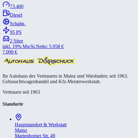
73.400
Diesel
Schaltg.
95
PS
2
Sitze
inkl. 19% MwSt.
Netto:
5.958
€
7.090
€
Ihr Autohaus des Vertrauens in Mainz und Wiesbaden; seit 1963.
Gebrauchtwagenhandel und Kfz-Meisterwerkstatt.
Vertrauen seit 1963
Standorte
Hauptstandort & Werkstatt
Mainz
Marienborner Str. 49