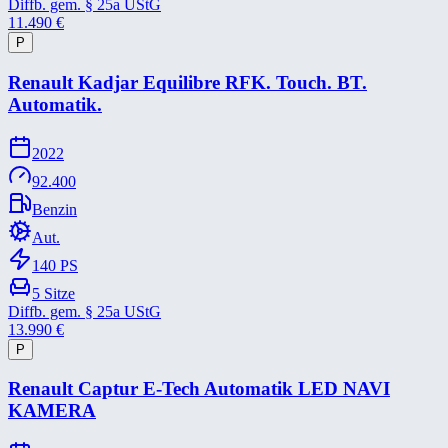
Diffb. gem. § 25a UStG
11.490
€
P
Renault Kadjar Equilibre RFK. Touch. BT.
Automatik.
2022
92.400
Benzin
Aut.
140
PS
5
Sitze
Diffb. gem. § 25a UStG
13.990
€
P
Renault Captur E-​Tech Automatik LED NAVI
KAMERA