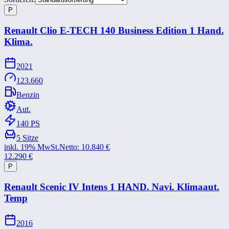
P
Renault Clio E-​TECH 140 Business Edition 1 Hand.
Klima.
2021
123.660
Benzin
Aut.
140
PS
5
Sitze
inkl. 19% MwSt.
Netto:
10.840
€
12.290
€
P
Renault Scenic IV Intens 1 HAND. Navi. Klimaaut.
Temp
2016