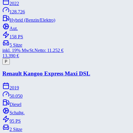
2022
128.726
Hybrid (Benzin/Elektro)
Aut.
158
PS
5
Sitze
inkl. 19% MwSt.
Netto:
11.252
€
13.390
€
P
Renault Kangoo Express Maxi DSL
2019
50.050
Diesel
Schaltg.
95
PS
2
Sitze