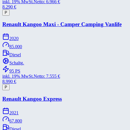
inkl. 19% MwSt.
Netto:
6.966
€
8.290
€
P
Renault Kangoo Maxi -​ Camper Camping Vanlife
2020
85.000
Diesel
Schaltg.
95
PS
inkl. 19% MwSt.
Netto:
7.555
€
8.990
€
P
Renault Kangoo Express
2021
67.800
Diesel