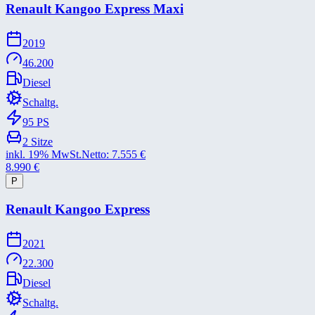
Renault Kangoo Express Maxi
2019
46.200
Diesel
Schaltg.
95
PS
2
Sitze
inkl. 19% MwSt.
Netto:
7.555
€
8.990
€
P
Renault Kangoo Express
2021
22.300
Diesel
Schaltg.