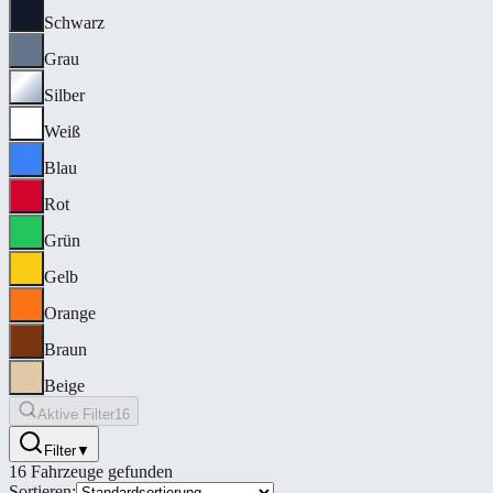
Schwarz
Grau
Silber
Weiß
Blau
Rot
Grün
Gelb
Orange
Braun
Beige
Aktive Filter
16
Filter
▼
16
Fahrzeuge gefunden
Sortieren: