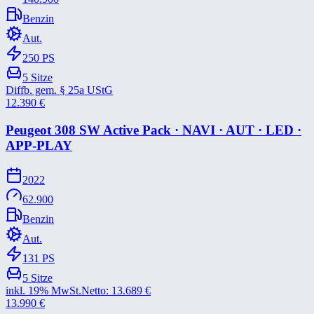
Benzin
Aut.
250
PS
5
Sitze
Diffb. gem. § 25a UStG
12.390
€
Peugeot 308 SW Active Pack · NAVI · AUT · LED ·
APP-​PLAY
2022
62.900
Benzin
Aut.
131
PS
5
Sitze
inkl. 19% MwSt.
Netto:
13.689
€
13.990
€