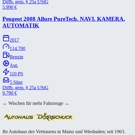
Diffb. gem. § 25a UStG
5.990
€
Peugeot 2008 Allure PureTech. NAVI. KAMERA.
AUTOMATIK
2017
114.700
Benzin
Aut.
110
PS
5
Sitze
Diffb. gem. § 25a UStG
9.790
€
← Wischen für mehr Fahrzeuge →
Ihr Autohaus des Vertrauens in Mainz und Wiesbaden; seit 1963.