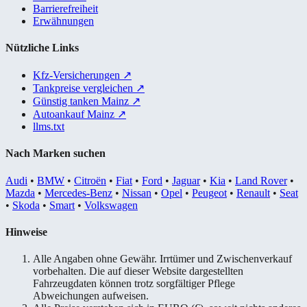
Barrierefreiheit
Erwähnungen
Nützliche Links
Kfz-Versicherungen
↗
Tankpreise vergleichen
↗
Günstig tanken Mainz
↗
Autoankauf Mainz
↗
llms.txt
Nach Marken suchen
Audi
•
BMW
•
Citroën
•
Fiat
•
Ford
•
Jaguar
•
Kia
•
Land Rover
•
Mazda
•
Mercedes-Benz
•
Nissan
•
Opel
•
Peugeot
•
Renault
•
Seat
•
Skoda
•
Smart
•
Volkswagen
Hinweise
Alle Angaben ohne Gewähr. Irrtümer und Zwischenverkauf
vorbehalten. Die auf dieser Website dargestellten
Fahrzeugdaten können trotz sorgfältiger Pflege
Abweichungen aufweisen.