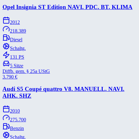
Opel Insignia ST Edition NAVI. PDC. BT. KLIMA
2012
218.389
Diesel
Schaltg.
131
PS
5
Sitze
Diffb. gem. § 25a UStG
3.790
€
Audi S5 Coupé quattro V8. MANUELL. NAVI.
AHK. SHZ
2010
275.700
Benzin
Schaltg.