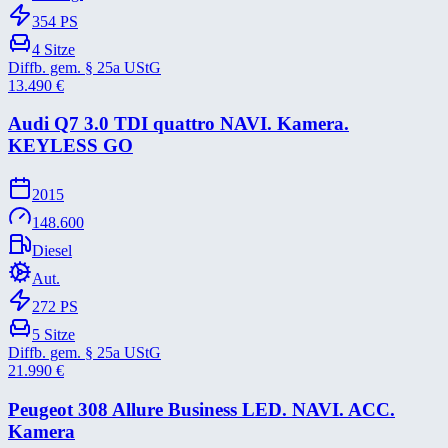
354
PS
4
Sitze
Diffb. gem. § 25a UStG
13.490
€
Audi Q7 3.0 TDI quattro NAVI. Kamera.
KEYLESS GO
2015
148.600
Diesel
Aut.
272
PS
5
Sitze
Diffb. gem. § 25a UStG
21.990
€
Peugeot 308 Allure Business LED. NAVI. ACC.
Kamera