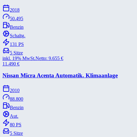
2018
50.495
Benzin
Schaltg.
131
PS
5
Sitze
inkl. 19% MwSt.
Netto:
9.655
€
11.490
€
Nissan Micra Acenta Automatik. Klimaanlage
2010
88.800
Benzin
Aut.
80
PS
5
Sitze