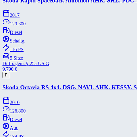
Skoda Rapid Spaceback Ambition AHK. SHZ. PDC
2017
129.300
Diesel
Schaltg.
116
PS
5
Sitze
Diffb. gem. § 25a UStG
9.790
€
P
Skoda Octavia RS 4x4. DSG. NAVI. AHK. KESSY. 
2016
126.800
Diesel
Aut.
184
PS