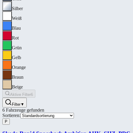
Silber
Weiß
Blau
Rot
Grün
Gelb
Orange
Braun
Beige
Aktive Filter
6
Filter
▼
6
Fahrzeuge gefunden
Sortieren:
P