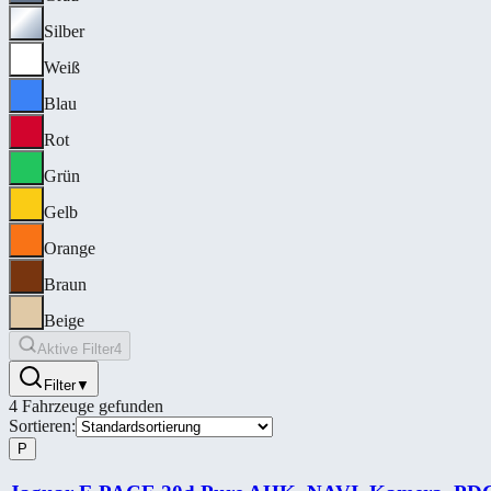
Silber
Weiß
Blau
Rot
Grün
Gelb
Orange
Braun
Beige
Aktive Filter
4
Filter
▼
4
Fahrzeuge gefunden
Sortieren:
P