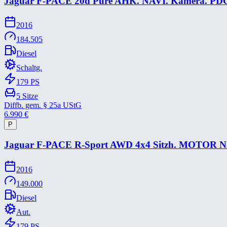
Jaguar F-​PACE 20d Pure AHK. NAVI. Kamera. PD
2016
184.505
Diesel
Schaltg.
179
PS
5
Sitze
Diffb. gem. § 25a UStG
6.990
€
P
Jaguar F-​PACE R-​Sport AWD 4x4 Sitzh. MOTOR N
2016
149.000
Diesel
Aut.
179
PS