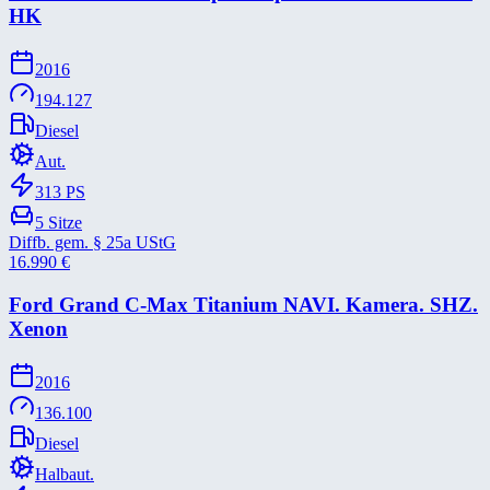
HK
2016
194.127
Diesel
Aut.
313
PS
5
Sitze
Diffb. gem. § 25a UStG
16.990
€
Ford Grand C-​Max Titanium NAVI. Kamera. SHZ.
Xenon
2016
136.100
Diesel
Halbaut.