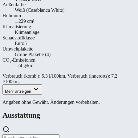
Außenfarbe
Weiß (Casablanca White)
Hubraum
1.229 cm³
Klimatisierung
Klimaanlage
Schadstoffklasse
Euro5
Umweltplakette
Grüne Plakette (4)
CO₂-Emissionen
124 g/km
Verbrauch (komb.)
:
5.3 l/100km
,
Verbrauch (innerorts)
:
7.2
l/100km
,
Mehr anzeigen
Angaben ohne Gewähr. Änderungen vorbehalten.
Ausstattung