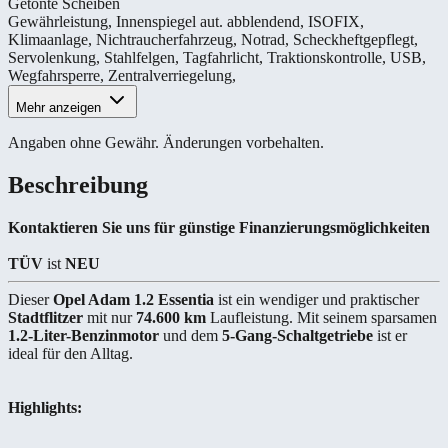
Getönte Scheiben
Gewährleistung
,
Innenspiegel aut. abblendend
,
ISOFIX
,
Klimaanlage
,
Nichtraucherfahrzeug
,
Notrad
,
Scheckheftgepflegt
,
Servolenkung
,
Stahlfelgen
,
Tagfahrlicht
,
Traktionskontrolle
,
USB
,
Wegfahrsperre
,
Zentralverriegelung
,
Mehr anzeigen
Angaben ohne Gewähr. Änderungen vorbehalten.
Beschreibung
Kontaktieren Sie uns für günstige Finanzierungsmöglichkeiten
TÜV
ist
NEU
Dieser
Opel Adam 1.2 Essentia
ist ein wendiger und praktischer
Stadtflitzer
mit nur
74.600 km
Laufleistung. Mit seinem sparsamen
1.2-Liter-Benzinmotor
und dem
5-Gang-Schaltgetriebe
ist er
ideal für den Alltag.
Highlights: