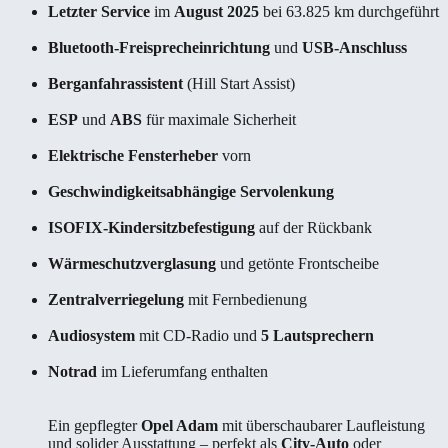
Letzter Service
im
August 2025
bei 63.825 km durchgeführt
Bluetooth-Freisprecheinrichtung
und
USB-Anschluss
Berganfahrassistent
(Hill Start Assist)
ESP
und
ABS
für maximale Sicherheit
Elektrische Fensterheber
vorn
Geschwindigkeitsabhängige Servolenkung
ISOFIX-Kindersitzbefestigung
auf der Rückbank
Wärmeschutzverglasung
und getönte Frontscheibe
Zentralverriegelung
mit Fernbedienung
Audiosystem
mit CD-Radio und
5 Lautsprechern
Notrad
im Lieferumfang enthalten
Ein gepflegter
Opel Adam
mit überschaubarer Laufleistung
und solider Ausstattung – perfekt als
City-Auto
oder