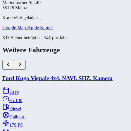
Marienborner Str. 49
55128 Mainz
Karte wird geladen...
Google Maps
Apple Karten
Kfz-Steuer beträgt ca. 54€ pro Jahr
Weitere Fahrzeuge
Ford Kuga Vignale 4x4. NAVI. SHZ. Kamera
2019
85.100
Diesel
Halbaut.
179
PS