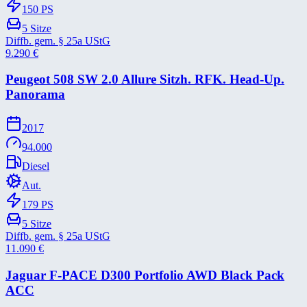
150
PS
5
Sitze
Diffb. gem. § 25a UStG
9.290
€
Peugeot 508 SW 2.0 Allure Sitzh. RFK. Head-​Up.
Panorama
2017
94.000
Diesel
Aut.
179
PS
5
Sitze
Diffb. gem. § 25a UStG
11.090
€
Jaguar F-​PACE D300 Portfolio AWD Black Pack
ACC