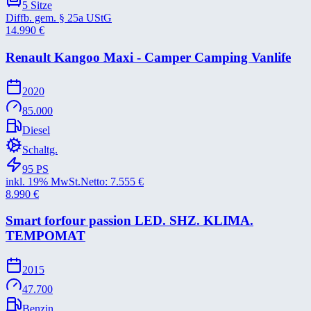
5
Sitze
Diffb. gem. § 25a UStG
14.990
€
Renault Kangoo Maxi -​ Camper Camping Vanlife
2020
85.000
Diesel
Schaltg.
95
PS
inkl. 19% MwSt.
Netto:
7.555
€
8.990
€
Smart forfour passion LED. SHZ. KLIMA.
TEMPOMAT
2015
47.700
Benzin