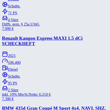
Schaltg.
71
PS
4
Sitze
Diffb. gem. § 25a UStG
7.990
€
Renault Kangoo Express MAXI 1.5 dCi
SCHECKHEFT
2021
106.400
Diesel
Schaltg.
95
PS
2
Sitze
inkl. 19% MwSt.
Netto:
6.210
€
7.390
€
BMW 435d Gran Coupé M Sport 4x4. NAVI. SHZ.