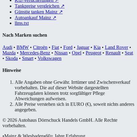
Kfz-Versicherungen
↗
Tankpreise vergleichen
↗
Günstig tanken Mainz
↗
Autoankauf Mainz
↗
llms.txt
Nach Marken suchen
Audi
•
BMW
•
Citroën
•
Fiat
•
Ford
•
Jaguar
•
Kia
•
Land Rover
•
Mazda
•
Mercedes-Benz
•
Nissan
•
Opel
•
Peugeot
•
Renault
•
Seat
•
Skoda
•
Smart
•
Volkswagen
Hinweise
Alle Angaben ohne Gewähr. Irrtümer und Zwischenverkauf
vorbehalten. Die auf dieser Website dargestellten
Fahrzeugdaten können trotz sorgfältiger Pflege
Abweichungen aufweisen.
Alle Preise verstehen sich in EURO (€), soweit nichts anderes
angegeben.
© 2026 Autohaus Dörrschuck Handels GmbH. Alle Rechte
vorbehalten.
•
Mainz & Wiesbaden
•
60+ Jahre Erfahrung