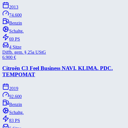
2013
74.600
Benzin
Schaltg.
69
PS
4
Sitze
Diffb. gem. § 25a UStG
6.900
€
Citroën C3 Feel Business NAVI. KLIMA. PDC.
TEMPOMAT
2019
92.600
Benzin
Schaltg.
83
PS