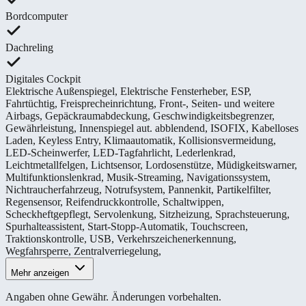
Bordcomputer
Dachreling
Digitales Cockpit
Elektrische Außenspiegel
,
Elektrische Fensterheber
,
ESP
,
Fahrtüchtig
,
Freisprecheinrichtung
,
Front-, Seiten- und weitere
Airbags
,
Gepäckraumabdeckung
,
Geschwindigkeitsbegrenzer
,
Gewährleistung
,
Innenspiegel aut. abblendend
,
ISOFIX
,
Kabelloses
Laden
,
Keyless Entry
,
Klimaautomatik
,
Kollisionsvermeidung
,
LED-Scheinwerfer
,
LED-Tagfahrlicht
,
Lederlenkrad
,
Leichtmetallfelgen
,
Lichtsensor
,
Lordosenstütze
,
Müdigkeitswarner
,
Multifunktionslenkrad
,
Musik-Streaming
,
Navigationssystem
,
Nichtraucherfahrzeug
,
Notrufsystem
,
Pannenkit
,
Partikelfilter
,
Regensensor
,
Reifendruckkontrolle
,
Schaltwippen
,
Scheckheftgepflegt
,
Servolenkung
,
Sitzheizung
,
Sprachsteuerung
,
Spurhalteassistent
,
Start-Stopp-Automatik
,
Touchscreen
,
Traktionskontrolle
,
USB
,
Verkehrszeichenerkennung
,
Wegfahrsperre
,
Zentralverriegelung
,
Mehr anzeigen
Angaben ohne Gewähr. Änderungen vorbehalten.