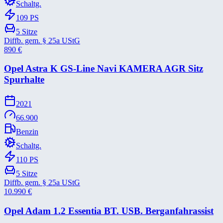
Schaltg.
109
PS
5
Sitze
Diffb. gem. § 25a UStG
890
€
Opel Astra K GS-​Line Navi KAMERA AGR Sitz
Spurhalte
2021
66.900
Benzin
Schaltg.
110
PS
5
Sitze
Diffb. gem. § 25a UStG
10.990
€
Opel Adam 1.2 Essentia BT. USB. Berganfahrassist