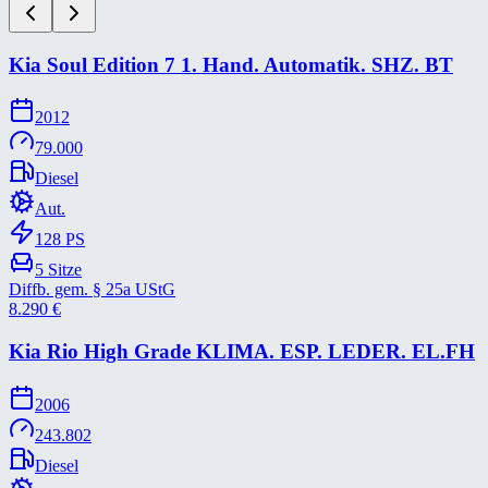
Kia Soul Edition 7 1. Hand. Automatik. SHZ. BT
2012
79.000
Diesel
Aut.
128
PS
5
Sitze
Diffb. gem. § 25a UStG
8.290
€
Kia Rio High Grade KLIMA. ESP. LEDER. EL.FH
2006
243.802
Diesel