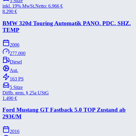
5
Sitze
inkl. 19% MwSt.
Netto:
6.966
€
8.290
€
BMW 320d Touring Automatik PANO. PDC. SHZ.
TEMP
2006
277.000
Diesel
Aut.
163
PS
5
Sitze
Diffb. gem. § 25a UStG
1.490
€
Ford Mustang GT Fastback 5.0 TOP Zustand ab
293€/​M
2016