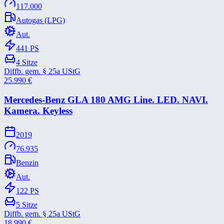
117.000
Autogas (LPG)
Aut.
441
PS
4
Sitze
Diffb. gem. § 25a UStG
25.990
€
Mercedes-​Benz GLA 180 AMG Line. LED. NAVI.
Kamera. Keyless
2019
76.935
Benzin
Aut.
122
PS
5
Sitze
Diffb. gem. § 25a UStG
18.990
€