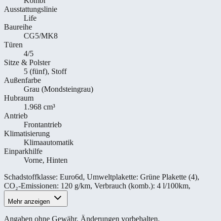
Kombi
Ausstattungslinie
Life
Baureihe
CG5/MK8
Türen
4/5
Sitze & Polster
5 (fünf), Stoff
Außenfarbe
Grau (Mondsteingrau)
Hubraum
1.968 cm³
Antrieb
Frontantrieb
Klimatisierung
Klimaautomatik
Einparkhilfe
Vorne, Hinten
Schadstoffklasse
:
Euro6d
,
Umweltplakette
:
Grüne Plakette (4)
,
CO₂-Emissionen
:
120 g/km
,
Verbrauch (komb.)
:
4 l/100km
,
Mehr anzeigen
Angaben ohne Gewähr. Änderungen vorbehalten.