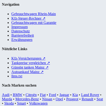
Navigation
Gebrauchtwagen Rhein-Main
Kfz-Steuer-Rechner
↗
Gebrauchtwagen mit Garantie
Impressum
Datenschutz
Barrierefreiheit
Erwähnungen
Nützliche Links
Kfz-Versicherungen
↗
Tankpreise vergleichen
↗
Günstig tanken Mainz
↗
Autoankauf Mainz
↗
llms.txt
Nach Marken suchen
Audi
•
BMW
•
Citroën
•
Fiat
•
Ford
•
Jaguar
•
Kia
•
Land Rover
•
Mazda
•
Mercedes-Benz
•
Nissan
•
Opel
•
Peugeot
•
Renault
•
Seat
•
Skoda
•
Smart
•
Volkswagen