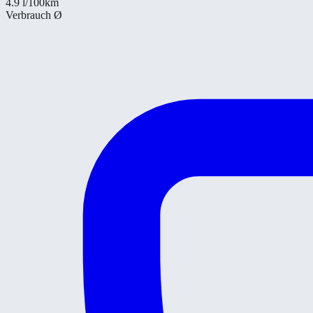
4.9
l/100km
Verbrauch Ø