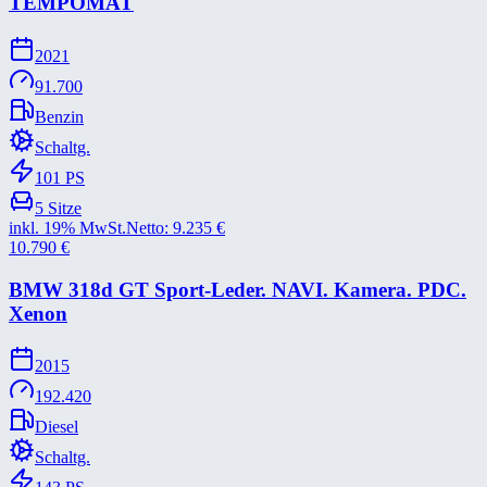
TEMPOMAT
2021
91.700
Benzin
Schaltg.
101
PS
5
Sitze
inkl. 19% MwSt.
Netto:
9.235
€
10.790
€
BMW 318d GT Sport-​Leder. NAVI. Kamera. PDC.
Xenon
2015
192.420
Diesel
Schaltg.