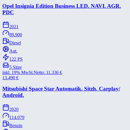
Opel Insignia Edition Business LED. NAVI. AGR.
PDC
2021
89.900
Diesel
Aut.
122
PS
5
Sitze
inkl. 19% MwSt.
Netto:
11.336
€
13.490
€
Mitsubishi Space Star Automatik. Sitzh. Carplay/​
Android.
2020
114.079
Benzin