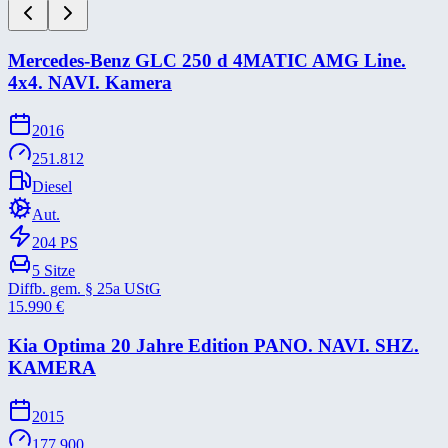
Mercedes-​Benz GLC 250 d 4MATIC AMG Line.
4x4. NAVI. Kamera
2016
251.812
Diesel
Aut.
204
PS
5
Sitze
Diffb. gem. § 25a UStG
15.990
€
Kia Optima 20 Jahre Edition PANO. NAVI. SHZ.
KAMERA
2015
177.900