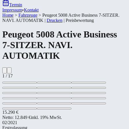
Termin
Impressum
•
Kontakt
Home
>
Fahrzeuge
>
Peugeot 5008 Active Business 7-​SITZER.
NAVI. AUTOMATIK
|
Drucken
|
Preisbewertung
Peugeot
5008 Active Business
7-​SITZER. NAVI.
AUTOMATIK
1
/
17
15.290 €
Netto:
12.849 €
inkl. 19% MwSt.
02/2021
Erstzulassung