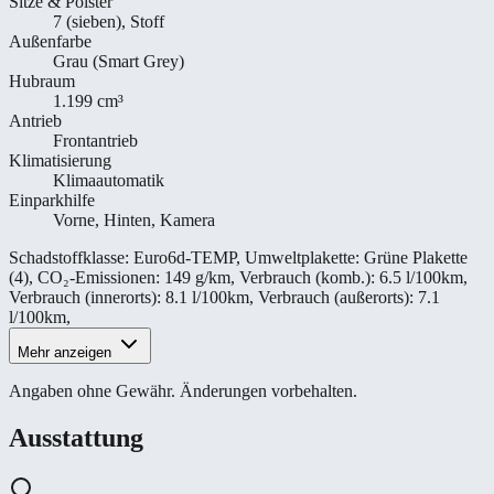
Sitze & Polster
7 (sieben), Stoff
Außenfarbe
Grau (Smart Grey)
Hubraum
1.199 cm³
Antrieb
Frontantrieb
Klimatisierung
Klimaautomatik
Einparkhilfe
Vorne, Hinten, Kamera
Schadstoffklasse
:
Euro6d-TEMP
,
Umweltplakette
:
Grüne Plakette
(4)
,
CO₂-Emissionen
:
149 g/km
,
Verbrauch (komb.)
:
6.5 l/100km
,
Verbrauch (innerorts)
:
8.1 l/100km
,
Verbrauch (außerorts)
:
7.1
l/100km
,
Mehr anzeigen
Angaben ohne Gewähr. Änderungen vorbehalten.
Ausstattung