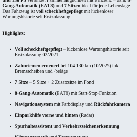
und 130 PS
verbindet Familientauglichkeit mit Effizienz – dank
8-
Gang-Automatik (EAT8)
und
7 Sitzen
ideal für jede Lebenslage.
Das Fahrzeug ist
voll scheckheftgepflegt
mit lückenloser
Wartungshistorie seit Erstzulassung.
Highlights:
Voll scheckheftgepflegt
– lückenlose Wartungshistorie seit
Erstzulassung 02/2021
Zahnriemen erneuert
bei 104.130 km (10/2025) inkl.
Bremsscheiben und -beläge
7 Sitze
– 5 Sitze + 2 Zusatzsitze im Fond
8-Gang-Automatik
(EAT8) mit Start-Stop-Funktion
Navigationssystem
mit Farbdisplay und
Rückfahrkamera
Einparkhilfe vorne und hinten
(Radar)
Spurhalteassistent
und
Verkehrszeichenerkennung