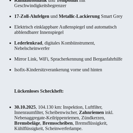
Klimaautomatik
und
Tempomat
mit
Geschwindigkeitsbegrenzer
17-Zoll-Alufelgen
und
Metallic-Lackierung
Smart Grey
Elektrisch einklappbare Außenspiegel und automatisch
abblendbarer Innenspiegel
Lederlenkrad
, digitales Kombiinstrument,
Nebelscheinwerfer
Mirror Link, WiFi, Spracherkennung und Berganfahrhilfe
Isofix-Kindersitzverankerung vorne und hinten
Lückenloses Scheckheft:
30.10.2025
, 104.130 km: Inspektion, Luftfilter,
Innenraumfilter, Scheibenwischer,
Zahnriemen
inkl.
Nebenaggregate-Keilrippenriemen, Zündkerzen,
Bremsbeläge
,
Bremsscheiben
, Bremsflüssigkeit,
Kühlflüssigkeit, Scheinwerferlampe.