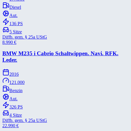
Diesel
Aut.
136
PS
5
Sitze
Diffb. gem. § 25a UStG
8.990
€
BMW M235 i Cabrio Schaltwippen. Navi. RFK.
Leder.
2016
121.000
Benzin
Aut.
326
PS
4
Sitze
Diffb. gem. § 25a UStG
22.990
€