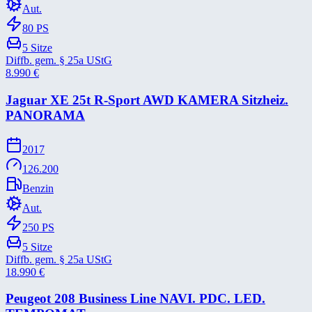
Aut.
80
PS
5
Sitze
Diffb. gem. § 25a UStG
8.990
€
Jaguar XE 25t R-​Sport AWD KAMERA Sitzheiz.
PANORAMA
2017
126.200
Benzin
Aut.
250
PS
5
Sitze
Diffb. gem. § 25a UStG
18.990
€
Peugeot 208 Business Line NAVI. PDC. LED.