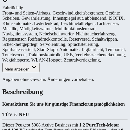
Fahrtüchtig
Front- und Seiten-Airbags
,
Geschwindigkeitsbegrenzer
,
Getönte
Scheiben
,
Gewährleistung
,
Innenspiegel aut. abblendend
,
ISOFIX
,
Klimaautomatik
,
Lederlenkrad
,
Leichtmetallfelgen
,
Lichtsensor
,
Metallic
,
Müdigkeitswarner
,
Multifunktionslenkrad
,
Navigationssystem
,
Nebelscheinwerfer
,
Nichtraucherfahrzeug
,
Regensensor
,
Reifendruckkontrolle
,
Reserverad
,
Schaltwippen
,
Scheckheftgepflegt
,
Servolenkung
,
Sprachsteuerung
,
Spurhalteassistent
,
Start-Stopp-Automatik
,
Tagfahrlicht
,
Tempomat
,
Touchscreen
,
Traktionskontrolle
,
USB
,
Verkehrszeichenerkennung
,
Wegfahrsperre
,
WLAN-Hotspot
,
Zentralverriegelung
,
Mehr anzeigen
Angaben ohne Gewähr. Änderungen vorbehalten.
Beschreibung
Kontaktieren Sie uns für günstige Finanzierungsmöglichkeiten
TÜV
ist
NEU
Dieser Peugeot 5008 Active Business mit
1.2 PureTech-Motor