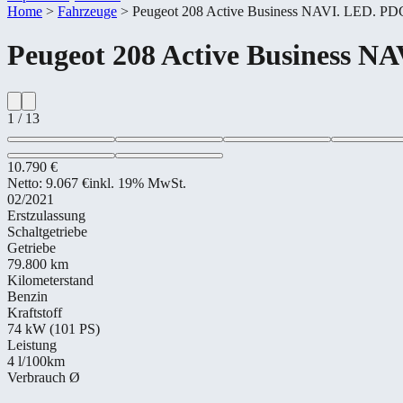
Home
>
Fahrzeuge
>
Peugeot 208 Active Business NAVI. LED. PD
Peugeot
208 Active Business N
1
/
13
10.790 €
Netto:
9.067 €
inkl. 19% MwSt.
02/2021
Erstzulassung
Schaltgetriebe
Getriebe
79.800 km
Kilometerstand
Benzin
Kraftstoff
74 kW (101 PS)
Leistung
4
l/100km
Verbrauch Ø