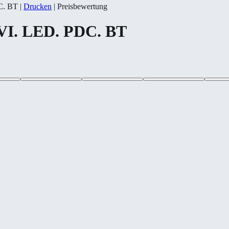
C. BT
|
Drucken
|
Preisbewertung
AVI. LED. PDC. BT