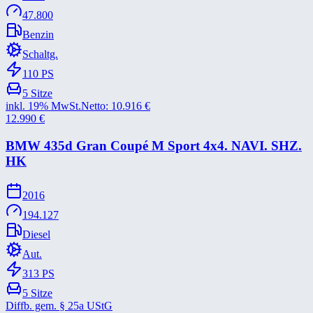
47.800
Benzin
Schaltg.
110
PS
5
Sitze
inkl. 19% MwSt.
Netto:
10.916
€
12.990
€
BMW 435d Gran Coupé M Sport 4x4. NAVI. SHZ.
HK
2016
194.127
Diesel
Aut.
313
PS
5
Sitze
Diffb. gem. § 25a UStG