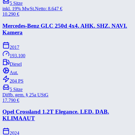
5
Sitze
inkl. 19% MwSt.
Netto:
8.647
€
10.290
€
Mercedes-​Benz GLC 250d 4x4. AHK. SHZ. NAVI.
Kamera
2017
193.100
Diesel
Aut.
204
PS
5
Sitze
Diffb. gem. § 25a UStG
17.790
€
Opel Crossland 1.2T Elegance. LED. DAB.
KLIMAAUT
2024