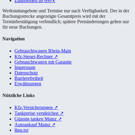
Zahnriemen ab 699 €
Werkstattangebote und Termine nur nach Verfügbarkeit. Der in der
Buchungsstrecke angezeigte Gesamtpreis wird mit der
Terminbestätigung verbindlich; spätere Preisänderungen gelten nur
für neue Buchungen.
Navigation
Gebrauchtwagen Rhein-Main
Kfz-Steuer-Rechner
↗
Gebrauchtwagen mit Garantie
Impressum
Datenschutz
Barrierefreiheit
Erwähnungen
Nützliche Links
Kfz-Versicherungen
↗
Tankpreise vergleichen
↗
Günstig tanken Mainz
↗
Autoankauf Mainz
↗
llms.txt