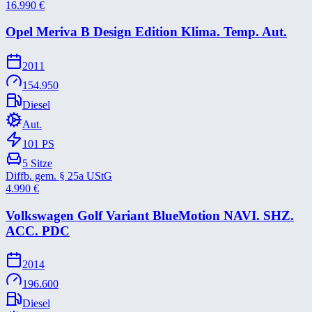
16.990
€
Opel Meriva B Design Edition Klima. Temp. Aut.
2011
154.950
Diesel
Aut.
101
PS
5
Sitze
Diffb. gem. § 25a UStG
4.990
€
Volkswagen Golf Variant BlueMotion NAVI. SHZ.
ACC. PDC
2014
196.600
Diesel