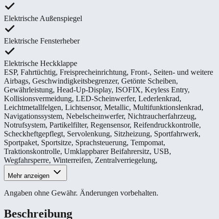
Elektrische Außenspiegel
Elektrische Fensterheber
Elektrische Heckklappe
ESP
,
Fahrtüchtig
,
Freisprecheinrichtung
,
Front-, Seiten- und weitere
Airbags
,
Geschwindigkeitsbegrenzer
,
Getönte Scheiben
,
Gewährleistung
,
Head-Up-Display
,
ISOFIX
,
Keyless Entry
,
Kollisionsvermeidung
,
LED-Scheinwerfer
,
Lederlenkrad
,
Leichtmetallfelgen
,
Lichtsensor
,
Metallic
,
Multifunktionslenkrad
,
Navigationssystem
,
Nebelscheinwerfer
,
Nichtraucherfahrzeug
,
Notrufsystem
,
Partikelfilter
,
Regensensor
,
Reifendruckkontrolle
,
Scheckheftgepflegt
,
Servolenkung
,
Sitzheizung
,
Sportfahrwerk
,
Sportpaket
,
Sportsitze
,
Sprachsteuerung
,
Tempomat
,
Traktionskontrolle
,
Umklappbarer Beifahrersitz
,
USB
,
Wegfahrsperre
,
Winterreifen
,
Zentralverriegelung
,
Mehr anzeigen
Angaben ohne Gewähr. Änderungen vorbehalten.
Beschreibung