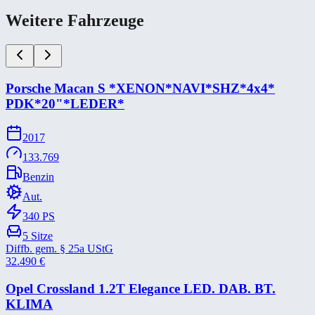
Weitere Fahrzeuge
Porsche Macan S *​XENON*​NAVI*​SHZ*​4x4*​
PDK*​20"*​LEDER*​
2017
133.769
Benzin
Aut.
340
PS
5
Sitze
Diffb. gem. § 25a UStG
32.490
€
Opel Crossland 1.2T Elegance LED. DAB. BT.
KLIMA