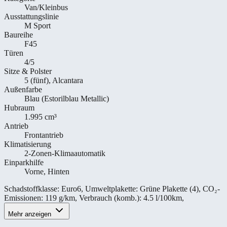
Van/Kleinbus
Ausstattungslinie
M Sport
Baureihe
F45
Türen
4/5
Sitze & Polster
5 (fünf), Alcantara
Außenfarbe
Blau (Estorilblau Metallic)
Hubraum
1.995 cm³
Antrieb
Frontantrieb
Klimatisierung
2-Zonen-Klimaautomatik
Einparkhilfe
Vorne, Hinten
Schadstoffklasse
:
Euro6
,
Umweltplakette
:
Grüne Plakette (4)
,
CO₂-
Emissionen
:
119 g/km
,
Verbrauch (komb.)
:
4.5 l/100km
,
Mehr anzeigen