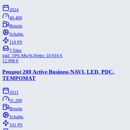
2024
40.400
Benzin
Schaltg.
110
PS
5
Sitze
inkl. 19% MwSt.
Netto:
10.916
€
12.990
€
Peugeot 208 Active Business NAVI. LED. PDC.
TEMPOMAT
2021
91.200
Benzin
Schaltg.
101
PS