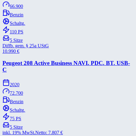
66.900
Benzin
Schaltg.
110
PS
5
Sitze
Diffb. gem. § 25a UStG
10.990
€
Peugeot 208 Active Business NAVI. PDC. BT. USB-​
C
2020
72.700
Benzin
Schaltg.
75
PS
5
Sitze
inkl. 19% MwSt.
Netto:
7.807
€