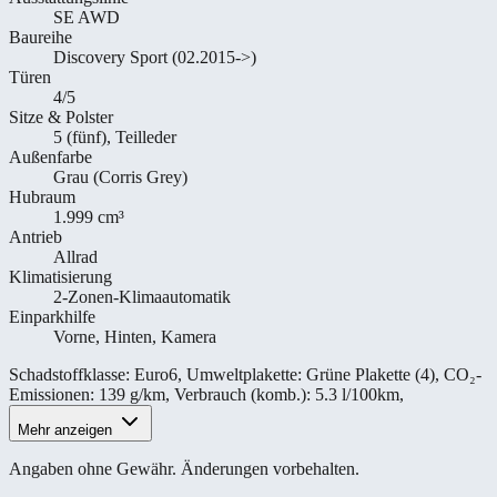
SE AWD
Baureihe
Discovery Sport (02.2015->)
Türen
4/5
Sitze & Polster
5 (fünf), Teilleder
Außenfarbe
Grau (Corris Grey)
Hubraum
1.999 cm³
Antrieb
Allrad
Klimatisierung
2-Zonen-Klimaautomatik
Einparkhilfe
Vorne, Hinten, Kamera
Schadstoffklasse
:
Euro6
,
Umweltplakette
:
Grüne Plakette (4)
,
CO₂-
Emissionen
:
139 g/km
,
Verbrauch (komb.)
:
5.3 l/100km
,
Mehr anzeigen
Angaben ohne Gewähr. Änderungen vorbehalten.