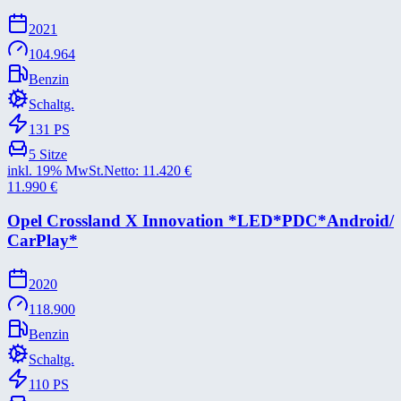
2021
104.964
Benzin
Schaltg.
131
PS
5
Sitze
inkl. 19% MwSt.
Netto:
11.420
€
11.990
€
Opel Crossland X Innovation *​LED*​PDC*​Android/​
CarPlay*​
2020
118.900
Benzin
Schaltg.
110
PS