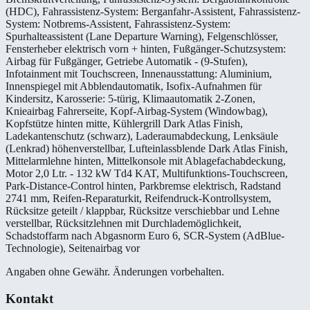
(HDC), Fahrassistenz-System: Berganfahr-Assistent, Fahrassistenz-
System: Notbrems-Assistent, Fahrassistenz-System:
Spurhalteassistent (Lane Departure Warning), Felgenschlösser,
Fensterheber elektrisch vorn + hinten, Fußgänger-Schutzsystem:
Airbag für Fußgänger, Getriebe Automatik - (9-Stufen),
Infotainment mit Touchscreen, Innenausstattung: Aluminium,
Innenspiegel mit Abblendautomatik, Isofix-Aufnahmen für
Kindersitz, Karosserie: 5-türig, Klimaautomatik 2-Zonen,
Knieairbag Fahrerseite, Kopf-Airbag-System (Windowbag),
Kopfstütze hinten mitte, Kühlergrill Dark Atlas Finish,
Ladekantenschutz (schwarz), Laderaumabdeckung, Lenksäule
(Lenkrad) höhenverstellbar, Lufteinlassblende Dark Atlas Finish,
Mittelarmlehne hinten, Mittelkonsole mit Ablagefachabdeckung,
Motor 2,0 Ltr. - 132 kW Td4 KAT, Multifunktions-Touchscreen,
Park-Distance-Control hinten, Parkbremse elektrisch, Radstand
2741 mm, Reifen-Reparaturkit, Reifendruck-Kontrollsystem,
Rücksitze geteilt / klappbar, Rücksitze verschiebbar und Lehne
verstellbar, Rücksitzlehnen mit Durchlademöglichkeit,
Schadstoffarm nach Abgasnorm Euro 6, SCR-System (AdBlue-
Technologie), Seitenairbag vor
Angaben ohne Gewähr. Änderungen vorbehalten.
Kontakt