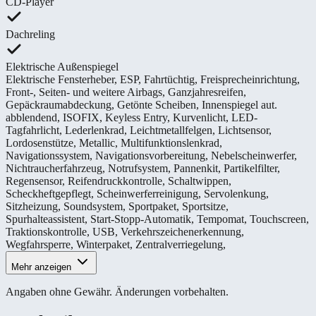
CD-Player
Dachreling
Elektrische Außenspiegel
Elektrische Fensterheber
,
ESP
,
Fahrtüchtig
,
Freisprecheinrichtung
,
Front-, Seiten- und weitere Airbags
,
Ganzjahresreifen
,
Gepäckraumabdeckung
,
Getönte Scheiben
,
Innenspiegel aut.
abblendend
,
ISOFIX
,
Keyless Entry
,
Kurvenlicht
,
LED-
Tagfahrlicht
,
Lederlenkrad
,
Leichtmetallfelgen
,
Lichtsensor
,
Lordosenstütze
,
Metallic
,
Multifunktionslenkrad
,
Navigationssystem
,
Navigationsvorbereitung
,
Nebelscheinwerfer
,
Nichtraucherfahrzeug
,
Notrufsystem
,
Pannenkit
,
Partikelfilter
,
Regensensor
,
Reifendruckkontrolle
,
Schaltwippen
,
Scheckheftgepflegt
,
Scheinwerferreinigung
,
Servolenkung
,
Sitzheizung
,
Soundsystem
,
Sportpaket
,
Sportsitze
,
Spurhalteassistent
,
Start-Stopp-Automatik
,
Tempomat
,
Touchscreen
,
Traktionskontrolle
,
USB
,
Verkehrszeichenerkennung
,
Wegfahrsperre
,
Winterpaket
,
Zentralverriegelung
,
Mehr anzeigen
Angaben ohne Gewähr. Änderungen vorbehalten.