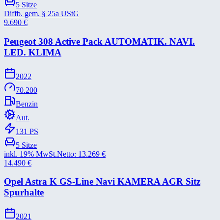
5
Sitze
Diffb. gem. § 25a UStG
9.690
€
Peugeot 308 Active Pack AUTOMATIK. NAVI.
LED. KLIMA
2022
70.200
Benzin
Aut.
131
PS
5
Sitze
inkl. 19% MwSt.
Netto:
13.269
€
14.490
€
Opel Astra K GS-​Line Navi KAMERA AGR Sitz
Spurhalte
2021