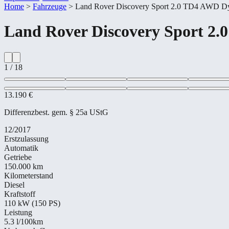
Home
>
Fahrzeuge
>
Land Rover Discovery Sport 2.0 TD4 AWD
Land Rover
Discovery Sport 
1
/
18
13.190 €
Differenzbest. gem. § 25a UStG
12/2017
Erstzulassung
Automatik
Getriebe
150.000 km
Kilometerstand
Diesel
Kraftstoff
110 kW (150 PS)
Leistung
5.3
l/100km