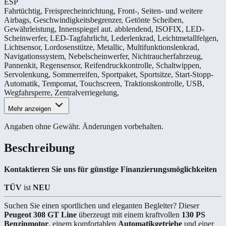
ESP
Fahrtüchtig
,
Freisprecheinrichtung
,
Front-, Seiten- und weitere
Airbags
,
Geschwindigkeitsbegrenzer
,
Getönte Scheiben
,
Gewährleistung
,
Innenspiegel aut. abblendend
,
ISOFIX
,
LED-
Scheinwerfer
,
LED-Tagfahrlicht
,
Lederlenkrad
,
Leichtmetallfelgen
,
Lichtsensor
,
Lordosenstütze
,
Metallic
,
Multifunktionslenkrad
,
Navigationssystem
,
Nebelscheinwerfer
,
Nichtraucherfahrzeug
,
Pannenkit
,
Regensensor
,
Reifendruckkontrolle
,
Schaltwippen
,
Servolenkung
,
Sommerreifen
,
Sportpaket
,
Sportsitze
,
Start-Stopp-
Automatik
,
Tempomat
,
Touchscreen
,
Traktionskontrolle
,
USB
,
Wegfahrsperre
,
Zentralverriegelung
,
Mehr anzeigen
Angaben ohne Gewähr. Änderungen vorbehalten.
Beschreibung
Kontaktieren Sie uns für günstige Finanzierungsmöglichkeiten
TÜV
ist
NEU
Suchen Sie einen sportlichen und eleganten Begleiter? Dieser
Peugeot 308 GT Line
überzeugt mit einem kraftvollen
130 PS
Benzinmotor
, einem komfortablen
Automatikgetriebe
und einer