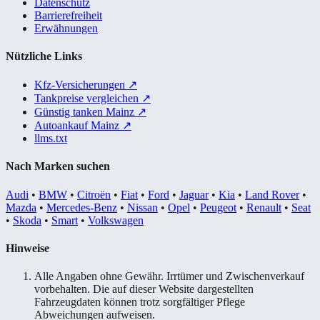
Datenschutz
Barrierefreiheit
Erwähnungen
Nützliche Links
Kfz-Versicherungen
↗
Tankpreise vergleichen
↗
Günstig tanken Mainz
↗
Autoankauf Mainz
↗
llms.txt
Nach Marken suchen
Audi
•
BMW
•
Citroën
•
Fiat
•
Ford
•
Jaguar
•
Kia
•
Land Rover
•
Mazda
•
Mercedes-Benz
•
Nissan
•
Opel
•
Peugeot
•
Renault
•
Seat
•
Skoda
•
Smart
•
Volkswagen
Hinweise
Alle Angaben ohne Gewähr. Irrtümer und Zwischenverkauf
vorbehalten. Die auf dieser Website dargestellten
Fahrzeugdaten können trotz sorgfältiger Pflege
Abweichungen aufweisen.