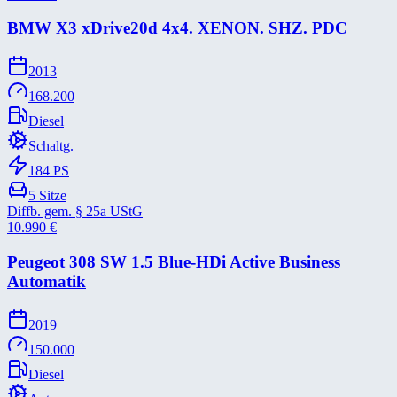
BMW X3 xDrive20d 4x4. XENON. SHZ. PDC
2013
168.200
Diesel
Schaltg.
184
PS
5
Sitze
Diffb. gem. § 25a UStG
10.990
€
Peugeot 308 SW 1.5 Blue-​HDi Active Business
Automatik
2019
150.000
Diesel