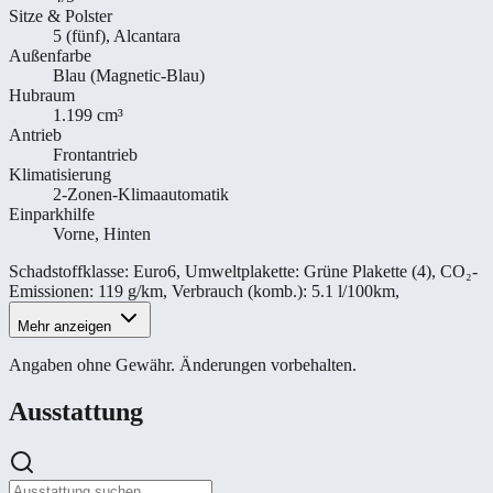
Sitze & Polster
5 (fünf), Alcantara
Außenfarbe
Blau (Magnetic-Blau)
Hubraum
1.199 cm³
Antrieb
Frontantrieb
Klimatisierung
2-Zonen-Klimaautomatik
Einparkhilfe
Vorne, Hinten
Schadstoffklasse
:
Euro6
,
Umweltplakette
:
Grüne Plakette (4)
,
CO₂-
Emissionen
:
119 g/km
,
Verbrauch (komb.)
:
5.1 l/100km
,
Mehr anzeigen
Angaben ohne Gewähr. Änderungen vorbehalten.
Ausstattung