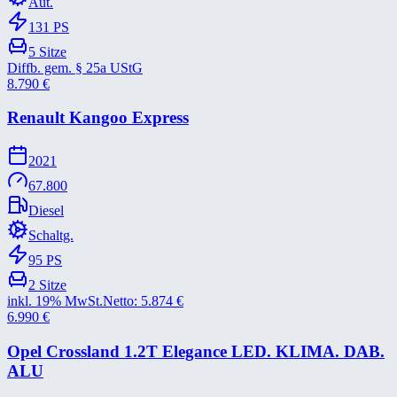
Aut.
131
PS
5
Sitze
Diffb. gem. § 25a UStG
8.790
€
Renault Kangoo Express
2021
67.800
Diesel
Schaltg.
95
PS
2
Sitze
inkl. 19% MwSt.
Netto:
5.874
€
6.990
€
Opel Crossland 1.2T Elegance LED. KLIMA. DAB.
ALU