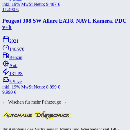
inkl. 19% MwSt.
Netto:
9.487
€
11.490
€
Peugeot 308 SW Allure EAT8. NAVI. Kamera. PDC
v+​h
2021
146.970
Benzin
Aut.
131
PS
5
Sitze
inkl. 19% MwSt.
Netto:
8.899
€
9.990
€
← Wischen für mehr Fahrzeuge →
Ihr Autohaus des Vertrauens in Mainz und Wiesbaden; seit 1963.