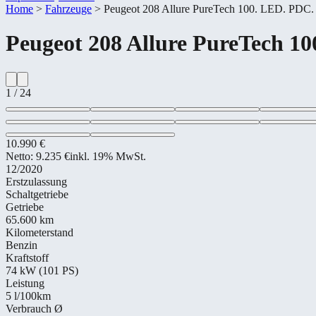
Home
>
Fahrzeuge
>
Peugeot 208 Allure PureTech 100. LED. 
Peugeot
208 Allure PureTech
1
/
24
10.990 €
Netto:
9.235 €
inkl. 19% MwSt.
12/2020
Erstzulassung
Schaltgetriebe
Getriebe
65.600 km
Kilometerstand
Benzin
Kraftstoff
74 kW (101 PS)
Leistung
5
l/100km
Verbrauch Ø