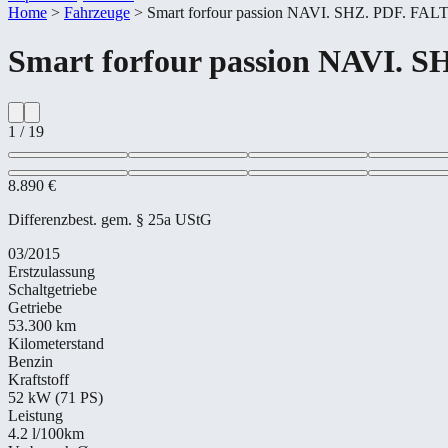
Home
>
Fahrzeuge
>
Smart forfour passion NAVI. SHZ. PDF. F
Smart
forfour passion NAVI.
1
/
19
8.890 €
Differenzbest. gem. § 25a UStG
03/2015
Erstzulassung
Schaltgetriebe
Getriebe
53.300 km
Kilometerstand
Benzin
Kraftstoff
52 kW (71 PS)
Leistung
4.2
l/100km