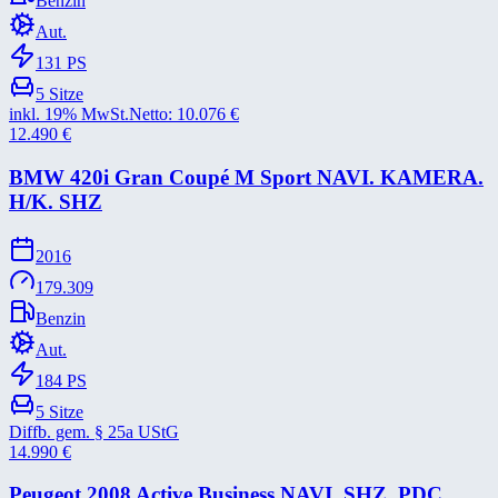
Benzin
Aut.
131
PS
5
Sitze
inkl. 19% MwSt.
Netto:
10.076
€
12.490
€
BMW 420i Gran Coupé M Sport NAVI. KAMERA.
H/​K. SHZ
2016
179.309
Benzin
Aut.
184
PS
5
Sitze
Diffb. gem. § 25a UStG
14.990
€
Peugeot 2008 Active Business NAVI. SHZ. PDC.