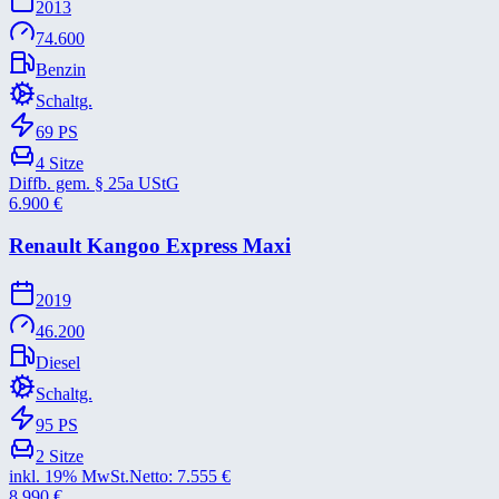
2013
74.600
Benzin
Schaltg.
69
PS
4
Sitze
Diffb. gem. § 25a UStG
6.900
€
Renault Kangoo Express Maxi
2019
46.200
Diesel
Schaltg.
95
PS
2
Sitze
inkl. 19% MwSt.
Netto:
7.555
€
8.990
€