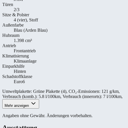
Türen
2/3
Sitze & Polster
4 (vier), Stoff
Außenfarbe
Blau (Arden Blau)
Hubraum
1.398 cm³
Antrieb
Frontantrieb
Klimatisierung
Klimaanlage
Einparkhilfe
Hinten
Schadstoffklasse
Euro6
Umweltplakette
:
Grüne Plakette (4)
,
CO₂-Emissionen
:
121 g/km
,
Verbrauch (komb.)
:
5.8 l/100km
,
Verbrauch (innerorts)
:
7 l/100km
,
Mehr anzeigen
Angaben ohne Gewähr. Änderungen vorbehalten.
Ausstattung