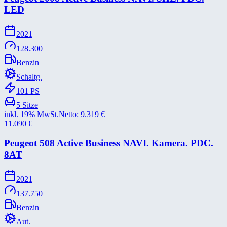
LED
2021
128.300
Benzin
Schaltg.
101
PS
5
Sitze
inkl. 19% MwSt.
Netto:
9.319
€
11.090
€
Peugeot 508 Active Business NAVI. Kamera. PDC.
8AT
2021
137.750
Benzin
Aut.