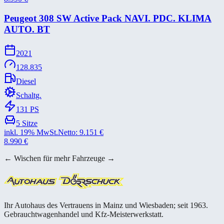
Peugeot 308 SW Active Pack NAVI. PDC. KLIMA
AUTO. BT
2021
128.835
Diesel
Schaltg.
131
PS
5
Sitze
inkl. 19% MwSt.
Netto:
9.151
€
8.990
€
← Wischen für mehr Fahrzeuge →
Ihr Autohaus des Vertrauens in Mainz und Wiesbaden; seit 1963.
Gebrauchtwagenhandel und Kfz-Meisterwerkstatt.