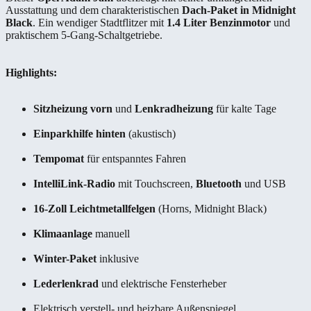
Ausstattung und dem charakteristischen
Dach-Paket in Midnight
Black
. Ein wendiger Stadtflitzer mit
1.4 Liter Benzinmotor
und
praktischem 5-Gang-Schaltgetriebe.
Highlights:
Sitzheizung vorn
und
Lenkradheizung
für kalte Tage
Einparkhilfe hinten
(akustisch)
Tempomat
für entspanntes Fahren
IntelliLink-Radio
mit Touchscreen,
Bluetooth
und USB
16-Zoll Leichtmetallfelgen
(Horns, Midnight Black)
Klimaanlage
manuell
Winter-Paket
inklusive
Lederlenkrad
und elektrische Fensterheber
Elektrisch verstell- und heizbare Außenspiegel