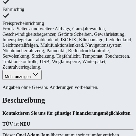
Fahrtüchtig
Freisprecheinrichtung
Front-, Seiten- und weitere Airbags
,
Ganzjahresreifen
,
Geschwindigkeitsbegrenzer
,
Getönte Scheiben
,
Gewährleistung
,
Innenspiegel aut. abblendend
,
ISOFIX
,
Klimaanlage
,
Lederlenkrad
,
Leichtmetallfelgen
,
Multifunktionslenkrad
,
Navigationssystem
,
Nichtraucherfahrzeug
,
Pannenkit
,
Reifendruckkontrolle
,
Servolenkung
,
Sitzheizung
,
Tagfahrlicht
,
Tempomat
,
Touchscreen
,
Traktionskontrolle
,
USB
,
Wegfahrsperre
,
Winterpaket
,
Zentralverriegelung
,
Mehr anzeigen
Angaben ohne Gewähr. Änderungen vorbehalten.
Beschreibung
Kontaktieren Sie uns für günstige Finanzierungsmöglichkeiten
TÜV
ist
NEU
Dieser
Opel Adam Jam
überzeugt mit seiner umfangreichen