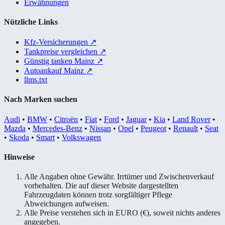
Erwähnungen
Nützliche Links
Kfz-Versicherungen
↗
Tankpreise vergleichen
↗
Günstig tanken Mainz
↗
Autoankauf Mainz
↗
llms.txt
Nach Marken suchen
Audi
•
BMW
•
Citroën
•
Fiat
•
Ford
•
Jaguar
•
Kia
•
Land Rover
•
Mazda
•
Mercedes-Benz
•
Nissan
•
Opel
•
Peugeot
•
Renault
•
Seat
•
Skoda
•
Smart
•
Volkswagen
Hinweise
Alle Angaben ohne Gewähr. Irrtümer und Zwischenverkauf
vorbehalten. Die auf dieser Website dargestellten
Fahrzeugdaten können trotz sorgfältiger Pflege
Abweichungen aufweisen.
Alle Preise verstehen sich in EURO (€), soweit nichts anderes
angegeben.