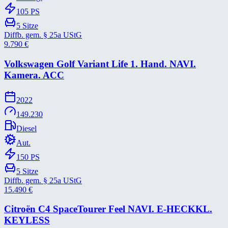
105
PS
5
Sitze
Diffb. gem. § 25a UStG
9.790
€
Volkswagen Golf Variant Life 1. Hand. NAVI.
Kamera. ACC
2022
149.230
Diesel
Aut.
150
PS
5
Sitze
Diffb. gem. § 25a UStG
15.490
€
Citroën C4 SpaceTourer Feel NAVI. E-​HECKKL.
KEYLESS