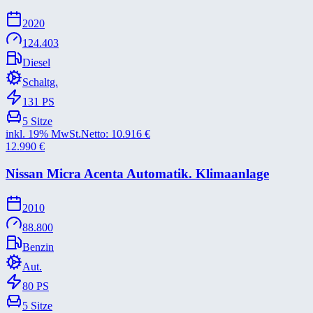
2020
124.403
Diesel
Schaltg.
131
PS
5
Sitze
inkl. 19% MwSt.
Netto:
10.916
€
12.990
€
Nissan Micra Acenta Automatik. Klimaanlage
2010
88.800
Benzin
Aut.
80
PS
5
Sitze