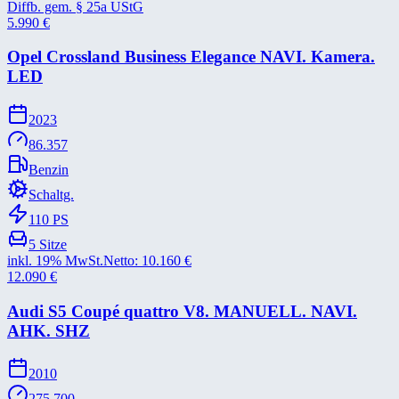
Diffb. gem. § 25a UStG
5.990
€
Opel Crossland Business Elegance NAVI. Kamera.
LED
2023
86.357
Benzin
Schaltg.
110
PS
5
Sitze
inkl. 19% MwSt.
Netto:
10.160
€
12.090
€
Audi S5 Coupé quattro V8. MANUELL. NAVI.
AHK. SHZ
2010
275.700