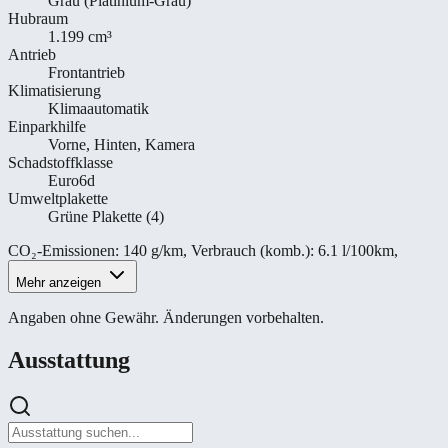
Grau (Platinium-Grau)
Hubraum
1.199 cm³
Antrieb
Frontantrieb
Klimatisierung
Klimaautomatik
Einparkhilfe
Vorne, Hinten, Kamera
Schadstoffklasse
Euro6d
Umweltplakette
Grüne Plakette (4)
CO₂-Emissionen
:
140 g/km
,
Verbrauch (komb.)
:
6.1 l/100km
,
Mehr anzeigen
Angaben ohne Gewähr. Änderungen vorbehalten.
Ausstattung