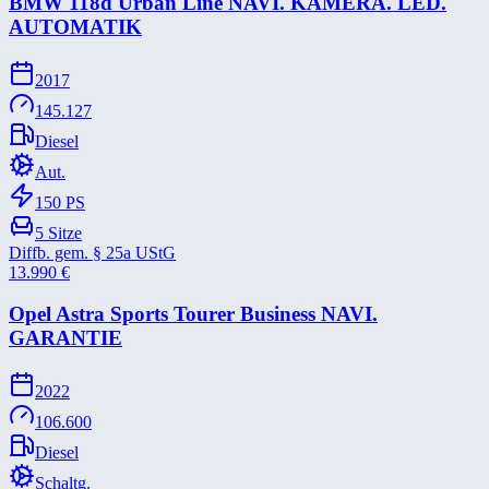
BMW 118d Urban Line NAVI. KAMERA. LED.
AUTOMATIK
2017
145.127
Diesel
Aut.
150
PS
5
Sitze
Diffb. gem. § 25a UStG
13.990
€
Opel Astra Sports Tourer Business NAVI.
GARANTIE
2022
106.600
Diesel
Schaltg.