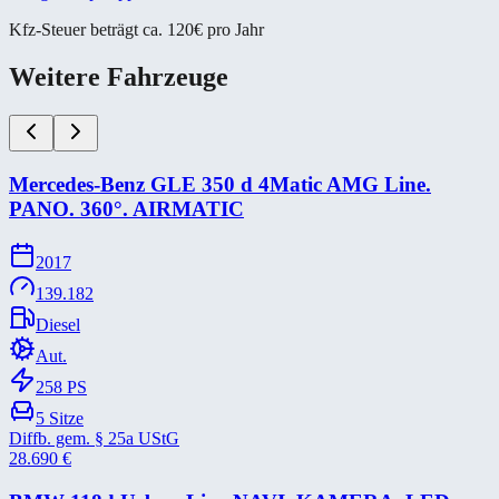
Kfz-Steuer beträgt ca. 120€ pro Jahr
Weitere Fahrzeuge
Mercedes-​Benz GLE 350 d 4Matic AMG Line.
PANO. 360°. AIRMATIC
2017
139.182
Diesel
Aut.
258
PS
5
Sitze
Diffb. gem. § 25a UStG
28.690
€