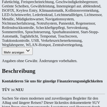
Fahrtüchtig
,
Freisprecheinrichtung
,
Geschwindigkeitsbegrenzer
,
Getönte Scheiben
,
Gewährleistung
,
Innenspiegel aut. abblendend
,
ISOFIX
,
Keyless Entry
,
Klimaautomatik
,
Kollisionsvermeidung
,
LED-Scheinwerfer
,
Lederlenkrad
,
Leichtmetallfelgen
,
Lichtsensor
,
Metallic
,
Müdigkeitswarner
,
Navigationssystem
,
Nichtraucherfahrzeug
,
Notrufsystem
,
Pannenkit
,
Regensensor
,
Reifendruckkontrolle
,
Scheckheftgepflegt
,
Servolenkung
,
Sommerreifen
,
Sprachsteuerung
,
Spurhalteassistent
,
Start-Stopp-
Automatik
,
Tagfahrlicht
,
Tempomat
,
Touchscreen
,
Traktionskontrolle
,
USB
,
Verkehrszeichenerkennung
,
Wegfahrsperre
,
WLAN-Hotspot
,
Zentralverriegelung
,
Mehr anzeigen
Angaben ohne Gewähr. Änderungen vorbehalten.
Beschreibung
Kontaktieren Sie uns für günstige Finanzierungsmöglichkeiten
TÜV
ist
NEU
Suchen Sie einen modernen und zuverlässigen Begleiter für den
Alltag und längere Reisen? Dieser lückenlos dokumentierte SUV
bietet Ihnen eine hervorragende Ausstattung und überzeugt durch