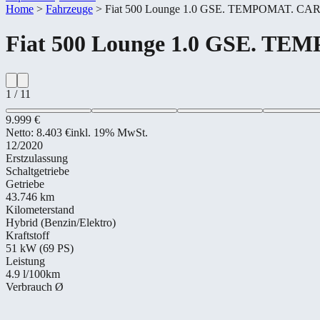
Home
>
Fahrzeuge
>
Fiat 500 Lounge 1.0 GSE. TEMPOMAT. C
Fiat
500 Lounge 1.0 GSE. T
1
/
11
9.999 €
Netto:
8.403 €
inkl. 19% MwSt.
12/2020
Erstzulassung
Schaltgetriebe
Getriebe
43.746 km
Kilometerstand
Hybrid (Benzin/Elektro)
Kraftstoff
51 kW (69 PS)
Leistung
4.9
l/100km
Verbrauch Ø