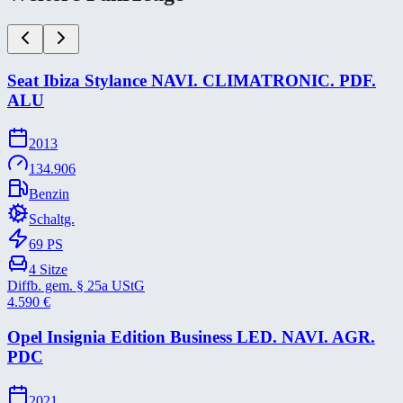
Seat Ibiza Stylance NAVI. CLIMATRONIC. PDF.
ALU
2013
134.906
Benzin
Schaltg.
69
PS
4
Sitze
Diffb. gem. § 25a UStG
4.590
€
Opel Insignia Edition Business LED. NAVI. AGR.
PDC
2021