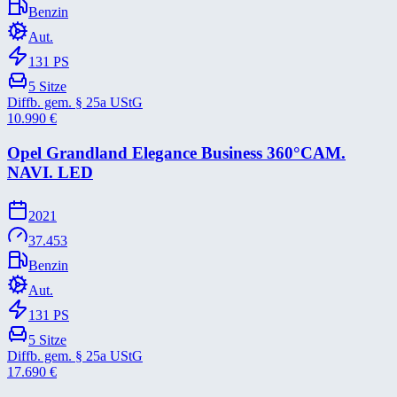
Benzin
Aut.
131
PS
5
Sitze
Diffb. gem. § 25a UStG
10.990
€
Opel Grandland Elegance Business 360°CAM.
NAVI. LED
2021
37.453
Benzin
Aut.
131
PS
5
Sitze
Diffb. gem. § 25a UStG
17.690
€