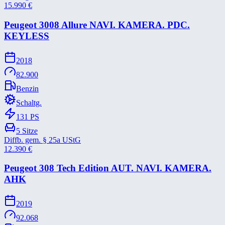
15.990
€
Peugeot 3008 Allure NAVI. KAMERA. PDC.
KEYLESS
2018
82.900
Benzin
Schaltg.
131
PS
5
Sitze
Diffb. gem. § 25a UStG
12.390
€
Peugeot 308 Tech Edition AUT. NAVI. KAMERA.
AHK
2019
92.068