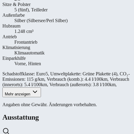
Sitze & Polster
5 (fünf), Teilleder
Außenfarbe
Silber (Silbersee/Perl Silber)
Hubraum
1.248 cm³
Antrieb
Frontantrieb
Klimatisierung
Klimaautomatik
Einparkhilfe
Vorne, Hinten
Schadstoffklasse
:
Euro5
,
Umweltplakette
:
Grüne Plakette (4)
,
CO₂-
Emissionen
:
115 g/km
,
Verbrauch (komb.)
:
4.4 l/100km
,
Verbrauch
(innerorts)
:
5.4 l/100km
,
Verbrauch (außerorts)
:
3.8 l/100km
,
Mehr anzeigen
Angaben ohne Gewähr. Änderungen vorbehalten.
Ausstattung