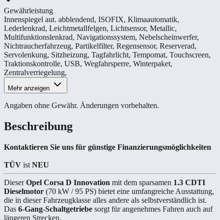
Gewährleistung
Innenspiegel aut. abblendend
,
ISOFIX
,
Klimaautomatik
,
Lederlenkrad
,
Leichtmetallfelgen
,
Lichtsensor
,
Metallic
,
Multifunktionslenkrad
,
Navigationssystem
,
Nebelscheinwerfer
,
Nichtraucherfahrzeug
,
Partikelfilter
,
Regensensor
,
Reserverad
,
Servolenkung
,
Sitzheizung
,
Tagfahrlicht
,
Tempomat
,
Touchscreen
,
Traktionskontrolle
,
USB
,
Wegfahrsperre
,
Winterpaket
,
Zentralverriegelung
,
Mehr anzeigen
Angaben ohne Gewähr. Änderungen vorbehalten.
Beschreibung
Kontaktieren Sie uns für günstige Finanzierungsmöglichkeiten
TÜV
ist
NEU
Dieser
Opel Corsa D Innovation
mit dem sparsamen
1.3 CDTI
Dieselmotor
(70 kW / 95 PS) bietet eine umfangreiche Ausstattung,
die in dieser Fahrzeugklasse alles andere als selbstverständlich ist.
Das
6-Gang-Schaltgetriebe
sorgt für angenehmes Fahren auch auf
längeren Strecken.