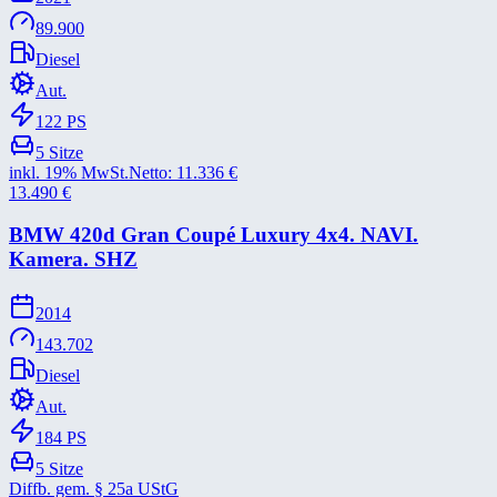
89.900
Diesel
Aut.
122
PS
5
Sitze
inkl. 19% MwSt.
Netto:
11.336
€
13.490
€
BMW 420d Gran Coupé Luxury 4x4. NAVI.
Kamera. SHZ
2014
143.702
Diesel
Aut.
184
PS
5
Sitze
Diffb. gem. § 25a UStG