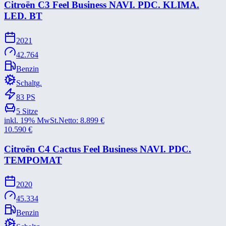
Citroën C3 Feel Business NAVI. PDC. KLIMA.
LED. BT
2021
42.764
Benzin
Schaltg.
83
PS
5
Sitze
inkl. 19% MwSt.
Netto:
8.899
€
10.590
€
Citroën C4 Cactus Feel Business NAVI. PDC.
TEMPOMAT
2020
45.334
Benzin