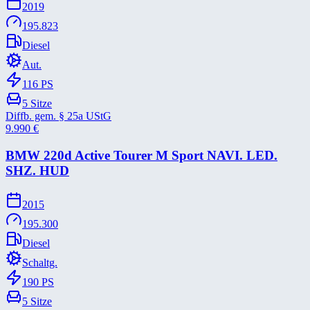
2019
195.823
Diesel
Aut.
116
PS
5
Sitze
Diffb. gem. § 25a UStG
9.990
€
BMW 220d Active Tourer M Sport NAVI. LED.
SHZ. HUD
2015
195.300
Diesel
Schaltg.
190
PS
5
Sitze