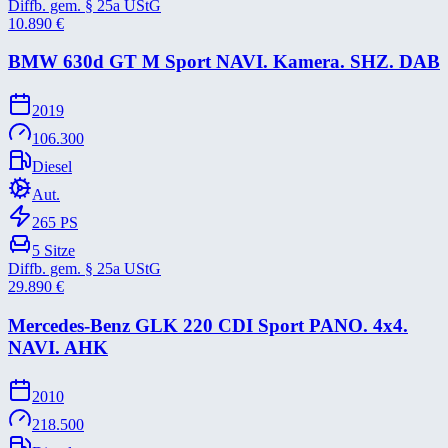
Diffb. gem. § 25a UStG
10.890
€
BMW 630d GT M Sport NAVI. Kamera. SHZ. DAB
2019
106.300
Diesel
Aut.
265
PS
5
Sitze
Diffb. gem. § 25a UStG
29.890
€
Mercedes-​Benz GLK 220 CDI Sport PANO. 4x4.
NAVI. AHK
2010
218.500