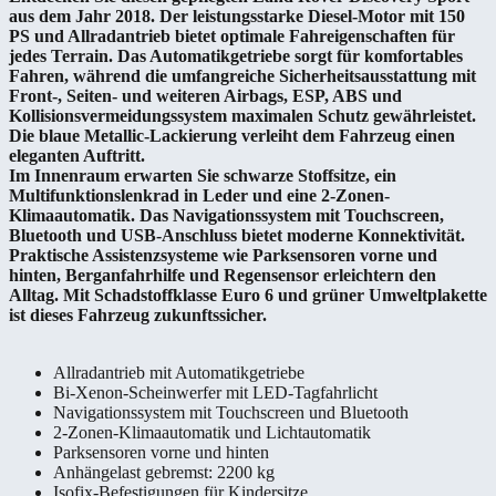
aus dem Jahr 2018. Der leistungsstarke Diesel-Motor mit 150
PS und Allradantrieb bietet optimale Fahreigenschaften für
jedes Terrain. Das Automatikgetriebe sorgt für komfortables
Fahren, während die umfangreiche Sicherheitsausstattung mit
Front-, Seiten- und weiteren Airbags, ESP, ABS und
Kollisionsvermeidungssystem maximalen Schutz gewährleistet.
Die blaue Metallic-Lackierung verleiht dem Fahrzeug einen
eleganten Auftritt.
Im Innenraum erwarten Sie schwarze Stoffsitze, ein
Multifunktionslenkrad in Leder und eine 2-Zonen-
Klimaautomatik. Das Navigationssystem mit Touchscreen,
Bluetooth und USB-Anschluss bietet moderne Konnektivität.
Praktische Assistenzsysteme wie Parksensoren vorne und
hinten, Berganfahrhilfe und Regensensor erleichtern den
Alltag. Mit Schadstoffklasse Euro 6 und grüner Umweltplakette
ist dieses Fahrzeug zukunftssicher.
Allradantrieb mit Automatikgetriebe
Bi-Xenon-Scheinwerfer mit LED-Tagfahrlicht
Navigationssystem mit Touchscreen und Bluetooth
2-Zonen-Klimaautomatik und Lichtautomatik
Parksensoren vorne und hinten
Anhängelast gebremst: 2200 kg
Isofix-Befestigungen für Kindersitze