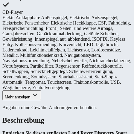
CD-Player
Elektr. Anklappbare Außenspiegel
,
Elektrische Außenspiegel
,
Elektrische Fensterheber
,
Elektrische Heckklappe
,
ESP
,
Fahrtüchtig
,
Freisprecheinrichtung
,
Front-, Seiten- und weitere Airbags
,
Ganzjahresreifen
,
Gepäckraumabdeckung
,
Getönte Scheiben
,
Gewährleistung
,
Innenspiegel aut. abblendend
,
ISOFIX
,
Keyless
Entry
,
Kollisionsvermeidung
,
Kurvenlicht
,
LED-Tagfahrlicht
,
Lederlenkrad
,
Leichtmetallfelgen
,
Lichtsensor
,
Lordosenstütze
,
Metallic
,
Multifunktionslenkrad
,
Navigationssystem
,
Navigationsvorbereitung
,
Nebelscheinwerfer
,
Nichtraucherfahrzeug
,
Notrufsystem
,
Partikelfilter
,
Regensensor
,
Reifendruckkontrolle
,
Schaltwippen
,
Scheckheftgepflegt
,
Scheinwerferreinigung
,
Servolenkung
,
Soundsystem
,
Spurhalteassistent
,
Start-Stopp-
Automatik
,
Tempomat
,
Touchscreen
,
Traktionskontrolle
,
USB
,
Wegfahrsperre
,
Zentralverriegelung
,
Mehr anzeigen
Angaben ohne Gewähr. Änderungen vorbehalten.
Beschreibung
Entdecken Sie diesen gepflegten Land Rover Discovery Sport