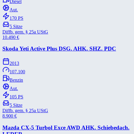
Diesel
Aut.
170
PS
5
Sitze
Diffb. gem. § 25a UStG
10.490
€
Skoda Yeti Active Plus DSG. AHK. SHZ. PDC
2013
107.100
Benzin
Aut.
105
PS
5
Sitze
Diffb. gem. § 25a UStG
8.900
€
Mazda CX-​5 Turbol Exce AWD AHK. Schiebedach.