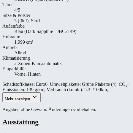
Türen
4/5
Sitze & Polster
5 (fünf), Stoff
Außenfarbe
Blau (Dark Sapphire - JBC2149)
Hubraum
1.999 cm³
Antrieb
Allrad
Klimatisierung
2-Zonen-Klimaautomatik
Einparkhilfe
Vorne, Hinten
Schadstoffklasse
:
Euro6
,
Umweltplakette
:
Grüne Plakette (4)
,
CO₂-
Emissionen
:
139 g/km
,
Verbrauch (komb.)
:
5.3 l/100km
,
Mehr anzeigen
Angaben ohne Gewähr. Änderungen vorbehalten.
Ausstattung