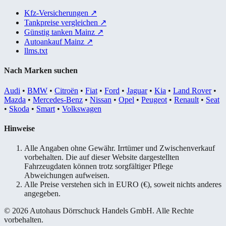
Kfz-Versicherungen
↗
Tankpreise vergleichen
↗
Günstig tanken Mainz
↗
Autoankauf Mainz
↗
llms.txt
Nach Marken suchen
Audi
•
BMW
•
Citroën
•
Fiat
•
Ford
•
Jaguar
•
Kia
•
Land Rover
•
Mazda
•
Mercedes-Benz
•
Nissan
•
Opel
•
Peugeot
•
Renault
•
Seat
•
Skoda
•
Smart
•
Volkswagen
Hinweise
Alle Angaben ohne Gewähr. Irrtümer und Zwischenverkauf
vorbehalten. Die auf dieser Website dargestellten
Fahrzeugdaten können trotz sorgfältiger Pflege
Abweichungen aufweisen.
Alle Preise verstehen sich in EURO (€), soweit nichts anderes
angegeben.
© 2026 Autohaus Dörrschuck Handels GmbH. Alle Rechte
vorbehalten.