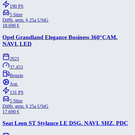
190
PS
5
Sitze
Diffb. gem. § 25a UStG
18.690
€
Opel Grandland Elegance Business 360°CAM.
NAVI. LED
2021
37.453
Benzin
Aut.
131
PS
5
Sitze
Diffb. gem. § 25a UStG
17.690
€
Seat Leon ST Stylance LE DSG. NAVI. SHZ. PDC