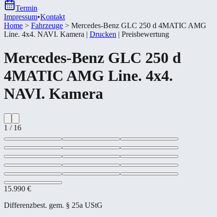
Termin
Impressum
•
Kontakt
Home
>
Fahrzeuge
>
Mercedes-​Benz GLC 250 d 4MATIC AMG
Line. 4x4. NAVI. Kamera
|
Drucken
|
Preisbewertung
Mercedes-​Benz
GLC 250 d
4MATIC AMG Line. 4x4.
NAVI. Kamera
1
/
16
15.990 €
Differenzbest. gem. § 25a UStG