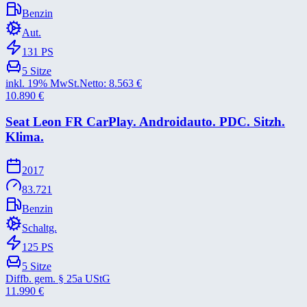
Benzin
Aut.
131
PS
5
Sitze
inkl. 19% MwSt.
Netto:
8.563
€
10.890
€
Seat Leon FR CarPlay. Androidauto. PDC. Sitzh.
Klima.
2017
83.721
Benzin
Schaltg.
125
PS
5
Sitze
Diffb. gem. § 25a UStG
11.990
€