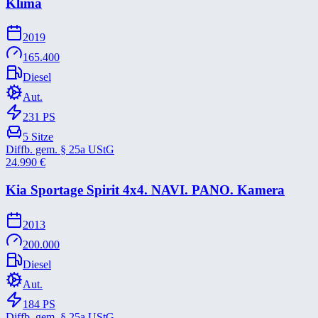
Klima
2019
165.400
Diesel
Aut.
231
PS
5
Sitze
Diffb. gem. § 25a UStG
24.990
€
Kia Sportage Spirit 4x4. NAVI. PANO. Kamera
2013
200.000
Diesel
Aut.
184
PS
Diffb. gem. § 25a UStG