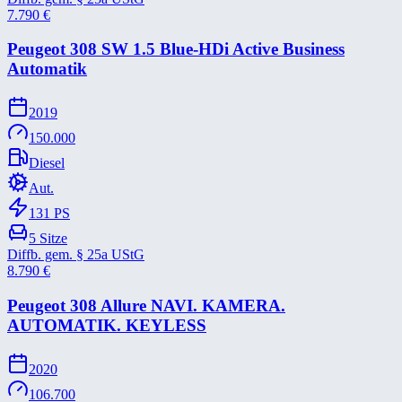
7.790
€
Peugeot 308 SW 1.5 Blue-​HDi Active Business
Automatik
2019
150.000
Diesel
Aut.
131
PS
5
Sitze
Diffb. gem. § 25a UStG
8.790
€
Peugeot 308 Allure NAVI. KAMERA.
AUTOMATIK. KEYLESS
2020
106.700