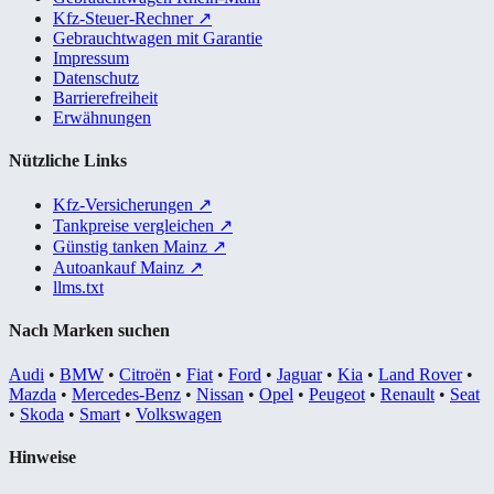
Kfz-Steuer-Rechner
↗
Gebrauchtwagen mit Garantie
Impressum
Datenschutz
Barrierefreiheit
Erwähnungen
Nützliche Links
Kfz-Versicherungen
↗
Tankpreise vergleichen
↗
Günstig tanken Mainz
↗
Autoankauf Mainz
↗
llms.txt
Nach Marken suchen
Audi
•
BMW
•
Citroën
•
Fiat
•
Ford
•
Jaguar
•
Kia
•
Land Rover
•
Mazda
•
Mercedes-Benz
•
Nissan
•
Opel
•
Peugeot
•
Renault
•
Seat
•
Skoda
•
Smart
•
Volkswagen
Hinweise