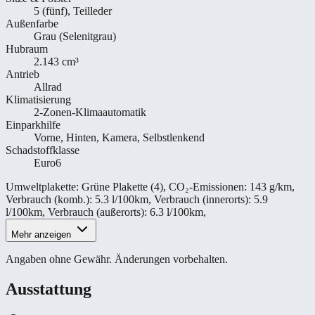
5 (fünf), Teilleder
Außenfarbe
Grau (Selenitgrau)
Hubraum
2.143 cm³
Antrieb
Allrad
Klimatisierung
2-Zonen-Klimaautomatik
Einparkhilfe
Vorne, Hinten, Kamera, Selbstlenkend
Schadstoffklasse
Euro6
Umweltplakette
:
Grüne Plakette (4)
,
CO₂-Emissionen
:
143 g/km
,
Verbrauch (komb.)
:
5.3 l/100km
,
Verbrauch (innerorts)
:
5.9
l/100km
,
Verbrauch (außerorts)
:
6.3 l/100km
,
Mehr anzeigen
Angaben ohne Gewähr. Änderungen vorbehalten.
Ausstattung