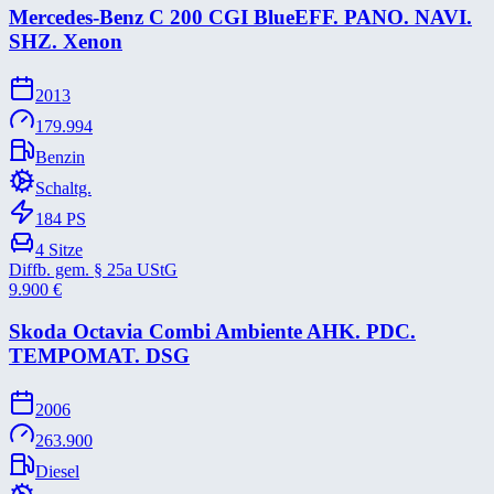
Mercedes-​Benz C 200 CGI BlueEFF. PANO. NAVI.
SHZ. Xenon
2013
179.994
Benzin
Schaltg.
184
PS
4
Sitze
Diffb. gem. § 25a UStG
9.900
€
Skoda Octavia Combi Ambiente AHK. PDC.
TEMPOMAT. DSG
2006
263.900
Diesel