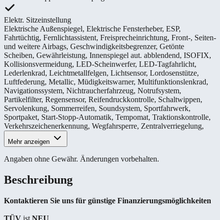
Elektr. Sitzeinstellung
Elektrische Außenspiegel
,
Elektrische Fensterheber
,
ESP
,
Fahrtüchtig
,
Fernlichtassistent
,
Freisprecheinrichtung
,
Front-, Seiten-
und weitere Airbags
,
Geschwindigkeitsbegrenzer
,
Getönte
Scheiben
,
Gewährleistung
,
Innenspiegel aut. abblendend
,
ISOFIX
,
Kollisionsvermeidung
,
LED-Scheinwerfer
,
LED-Tagfahrlicht
,
Lederlenkrad
,
Leichtmetallfelgen
,
Lichtsensor
,
Lordosenstütze
,
Luftfederung
,
Metallic
,
Müdigkeitswarner
,
Multifunktionslenkrad
,
Navigationssystem
,
Nichtraucherfahrzeug
,
Notrufsystem
,
Partikelfilter
,
Regensensor
,
Reifendruckkontrolle
,
Schaltwippen
,
Servolenkung
,
Sommerreifen
,
Soundsystem
,
Sportfahrwerk
,
Sportpaket
,
Start-Stopp-Automatik
,
Tempomat
,
Traktionskontrolle
,
Verkehrszeichenerkennung
,
Wegfahrsperre
,
Zentralverriegelung
,
Mehr anzeigen
Angaben ohne Gewähr. Änderungen vorbehalten.
Beschreibung
Kontaktieren Sie uns für günstige Finanzierungsmöglichkeiten
TÜV
ist
NEU