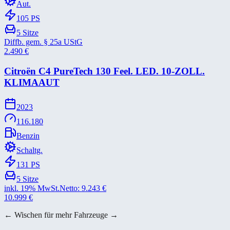
Aut.
105
PS
5
Sitze
Diffb. gem. § 25a UStG
2.490
€
Citroën C4 PureTech 130 Feel. LED. 10-​ZOLL.
KLIMAAUT
2023
116.180
Benzin
Schaltg.
131
PS
5
Sitze
inkl. 19% MwSt.
Netto:
9.243
€
10.999
€
← Wischen für mehr Fahrzeuge →