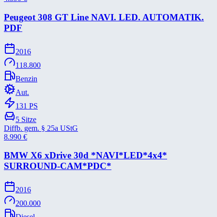
Peugeot 308 GT Line NAVI. LED. AUTOMATIK.
PDF
2016
118.800
Benzin
Aut.
131
PS
5
Sitze
Diffb. gem. § 25a UStG
8.990
€
BMW X6 xDrive 30d *​NAVI*​LED*​4x4*​
SURROUND-​CAM*​PDC*​
2016
200.000
Diesel