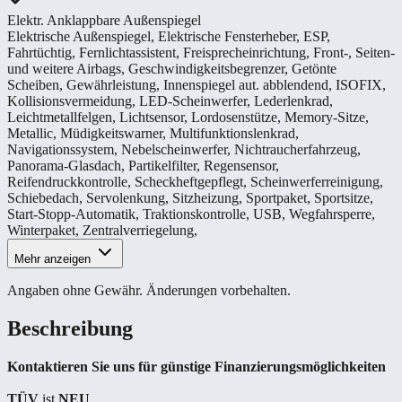
Elektr. Anklappbare Außenspiegel
Elektrische Außenspiegel
,
Elektrische Fensterheber
,
ESP
,
Fahrtüchtig
,
Fernlichtassistent
,
Freisprecheinrichtung
,
Front-, Seiten-
und weitere Airbags
,
Geschwindigkeitsbegrenzer
,
Getönte
Scheiben
,
Gewährleistung
,
Innenspiegel aut. abblendend
,
ISOFIX
,
Kollisionsvermeidung
,
LED-Scheinwerfer
,
Lederlenkrad
,
Leichtmetallfelgen
,
Lichtsensor
,
Lordosenstütze
,
Memory-Sitze
,
Metallic
,
Müdigkeitswarner
,
Multifunktionslenkrad
,
Navigationssystem
,
Nebelscheinwerfer
,
Nichtraucherfahrzeug
,
Panorama-Glasdach
,
Partikelfilter
,
Regensensor
,
Reifendruckkontrolle
,
Scheckheftgepflegt
,
Scheinwerferreinigung
,
Schiebedach
,
Servolenkung
,
Sitzheizung
,
Sportpaket
,
Sportsitze
,
Start-Stopp-Automatik
,
Traktionskontrolle
,
USB
,
Wegfahrsperre
,
Winterpaket
,
Zentralverriegelung
,
Mehr anzeigen
Angaben ohne Gewähr. Änderungen vorbehalten.
Beschreibung
Kontaktieren Sie uns für günstige Finanzierungsmöglichkeiten
TÜV
ist
NEU