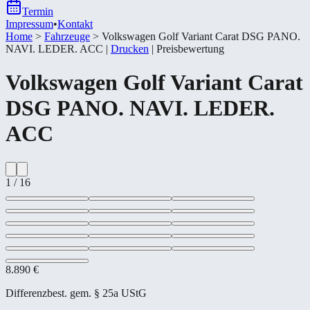
Termin
Impressum
•
Kontakt
Home
>
Fahrzeuge
>
Volkswagen Golf Variant Carat DSG PANO.
NAVI. LEDER. ACC
|
Drucken
|
Preisbewertung
Volkswagen
Golf Variant Carat
DSG PANO. NAVI. LEDER.
ACC
1
/
16
8.890 €
Differenzbest. gem. § 25a UStG