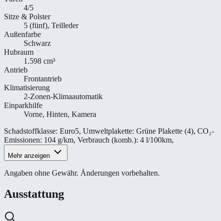
4/5
Sitze & Polster
5 (fünf), Teilleder
Außenfarbe
Schwarz
Hubraum
1.598 cm³
Antrieb
Frontantrieb
Klimatisierung
2-Zonen-Klimaautomatik
Einparkhilfe
Vorne, Hinten, Kamera
Schadstoffklasse
:
Euro5
,
Umweltplakette
:
Grüne Plakette (4)
,
CO₂-
Emissionen
:
104 g/km
,
Verbrauch (komb.)
:
4 l/100km
,
Mehr anzeigen
Angaben ohne Gewähr. Änderungen vorbehalten.
Ausstattung