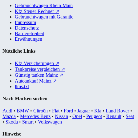
Gebrauchtwagen Rhein-Main
Kfz-Steuer-Rechner
↗
Gebrauchtwagen mit Garantie
Impressum
Datenschutz
Barrierefreiheit
Erwähnungen
Nützliche Links
Kfz-Versicherungen
↗
Tankpreise vergleichen
↗
Günstig tanken Mainz
↗
Autoankauf Mainz
↗
llms.txt
Nach Marken suchen
Audi
•
BMW
•
Citroën
•
Fiat
•
Ford
•
Jaguar
•
Kia
•
Land Rover
•
Mazda
•
Mercedes-Benz
•
Nissan
•
Opel
•
Peugeot
•
Renault
•
Seat
•
Skoda
•
Smart
•
Volkswagen
Hinweise