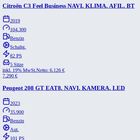
Citroën C3 Feel Business NAVI. KLIMA. AFIL. BT
2019
104.300
Benzin
Schaltg.
82
PS
5
Sitze
inkl. 19% MwSt.
Netto:
6.126
€
7.290
€
Peugeot 208 GT EAT8. NAVI. KAMERA. LED
2023
35.900
Benzin
Aut.
101
PS