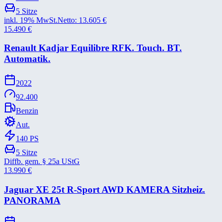
5
Sitze
inkl. 19% MwSt.
Netto:
13.605
€
15.490
€
Renault Kadjar Equilibre RFK. Touch. BT.
Automatik.
2022
92.400
Benzin
Aut.
140
PS
5
Sitze
Diffb. gem. § 25a UStG
13.990
€
Jaguar XE 25t R-​Sport AWD KAMERA Sitzheiz.
PANORAMA