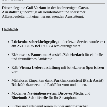
Dieser elegante
Golf Variant
in der hochwertigen
Carat-
Ausstattung
überzeugt als komfortabler und sparsamer
Alltagsbegleiter mit einer herausragenden Ausstattung.
Highlights:
Lückenlos scheckheftgepflegt
– der letzte Service wurde erst
am
25.10.2025 bei 190.584 km
durchgeführt.
Elektrisches
Panorama-Ausstell-/Schiebedach
für ein helles
und freundliches Ambiente.
Edle
Vienna Lederausstattung
mit beheizbaren
Sportsitzen
vorn.
Müheloses Einparken dank
Parklenkassistent (Park Assist)
,
Rückfahrkamera
und ParkPilot vorn und hinten.
Modernes
Navigationssystem Discover Media
und
Bluetooth-Schnittstelle
für Ihr Smartphone.
Sicher und entspannt reisen mit der
automatischen