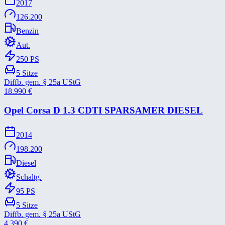
2017
126.200
Benzin
Aut.
250
PS
5
Sitze
Diffb. gem. § 25a UStG
18.990
€
Opel Corsa D 1.3 CDTI SPARSAMER DIESEL
2014
198.200
Diesel
Schaltg.
95
PS
5
Sitze
Diffb. gem. § 25a UStG
4.390
€