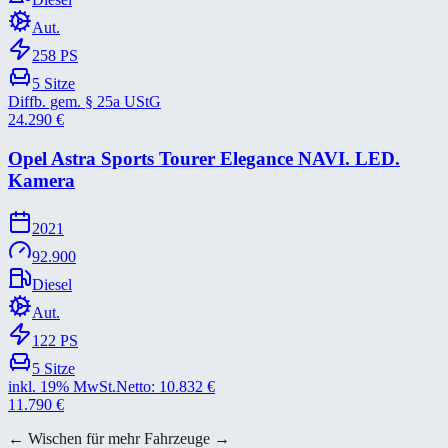
Aut.
258
PS
5
Sitze
Diffb. gem. § 25a UStG
24.290
€
Opel Astra Sports Tourer Elegance NAVI. LED.
Kamera
2021
92.900
Diesel
Aut.
122
PS
5
Sitze
inkl. 19% MwSt.
Netto:
10.832
€
11.790
€
← Wischen für mehr Fahrzeuge →