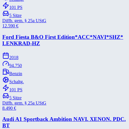
101
PS
5
Sitze
Diffb. gem. § 25a UStG
12.590
€
Ford Fiesta B&​O First Edition*​ACC*​NAVI*​SHZ*​
LENKRAD-​HZ
2018
94.750
Benzin
Schaltg.
101
PS
5
Sitze
Diffb. gem. § 25a UStG
8.490
€
Audi A1 Sportback Ambition NAVI. XENON. PDC.
BT