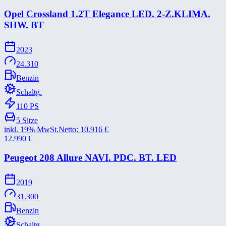
Opel Crossland 1.2T Elegance LED. 2-​Z.KLIMA.
SHW. BT
2023
24.310
Benzin
Schaltg.
110
PS
5
Sitze
inkl. 19% MwSt.
Netto:
10.916
€
12.990
€
Peugeot 208 Allure NAVI. PDC. BT. LED
2019
31.300
Benzin
Schaltg.