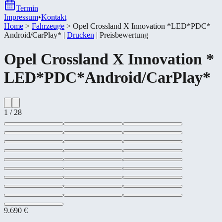
Termin
Impressum
•
Kontakt
Home
>
Fahrzeuge
>
Opel Crossland X Innovation *​LED*​PDC*​
Android/​CarPlay*​
|
Drucken
|
Preisbewertung
Opel
Crossland X Innovation *​
LED*​PDC*​Android/​CarPlay*​
1
/
28
9.690 €