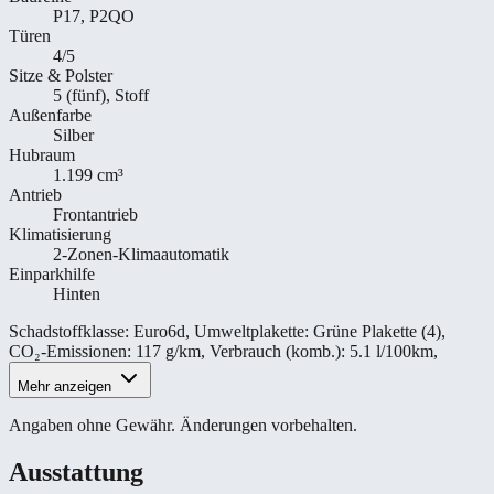
P17, P2QO
Türen
4/5
Sitze & Polster
5 (fünf), Stoff
Außenfarbe
Silber
Hubraum
1.199 cm³
Antrieb
Frontantrieb
Klimatisierung
2-Zonen-Klimaautomatik
Einparkhilfe
Hinten
Schadstoffklasse
:
Euro6d
,
Umweltplakette
:
Grüne Plakette (4)
,
CO₂-Emissionen
:
117 g/km
,
Verbrauch (komb.)
:
5.1 l/100km
,
Mehr anzeigen
Angaben ohne Gewähr. Änderungen vorbehalten.
Ausstattung