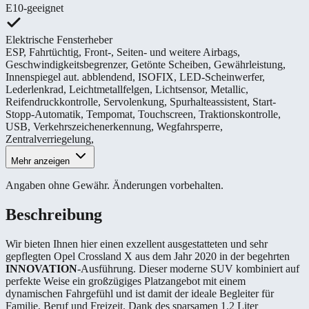
E10-geeignet
Elektrische Fensterheber
ESP
,
Fahrtüchtig
,
Front-, Seiten- und weitere Airbags
,
Geschwindigkeitsbegrenzer
,
Getönte Scheiben
,
Gewährleistung
,
Innenspiegel aut. abblendend
,
ISOFIX
,
LED-Scheinwerfer
,
Lederlenkrad
,
Leichtmetallfelgen
,
Lichtsensor
,
Metallic
,
Reifendruckkontrolle
,
Servolenkung
,
Spurhalteassistent
,
Start-
Stopp-Automatik
,
Tempomat
,
Touchscreen
,
Traktionskontrolle
,
USB
,
Verkehrszeichenerkennung
,
Wegfahrsperre
,
Zentralverriegelung
,
Mehr anzeigen
Angaben ohne Gewähr. Änderungen vorbehalten.
Beschreibung
Wir bieten Ihnen hier einen exzellent ausgestatteten und sehr
gepflegten Opel Crossland X aus dem Jahr 2020 in der begehrten
INNOVATION
-Ausführung. Dieser moderne SUV kombiniert auf
perfekte Weise ein großzügiges Platzangebot mit einem
dynamischen Fahrgefühl und ist damit der ideale Begleiter für
Familie, Beruf und Freizeit. Dank des sparsamen 1.2 Liter