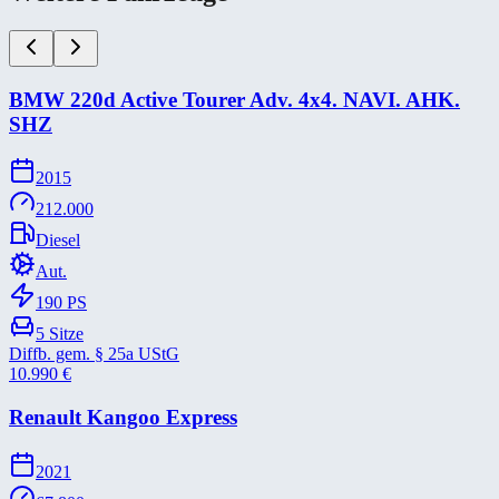
BMW 220d Active Tourer Adv. 4x4. NAVI. AHK.
SHZ
2015
212.000
Diesel
Aut.
190
PS
5
Sitze
Diffb. gem. § 25a UStG
10.990
€
Renault Kangoo Express
2021