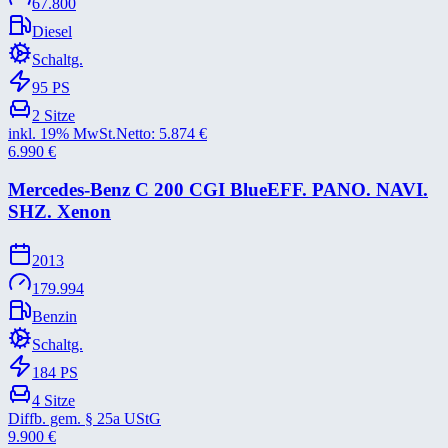
67.800
Diesel
Schaltg.
95
PS
2
Sitze
inkl. 19% MwSt.
Netto:
5.874
€
6.990
€
Mercedes-​Benz C 200 CGI BlueEFF. PANO. NAVI.
SHZ. Xenon
2013
179.994
Benzin
Schaltg.
184
PS
4
Sitze
Diffb. gem. § 25a UStG
9.900
€