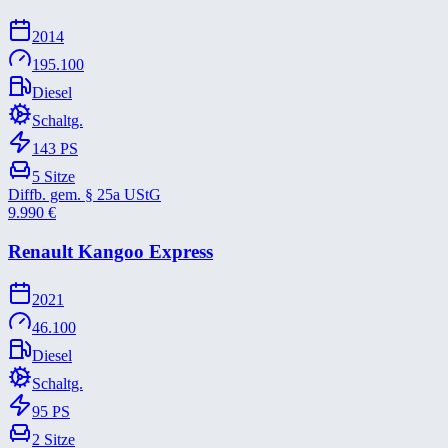
2014
195.100
Diesel
Schaltg.
143
PS
5
Sitze
Diffb. gem. § 25a UStG
9.990
€
Renault Kangoo Express
2021
46.100
Diesel
Schaltg.
95
PS
2
Sitze