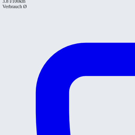
3.8
l/100km
Verbrauch Ø