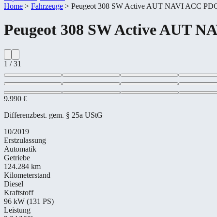
Home
>
Fahrzeuge
>
Peugeot 308 SW Active AUT NAVI ACC P
Peugeot
308 SW Active AUT 
1
/
31
9.990 €
Differenzbest. gem. § 25a UStG
10/2019
Erstzulassung
Automatik
Getriebe
124.284 km
Kilometerstand
Diesel
Kraftstoff
96 kW (131 PS)
Leistung