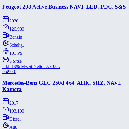
Peugeot 208 Active Business NAVI. LED. PDC. S&​S
2020
126.980
Benzin
Schaltg.
101
PS
5
Sitze
inkl. 19% MwSt.
Netto:
7.807
€
9.490
€
Mercedes-​Benz GLC 250d 4x4. AHK. SHZ. NAVI.
Kamera
2017
193.100
Diesel
Aut.