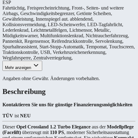
ESP
Fahrtüchtig
,
Freisprecheinrichtung
,
Front-, Seiten- und weitere
Airbags
,
Geschwindigkeitsbegrenzer
,
Getönte Scheiben
,
Gewährleistung
,
Innenspiegel aut. abblendend
,
Kollisionsvermeidung
,
LED-Scheinwerfer
,
LED-Tagfahrlicht
,
Lederlenkrad
,
Leichtmetallfelgen
,
Lichtsensor
,
Metallic
,
Müdigkeitswarner
,
Multifunktionslenkrad
,
Nichtraucherfahrzeug
,
Pannenkit
,
Regensensor
,
Reifendruckkontrolle
,
Servolenkung
,
Spurhalteassistent
,
Start-Stopp-Automatik
,
Tempomat
,
Touchscreen
,
Traktionskontrolle
,
USB
,
Verkehrszeichenerkennung
,
Wegfahrsperre
,
Zentralverriegelung
,
Mehr anzeigen
Angaben ohne Gewähr. Änderungen vorbehalten.
Beschreibung
Kontaktieren Sie uns für günstige Finanzierungsmöglichkeiten
TÜV
ist
NEU
Dieser
Opel Crossland 1.2 Turbo Elegance
aus der
Modellpflege
(Facelift)
überzeugt mit
110 PS
, moderner Sicherheitsausstattung
und einem umfangreichen Komfortpaket. Ein vielseitiger
Kompakt-