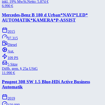
inkl. 19% MwSt.
Netto:
5.874
€
6.990
€
Mercedes-​Benz B 180 d Urban*​NAVI*​LED*​
AUTOMATIK*​KAMERA*​P-​ASSIST
2015
97.315
Diesel
Aut.
109
PS
5
Sitze
Diffb. gem. § 25a UStG
11.990
€
Peugeot 308 SW 1.5 Blue-​HDi Active Business
Automatik
2019
150.000