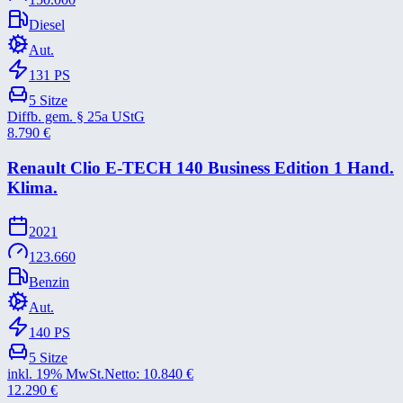
Diesel
Aut.
131
PS
5
Sitze
Diffb. gem. § 25a UStG
8.790
€
Renault Clio E-​TECH 140 Business Edition 1 Hand.
Klima.
2021
123.660
Benzin
Aut.
140
PS
5
Sitze
inkl. 19% MwSt.
Netto:
10.840
€
12.290
€