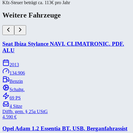
Kfz-Steuer beträgt ca. 113€ pro Jahr
Weitere Fahrzeuge
Seat Ibiza Stylance NAVI. CLIMATRONIC. PDF.
ALU
2013
134.906
Benzin
Schaltg.
69
PS
4
Sitze
Diffb. gem. § 25a UStG
4.590
€
Opel Adam 1.2 Essentia BT. USB. Berganfahrassist