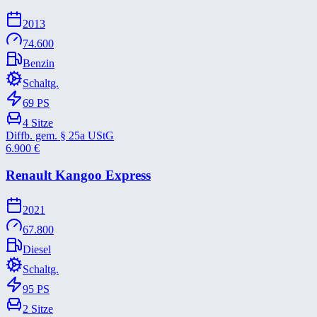
2013
74.600
Benzin
Schaltg.
69
PS
4
Sitze
Diffb. gem. § 25a UStG
6.900
€
Renault Kangoo Express
2021
67.800
Diesel
Schaltg.
95
PS
2
Sitze