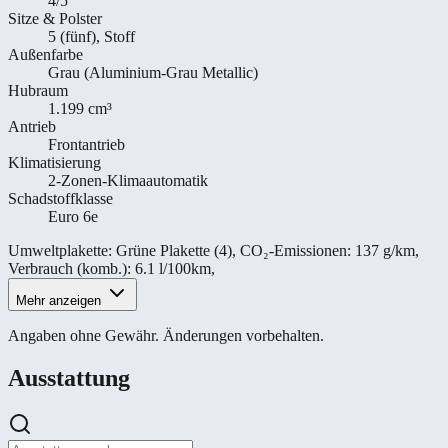
4/5
Sitze & Polster
5 (fünf), Stoff
Außenfarbe
Grau (Aluminium-Grau Metallic)
Hubraum
1.199 cm³
Antrieb
Frontantrieb
Klimatisierung
2-Zonen-Klimaautomatik
Schadstoffklasse
Euro 6e
Umweltplakette
:
Grüne Plakette (4)
,
CO₂-Emissionen
:
137 g/km
,
Verbrauch (komb.)
:
6.1 l/100km
,
Mehr anzeigen
Angaben ohne Gewähr. Änderungen vorbehalten.
Ausstattung