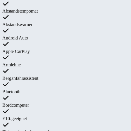
Abstandstempomat
Abstandswarner
Android Auto
Apple CarPlay
Armlehne
Berganfahrassistent
Bluetooth
Bordcomputer
E10-geeignet