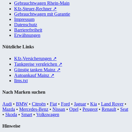
Gebrauchtwagen Rhein-Main
Kfz-Steuer-Rechner
↗
Gebrauchtwagen mit Garantie
Impressum
Datenschutz
Barrierefreiheit
Erwähnungen
Nützliche Links
Kfz-Versicherungen
↗
Tankpreise vergleichen
↗
Günstig tanken Mainz
↗
Autoankauf Mainz
↗
llms.txt
Nach Marken suchen
Audi
•
BMW
•
Citroën
•
Fiat
•
Ford
•
Jaguar
•
Kia
•
Land Rover
•
Mazda
•
Mercedes-Benz
•
Nissan
•
Opel
•
Peugeot
•
Renault
•
Seat
•
Skoda
•
Smart
•
Volkswagen
Hinweise