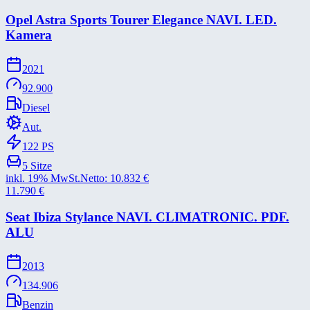
Opel Astra Sports Tourer Elegance NAVI. LED.
Kamera
2021
92.900
Diesel
Aut.
122
PS
5
Sitze
inkl. 19% MwSt.
Netto:
10.832
€
11.790
€
Seat Ibiza Stylance NAVI. CLIMATRONIC. PDF.
ALU
2013
134.906
Benzin