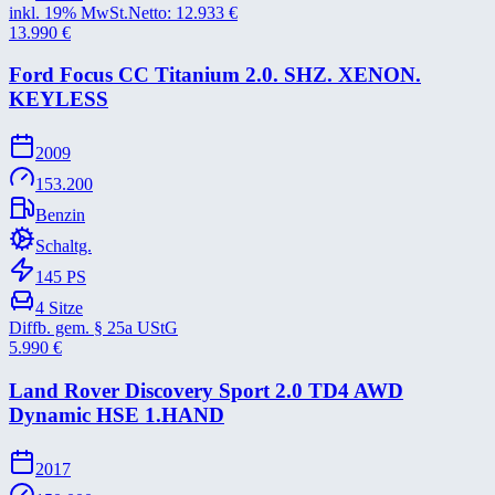
inkl. 19% MwSt.
Netto:
12.933
€
13.990
€
Ford Focus CC Titanium 2.0. SHZ. XENON.
KEYLESS
2009
153.200
Benzin
Schaltg.
145
PS
4
Sitze
Diffb. gem. § 25a UStG
5.990
€
Land Rover Discovery Sport 2.0 TD4 AWD
Dynamic HSE 1.HAND
2017