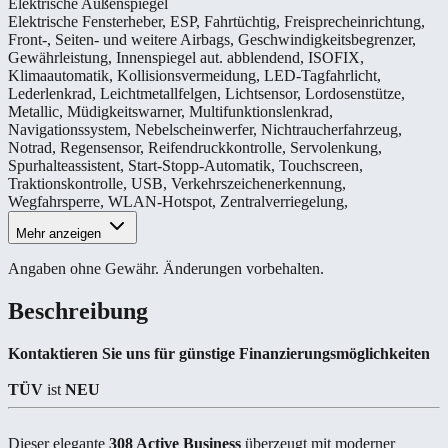
Elektrische Außenspiegel
Elektrische Fensterheber
,
ESP
,
Fahrtüchtig
,
Freisprecheinrichtung
,
Front-, Seiten- und weitere Airbags
,
Geschwindigkeitsbegrenzer
,
Gewährleistung
,
Innenspiegel aut. abblendend
,
ISOFIX
,
Klimaautomatik
,
Kollisionsvermeidung
,
LED-Tagfahrlicht
,
Lederlenkrad
,
Leichtmetallfelgen
,
Lichtsensor
,
Lordosenstütze
,
Metallic
,
Müdigkeitswarner
,
Multifunktionslenkrad
,
Navigationssystem
,
Nebelscheinwerfer
,
Nichtraucherfahrzeug
,
Notrad
,
Regensensor
,
Reifendruckkontrolle
,
Servolenkung
,
Spurhalteassistent
,
Start-Stopp-Automatik
,
Touchscreen
,
Traktionskontrolle
,
USB
,
Verkehrszeichenerkennung
,
Wegfahrsperre
,
WLAN-Hotspot
,
Zentralverriegelung
,
Mehr anzeigen
Angaben ohne Gewähr. Änderungen vorbehalten.
Beschreibung
Kontaktieren Sie uns für günstige Finanzierungsmöglichkeiten
TÜV
ist
NEU
Dieser elegante
308 Active Business
überzeugt mit moderner