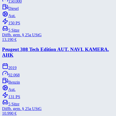
150.000
Diesel
Aut.
150
PS
5
Sitze
Diffb. gem. § 25a UStG
13.190
€
Peugeot 308 Tech Edition AUT. NAVI. KAMERA.
AHK
2019
92.068
Benzin
Aut.
131
PS
5
Sitze
Diffb. gem. § 25a UStG
10.990
€