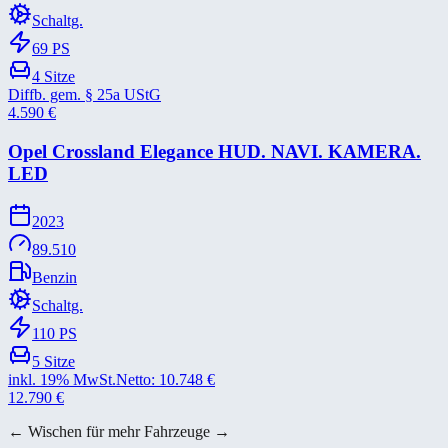
Schaltg.
69
PS
4
Sitze
Diffb. gem. § 25a UStG
4.590
€
Opel Crossland Elegance HUD. NAVI. KAMERA.
LED
2023
89.510
Benzin
Schaltg.
110
PS
5
Sitze
inkl. 19% MwSt.
Netto:
10.748
€
12.790
€
← Wischen für mehr Fahrzeuge →