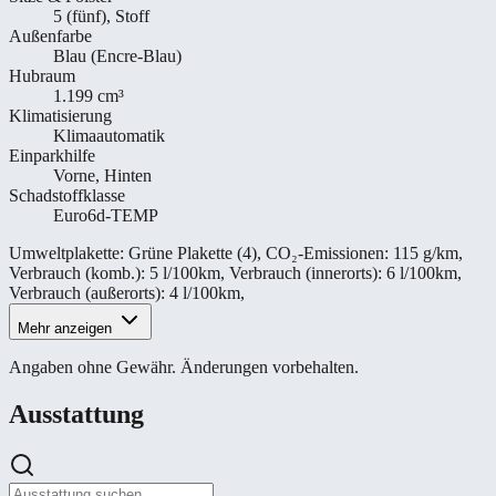
5 (fünf), Stoff
Außenfarbe
Blau (Encre-Blau)
Hubraum
1.199 cm³
Klimatisierung
Klimaautomatik
Einparkhilfe
Vorne, Hinten
Schadstoffklasse
Euro6d-TEMP
Umweltplakette
:
Grüne Plakette (4)
,
CO₂-Emissionen
:
115 g/km
,
Verbrauch (komb.)
:
5 l/100km
,
Verbrauch (innerorts)
:
6 l/100km
,
Verbrauch (außerorts)
:
4 l/100km
,
Mehr anzeigen
Angaben ohne Gewähr. Änderungen vorbehalten.
Ausstattung