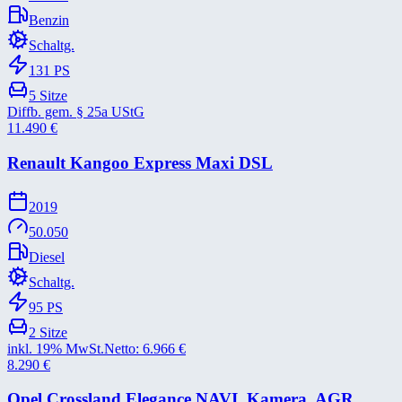
Benzin
Schaltg.
131
PS
5
Sitze
Diffb. gem. § 25a UStG
11.490
€
Renault Kangoo Express Maxi DSL
2019
50.050
Diesel
Schaltg.
95
PS
2
Sitze
inkl. 19% MwSt.
Netto:
6.966
€
8.290
€
Opel Crossland Elegance NAVI. Kamera. AGR.