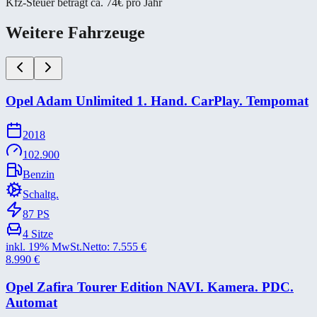
Kfz-Steuer beträgt ca. 74€ pro Jahr
Weitere Fahrzeuge
Opel Adam Unlimited 1. Hand. CarPlay. Tempomat
2018
102.900
Benzin
Schaltg.
87
PS
4
Sitze
inkl. 19% MwSt.
Netto:
7.555
€
8.990
€
Opel Zafira Tourer Edition NAVI. Kamera. PDC.
Automat