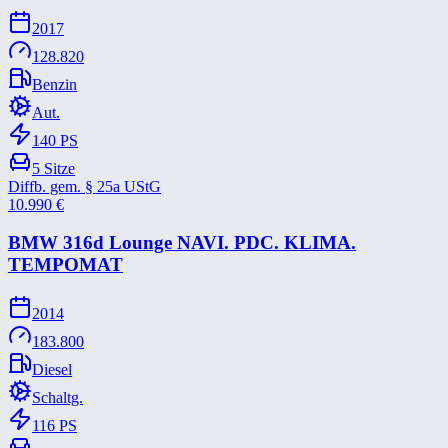
2017
128.820
Benzin
Aut.
140
PS
5
Sitze
Diffb. gem. § 25a UStG
10.990
€
BMW 316d Lounge NAVI. PDC. KLIMA.
TEMPOMAT
2014
183.800
Diesel
Schaltg.
116
PS