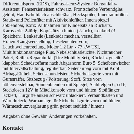
Differentialsperre (EDS), Fahrassistenz-System: Berganfahr-
Assistent, Fensterzierleisten schwarz, Frontscheibe Verbundglas
getönt, Handschuhfach abschließbar, Heckspoiler, Innenraumfilter:
Staub- und Pollenfilter mit Aktivkohlefilter, Innenspiegel
abblendbar, Isofix-Aufnahmen für Kindersitz an Rücksitz,
Karosserie: 2-türig, Kopfstützen hinten (2-fach), Lenkrad (3
Speichen), Lenksäule (Lenkrad) mechan. verstellbar,
Höhen-/Längsverstellung, Leseleuchten vorn,
Leuchtweitenregelung, Motor 1,2 Ltr. - 77 kW TSI,
Multifunktionsanzeige Plus, Nebelschlussleuchte, Nichtraucher-
Paket, Reifen-Reparaturkit (Tire Mobility Set), Rücksitz geteilt /
klappbar, Schadstoffarm nach Abgasnorm Euro 5, Scheibenwischer
mit Intervallschaltung, regulierbar, Seitenairbag vorn mit Kopf-
Airbag-Einheit, Seitenschutzleisten, Sicherheitsgurte vorn mit
Gurtstraffer, Sitzbezug / Polsterung: Stoff, Sitze vorn
höhenverstellbar, Sonnenblenden mit Spiegel, Stahlfelgen 6,5x16,
Steckdosen 12V in Mittelkonsole vorn und hinten, Stoßfänger
lackiert, Türgriffe außen schwarz unlackiert, Verbandkasten und
Warndreieck, Warnanlage für Sicherheitsgurte vorn und hinten,
Wärmeschutzverglasung grün getönt (seitlich / hinten)
Angaben ohne Gewähr. Änderungen vorbehalten.
Kontakt