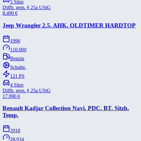
5
Sitze
Diffb. gem. § 25a UStG
8.490
€
Jeep Wrangler 2.5. AHK. OLDTIMER HARDTOP
1996
110.000
Benzin
Schaltg.
121
PS
4
Sitze
Diffb. gem. § 25a UStG
17.990
€
Renault Kadjar Collection Navi. PDC. BT. Sitzh.
Temp.
2018
28.934