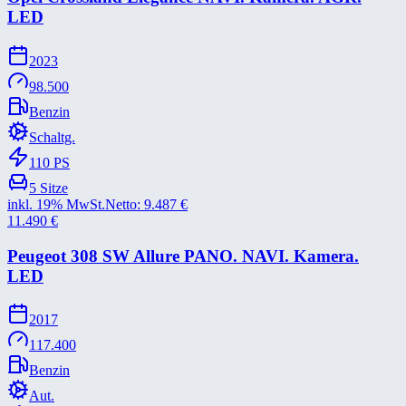
LED
2023
98.500
Benzin
Schaltg.
110
PS
5
Sitze
inkl. 19% MwSt.
Netto:
9.487
€
11.490
€
Peugeot 308 SW Allure PANO. NAVI. Kamera.
LED
2017
117.400
Benzin
Aut.