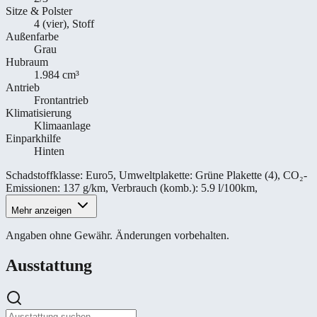
Sitze & Polster
4 (vier), Stoff
Außenfarbe
Grau
Hubraum
1.984 cm³
Antrieb
Frontantrieb
Klimatisierung
Klimaanlage
Einparkhilfe
Hinten
Schadstoffklasse
:
Euro5
,
Umweltplakette
:
Grüne Plakette (4)
,
CO₂-
Emissionen
:
137 g/km
,
Verbrauch (komb.)
:
5.9 l/100km
,
Mehr anzeigen
Angaben ohne Gewähr. Änderungen vorbehalten.
Ausstattung