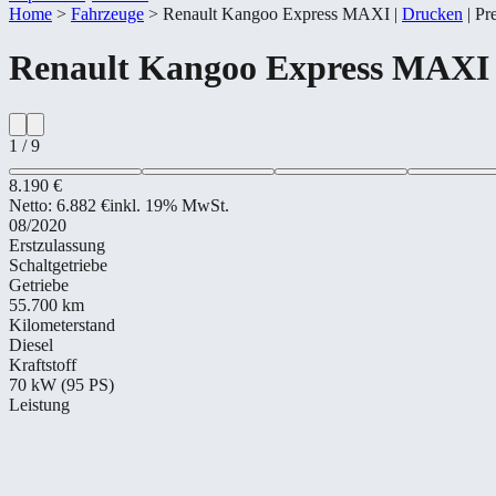
Home
>
Fahrzeuge
>
Renault Kangoo Express MAXI
|
Drucken
|
Pr
Renault
Kangoo Express MAXI
1
/
9
8.190 €
Netto:
6.882 €
inkl. 19% MwSt.
08/2020
Erstzulassung
Schaltgetriebe
Getriebe
55.700 km
Kilometerstand
Diesel
Kraftstoff
70 kW (95 PS)
Leistung