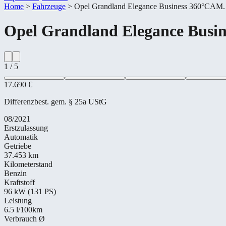
Home
>
Fahrzeuge
>
Opel Grandland Elegance Business 360°CAM
Opel
Grandland Elegance Busi
1
/
5
17.690 €
Differenzbest. gem. § 25a UStG
08/2021
Erstzulassung
Automatik
Getriebe
37.453 km
Kilometerstand
Benzin
Kraftstoff
96 kW (131 PS)
Leistung
6.5
l/100km
Verbrauch Ø