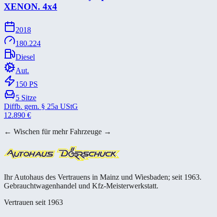
XENON. 4x4
2018
180.224
Diesel
Aut.
150
PS
5
Sitze
Diffb. gem. § 25a UStG
12.890
€
← Wischen für mehr Fahrzeuge →
Ihr Autohaus des Vertrauens in Mainz und Wiesbaden; seit 1963.
Gebrauchtwagenhandel und Kfz-Meisterwerkstatt.
Vertrauen seit 1963