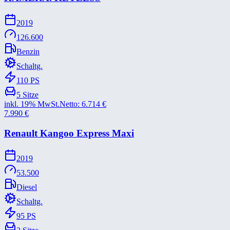
2019
126.600
Benzin
Schaltg.
110
PS
5
Sitze
inkl. 19% MwSt.
Netto:
6.714
€
7.990
€
Renault Kangoo Express Maxi
2019
53.500
Diesel
Schaltg.
95
PS