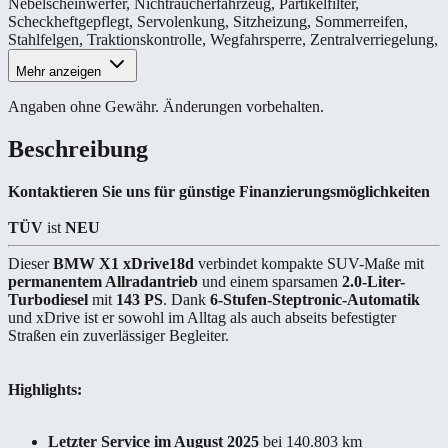
Nebelscheinwerfer
,
Nichtraucherfahrzeug
,
Partikelfilter
,
Scheckheftgepflegt
,
Servolenkung
,
Sitzheizung
,
Sommerreifen
,
Stahlfelgen
,
Traktionskontrolle
,
Wegfahrsperre
,
Zentralverriegelung
,
Mehr anzeigen
Angaben ohne Gewähr. Änderungen vorbehalten.
Beschreibung
Kontaktieren Sie uns für günstige Finanzierungsmöglichkeiten
TÜV
ist
NEU
Dieser
BMW X1 xDrive18d
verbindet kompakte SUV-Maße mit
permanentem Allradantrieb
und einem sparsamen
2.0-Liter-
Turbodiesel
mit
143 PS
. Dank
6-Stufen-Steptronic-Automatik
und xDrive ist er sowohl im Alltag als auch abseits befestigter
Straßen ein zuverlässiger Begleiter.
Highlights:
Letzter Service im August 2025
bei 140.803 km