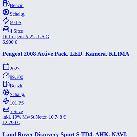
Benzin
Schaltg.
69
PS
4
Sitze
Diffb. gem. § 25a UStG
6.900
€
Peugeot 2008 Active Pack. LED. Kamera. KLIMA
2023
89.100
Benzin
Schaltg.
101
PS
5
Sitze
inkl. 19% MwSt.
Netto:
10.748
€
12.790
€
Land Rover Discovery Sport S TD4. AHK. NAVI.