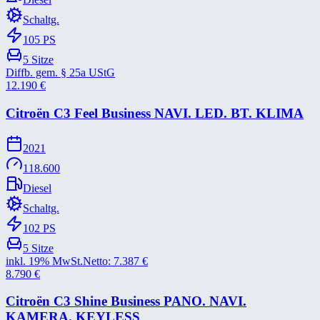
Schaltg.
105
PS
5
Sitze
Diffb. gem. § 25a UStG
12.190
€
Citroën C3 Feel Business NAVI. LED. BT. KLIMA
2021
118.600
Diesel
Schaltg.
102
PS
5
Sitze
inkl. 19% MwSt.
Netto:
7.387
€
8.790
€
Citroën C3 Shine Business PANO. NAVI.
KAMERA. KEYLESS