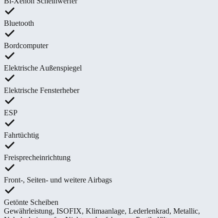
Bi-Xenon Scheinwerfer
Bluetooth
Bordcomputer
Elektrische Außenspiegel
Elektrische Fensterheber
ESP
Fahrtüchtig
Freisprecheinrichtung
Front-, Seiten- und weitere Airbags
Getönte Scheiben
Gewährleistung
,
ISOFIX
,
Klimaanlage
,
Lederlenkrad
,
Metallic
,