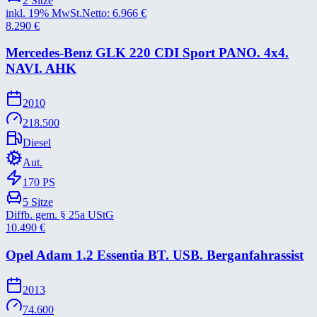
2
Sitze
inkl. 19% MwSt.
Netto:
6.966
€
8.290
€
Mercedes-​Benz GLK 220 CDI Sport PANO. 4x4.
NAVI. AHK
2010
218.500
Diesel
Aut.
170
PS
5
Sitze
Diffb. gem. § 25a UStG
10.490
€
Opel Adam 1.2 Essentia BT. USB. Berganfahrassist
2013
74.600