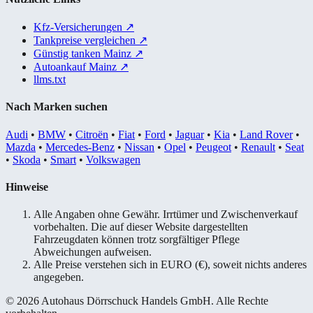
Kfz-Versicherungen
↗
Tankpreise vergleichen
↗
Günstig tanken Mainz
↗
Autoankauf Mainz
↗
llms.txt
Nach Marken suchen
Audi
•
BMW
•
Citroën
•
Fiat
•
Ford
•
Jaguar
•
Kia
•
Land Rover
•
Mazda
•
Mercedes-Benz
•
Nissan
•
Opel
•
Peugeot
•
Renault
•
Seat
•
Skoda
•
Smart
•
Volkswagen
Hinweise
Alle Angaben ohne Gewähr. Irrtümer und Zwischenverkauf
vorbehalten. Die auf dieser Website dargestellten
Fahrzeugdaten können trotz sorgfältiger Pflege
Abweichungen aufweisen.
Alle Preise verstehen sich in EURO (€), soweit nichts anderes
angegeben.
© 2026 Autohaus Dörrschuck Handels GmbH. Alle Rechte