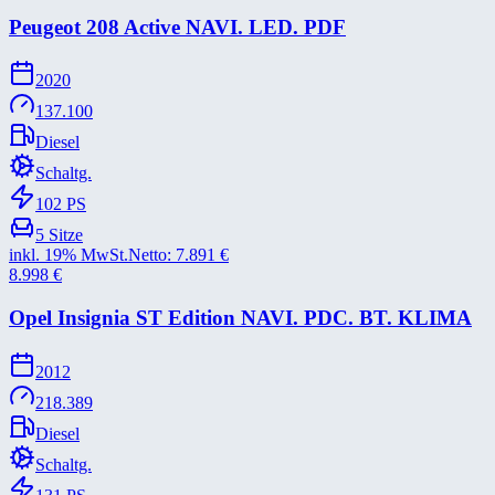
Peugeot 208 Active NAVI. LED. PDF
2020
137.100
Diesel
Schaltg.
102
PS
5
Sitze
inkl. 19% MwSt.
Netto:
7.891
€
8.998
€
Opel Insignia ST Edition NAVI. PDC. BT. KLIMA
2012
218.389
Diesel
Schaltg.