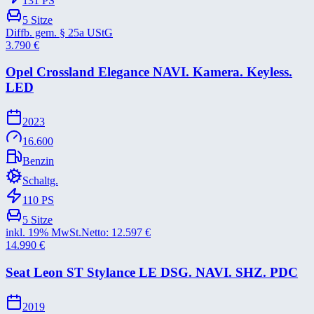
131
PS
5
Sitze
Diffb. gem. § 25a UStG
3.790
€
Opel Crossland Elegance NAVI. Kamera. Keyless.
LED
2023
16.600
Benzin
Schaltg.
110
PS
5
Sitze
inkl. 19% MwSt.
Netto:
12.597
€
14.990
€
Seat Leon ST Stylance LE DSG. NAVI. SHZ. PDC
2019