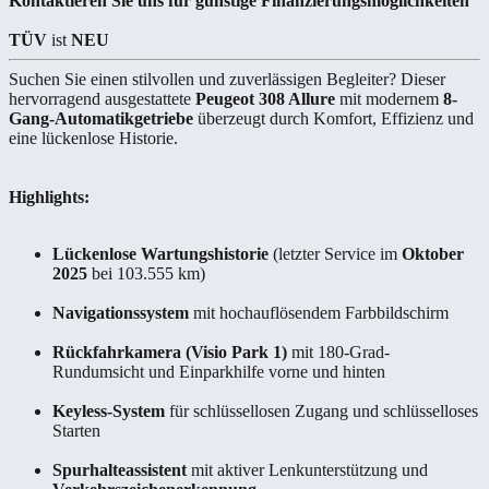
Kontaktieren Sie uns für günstige Finanzierungsmöglichkeiten
TÜV
ist
NEU
Suchen Sie einen stilvollen und zuverlässigen Begleiter? Dieser
hervorragend ausgestattete
Peugeot 308 Allure
mit modernem
8-
Gang-Automatikgetriebe
überzeugt durch Komfort, Effizienz und
eine lückenlose Historie.
Highlights:
Lückenlose Wartungshistorie
(letzter Service im
Oktober
2025
bei 103.555 km)
Navigationssystem
mit hochauflösendem Farbbildschirm
Rückfahrkamera (Visio Park 1)
mit 180-Grad-
Rundumsicht und Einparkhilfe vorne und hinten
Keyless-System
für schlüssellosen Zugang und schlüsselloses
Starten
Spurhalteassistent
mit aktiver Lenkunterstützung und