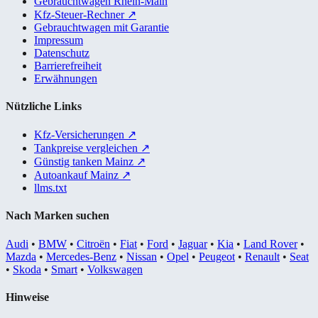
Gebrauchtwagen Rhein-Main
Kfz-Steuer-Rechner
↗
Gebrauchtwagen mit Garantie
Impressum
Datenschutz
Barrierefreiheit
Erwähnungen
Nützliche Links
Kfz-Versicherungen
↗
Tankpreise vergleichen
↗
Günstig tanken Mainz
↗
Autoankauf Mainz
↗
llms.txt
Nach Marken suchen
Audi
•
BMW
•
Citroën
•
Fiat
•
Ford
•
Jaguar
•
Kia
•
Land Rover
•
Mazda
•
Mercedes-Benz
•
Nissan
•
Opel
•
Peugeot
•
Renault
•
Seat
•
Skoda
•
Smart
•
Volkswagen
Hinweise