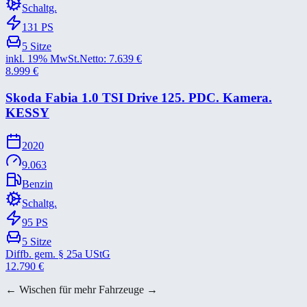
Schaltg.
131
PS
5
Sitze
inkl. 19% MwSt.
Netto:
7.639
€
8.999
€
Skoda Fabia 1.0 TSI Drive 125. PDC. Kamera.
KESSY
2020
9.063
Benzin
Schaltg.
95
PS
5
Sitze
Diffb. gem. § 25a UStG
12.790
€
← Wischen für mehr Fahrzeuge →