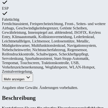
ESP
Fahrtüchtig
Fernlichtassistent
,
Freisprecheinrichtung
,
Front-, Seiten- und weitere
Airbags
,
Geschwindigkeitsbegrenzer
,
Getönte Scheiben
,
Gewährleistung
,
Innenspiegel aut. abblendend
,
ISOFIX
,
Keyless
Entry
,
Klimaautomatik
,
Kollisionsvermeidung
,
Lederlenkrad
,
Leichtmetallfelgen
,
Lichtsensor
,
Lordosenstütze
,
Metallic
,
Müdigkeitswarner
,
Multifunktionslenkrad
,
Navigationssystem
,
Nebelscheinwerfer
,
Nichtraucherfahrzeug
,
Regensensor
,
Reifendruckkontrolle
,
Schaltwippen
,
Scheckheftgepflegt
,
Servolenkung
,
Spurhalteassistent
,
Start-Stopp-Automatik
,
Tempomat
,
Touchscreen
,
Traktionskontrolle
,
USB
,
Verkehrszeichenerkennung
,
Wegfahrsperre
,
WLAN-Hotspot
,
Zentralverriegelung
,
Mehr anzeigen
Angaben ohne Gewähr. Änderungen vorbehalten.
Beschreibung