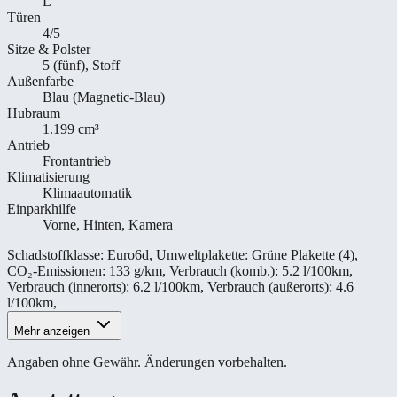
L
Türen
4/5
Sitze & Polster
5 (fünf), Stoff
Außenfarbe
Blau (Magnetic-Blau)
Hubraum
1.199 cm³
Antrieb
Frontantrieb
Klimatisierung
Klimaautomatik
Einparkhilfe
Vorne, Hinten, Kamera
Schadstoffklasse
:
Euro6d
,
Umweltplakette
:
Grüne Plakette (4)
,
CO₂-Emissionen
:
133 g/km
,
Verbrauch (komb.)
:
5.2 l/100km
,
Verbrauch (innerorts)
:
6.2 l/100km
,
Verbrauch (außerorts)
:
4.6
l/100km
,
Mehr anzeigen
Angaben ohne Gewähr. Änderungen vorbehalten.