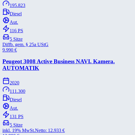
195.823
Diesel
Aut.
116
PS
5
Sitze
Diffb. gem. § 25a UStG
9.990
€
Peugeot 3008 Active Business NAVI. Kamera.
AUTOMATIK
2020
111.300
Diesel
Aut.
131
PS
5
Sitze
inkl. 19% MwSt.
Netto:
12.933
€