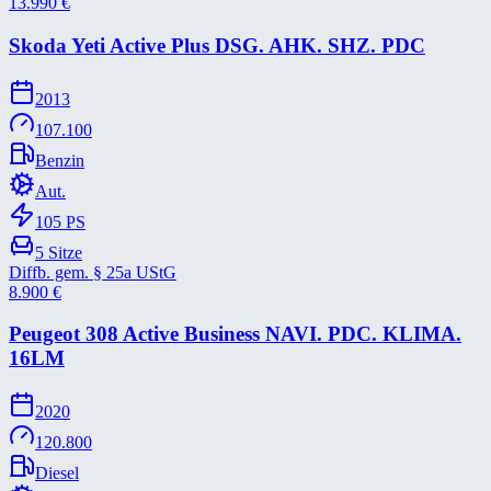
13.990
€
Skoda Yeti Active Plus DSG. AHK. SHZ. PDC
2013
107.100
Benzin
Aut.
105
PS
5
Sitze
Diffb. gem. § 25a UStG
8.900
€
Peugeot 308 Active Business NAVI. PDC. KLIMA.
16LM
2020
120.800
Diesel