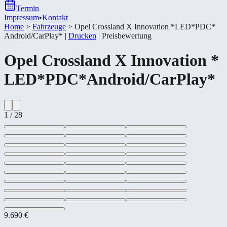
Termin
Impressum
•
Kontakt
Home
>
Fahrzeuge
>
Opel Crossland X Innovation *​LED*​PDC*​
Android/​CarPlay*​
|
Drucken
|
Preisbewertung
Opel
Crossland X Innovation *​
LED*​PDC*​Android/​CarPlay*​
1
/
28
9.690 €