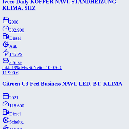
Iveco Daily KOFFER NAVI. STANDHEIZUNG.
KLIMA. SHZ
2008
382.900
Diesel
Aut.
145
PS
3
Sitze
inkl. 19% MwSt.
Netto:
10.076
€
11.990
€
Citroën C3 Feel Business NAVI. LED. BT. KLIMA
2021
118.600
Diesel
Schaltg.