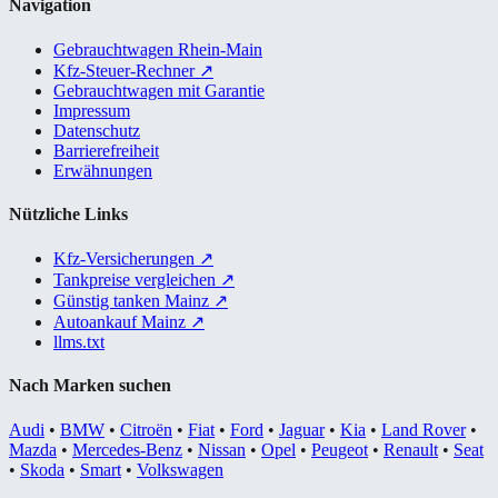
Navigation
Gebrauchtwagen Rhein-Main
Kfz-Steuer-Rechner
↗
Gebrauchtwagen mit Garantie
Impressum
Datenschutz
Barrierefreiheit
Erwähnungen
Nützliche Links
Kfz-Versicherungen
↗
Tankpreise vergleichen
↗
Günstig tanken Mainz
↗
Autoankauf Mainz
↗
llms.txt
Nach Marken suchen
Audi
•
BMW
•
Citroën
•
Fiat
•
Ford
•
Jaguar
•
Kia
•
Land Rover
•
Mazda
•
Mercedes-Benz
•
Nissan
•
Opel
•
Peugeot
•
Renault
•
Seat
•
Skoda
•
Smart
•
Volkswagen