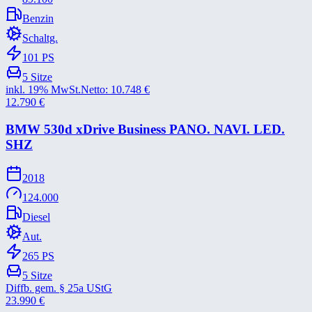
Benzin
Schaltg.
101
PS
5
Sitze
inkl. 19% MwSt.
Netto:
10.748
€
12.790
€
BMW 530d xDrive Business PANO. NAVI. LED.
SHZ
2018
124.000
Diesel
Aut.
265
PS
5
Sitze
Diffb. gem. § 25a UStG
23.990
€