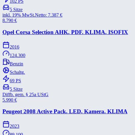
102
PS
5
Sitze
inkl. 19% MwSt.
Netto:
7.387
€
8.790
€
Opel Corsa Selection AHK. PDF. KLIMA. ISOFIX
2016
124.300
Benzin
Schaltg.
69
PS
5
Sitze
Diffb. gem. § 25a UStG
5.990
€
Peugeot 2008 Active Pack. LED. Kamera. KLIMA
2023
89.100