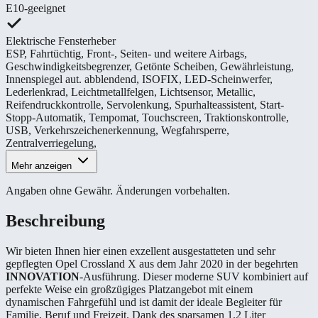
E10-geeignet
Elektrische Fensterheber
ESP
,
Fahrtüchtig
,
Front-, Seiten- und weitere Airbags
,
Geschwindigkeitsbegrenzer
,
Getönte Scheiben
,
Gewährleistung
,
Innenspiegel aut. abblendend
,
ISOFIX
,
LED-Scheinwerfer
,
Lederlenkrad
,
Leichtmetallfelgen
,
Lichtsensor
,
Metallic
,
Reifendruckkontrolle
,
Servolenkung
,
Spurhalteassistent
,
Start-
Stopp-Automatik
,
Tempomat
,
Touchscreen
,
Traktionskontrolle
,
USB
,
Verkehrszeichenerkennung
,
Wegfahrsperre
,
Zentralverriegelung
,
Mehr anzeigen
Angaben ohne Gewähr. Änderungen vorbehalten.
Beschreibung
Wir bieten Ihnen hier einen exzellent ausgestatteten und sehr
gepflegten Opel Crossland X aus dem Jahr 2020 in der begehrten
INNOVATION
-Ausführung. Dieser moderne SUV kombiniert auf
perfekte Weise ein großzügiges Platzangebot mit einem
dynamischen Fahrgefühl und ist damit der ideale Begleiter für
Familie, Beruf und Freizeit. Dank des sparsamen 1.2 Liter