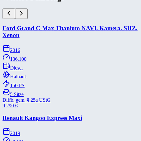
Ford Grand C-​Max Titanium NAVI. Kamera. SHZ.
Xenon
2016
136.100
Diesel
Halbaut.
150
PS
5
Sitze
Diffb. gem. § 25a UStG
9.290
€
Renault Kangoo Express Maxi
2019