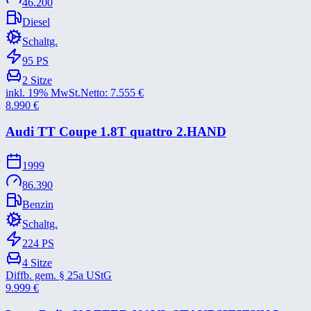
46.200
Diesel
Schaltg.
95
PS
2
Sitze
inkl. 19% MwSt.
Netto:
7.555
€
8.990
€
Audi TT Coupe 1.8T quattro 2.HAND
1999
86.390
Benzin
Schaltg.
224
PS
4
Sitze
Diffb. gem. § 25a UStG
9.999
€