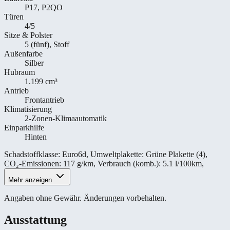
P17, P2QO
Türen
4/5
Sitze & Polster
5 (fünf), Stoff
Außenfarbe
Silber
Hubraum
1.199 cm³
Antrieb
Frontantrieb
Klimatisierung
2-Zonen-Klimaautomatik
Einparkhilfe
Hinten
Schadstoffklasse
:
Euro6d
,
Umweltplakette
:
Grüne Plakette (4)
,
CO₂-Emissionen
:
117 g/km
,
Verbrauch (komb.)
:
5.1 l/100km
,
Mehr anzeigen
Angaben ohne Gewähr. Änderungen vorbehalten.
Ausstattung