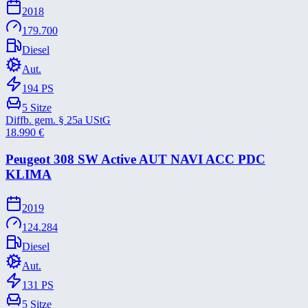
2018
179.700
Diesel
Aut.
194
PS
5
Sitze
Diffb. gem. § 25a UStG
18.990
€
Peugeot 308 SW Active AUT NAVI ACC PDC
KLIMA
2019
124.284
Diesel
Aut.
131
PS
5
Sitze