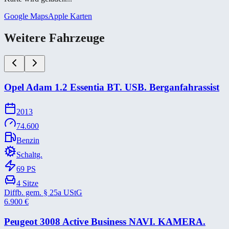
Google Maps
Apple Karten
Weitere Fahrzeuge
Opel Adam 1.2 Essentia BT. USB. Berganfahrassist
2013
74.600
Benzin
Schaltg.
69
PS
4
Sitze
Diffb. gem. § 25a UStG
6.900
€
Peugeot 3008 Active Business NAVI. KAMERA.