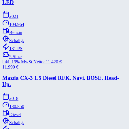
LED
2021
104.964
Benzin
Schaltg.
131
PS
5
Sitze
inkl. 19% MwSt.
Netto:
11.420
€
11.990
€
Mazda CX-​3 1.5 Diesel RFK. Navi. BOSE. Head-​
Up.
2018
130.850
Diesel
Schaltg.