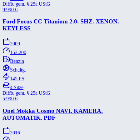
Diffb. gem. § 25a UStG
9.990
€
Ford Focus CC Titanium 2.0. SHZ. XENON.
KEYLESS
2009
153.200
Benzin
Schaltg.
145
PS
4
Sitze
Diffb. gem. § 25a UStG
5.990
€
Opel Mokka Cosmo NAVI. KAMERA.
AUTOMATIK. PDF
2016