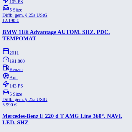
105
PS
5
Sitze
Diffb. gem. § 25a UStG
12.190
€
BMW 118i Advantage AUTOM. SHZ. PDC.
TEMPOMAT
2011
191.800
Benzin
Aut.
143
PS
5
Sitze
Diffb. gem. § 25a UStG
5.990
€
Mercedes-​Benz E 220 d T AMG Line 360°. NAVI.
LED. SHZ