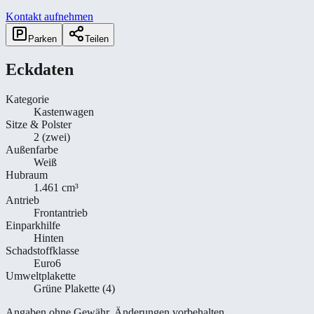
Kontakt aufnehmen
Parken
Teilen
Eckdaten
Kategorie
Kastenwagen
Sitze & Polster
2 (zwei)
Außenfarbe
Weiß
Hubraum
1.461 cm³
Antrieb
Frontantrieb
Einparkhilfe
Hinten
Schadstoffklasse
Euro6
Umweltplakette
Grüne Plakette (4)
Angaben ohne Gewähr. Änderungen vorbehalten.