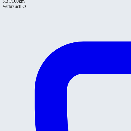
5.3
l/100km
Verbrauch Ø