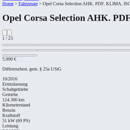
Home
>
Fahrzeuge
>
Opel Corsa Selection AHK. PDF. KLIMA. IS
Opel
Corsa Selection AHK. PD
1
/
23
5.990 €
Differenzbest. gem. § 25a UStG
10/2016
Erstzulassung
Schaltgetriebe
Getriebe
124.300 km
Kilometerstand
Benzin
Kraftstoff
51 kW (69 PS)
Leistung