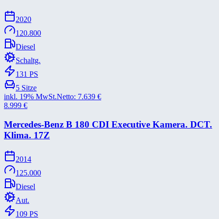
2020
120.800
Diesel
Schaltg.
131
PS
5
Sitze
inkl. 19% MwSt.
Netto:
7.639
€
8.999
€
Mercedes-​Benz B 180 CDI Executive Kamera. DCT.
Klima. 17Z
2014
125.000
Diesel
Aut.
109
PS