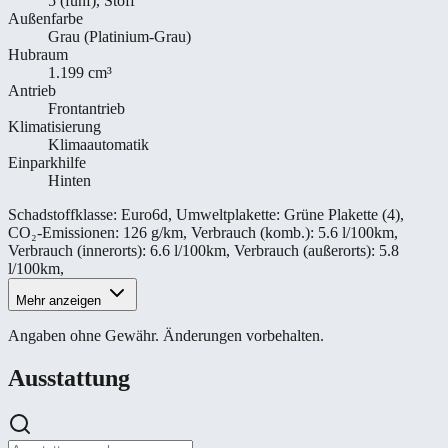
5 (fünf), Stoff
Außenfarbe
Grau (Platinium-Grau)
Hubraum
1.199 cm³
Antrieb
Frontantrieb
Klimatisierung
Klimaautomatik
Einparkhilfe
Hinten
Schadstoffklasse
:
Euro6d
,
Umweltplakette
:
Grüne Plakette (4)
,
CO₂-Emissionen
:
126 g/km
,
Verbrauch (komb.)
:
5.6 l/100km
,
Verbrauch (innerorts)
:
6.6 l/100km
,
Verbrauch (außerorts)
:
5.8
l/100km
,
Mehr anzeigen
Angaben ohne Gewähr. Änderungen vorbehalten.
Ausstattung