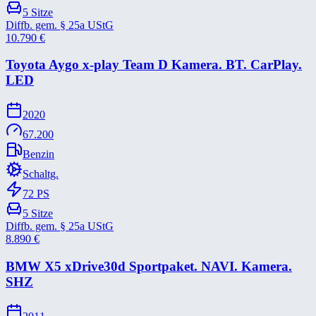
5
Sitze
Diffb. gem. § 25a UStG
10.790
€
Toyota Aygo x-​play Team D Kamera. BT. CarPlay.
LED
2020
67.200
Benzin
Schaltg.
72
PS
5
Sitze
Diffb. gem. § 25a UStG
8.890
€
BMW X5 xDrive30d Sportpaket. NAVI. Kamera.
SHZ