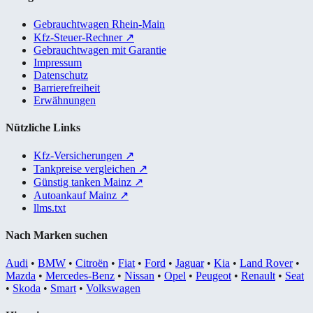
Gebrauchtwagen Rhein-Main
Kfz-Steuer-Rechner
↗
Gebrauchtwagen mit Garantie
Impressum
Datenschutz
Barrierefreiheit
Erwähnungen
Nützliche Links
Kfz-Versicherungen
↗
Tankpreise vergleichen
↗
Günstig tanken Mainz
↗
Autoankauf Mainz
↗
llms.txt
Nach Marken suchen
Audi
•
BMW
•
Citroën
•
Fiat
•
Ford
•
Jaguar
•
Kia
•
Land Rover
•
Mazda
•
Mercedes-Benz
•
Nissan
•
Opel
•
Peugeot
•
Renault
•
Seat
•
Skoda
•
Smart
•
Volkswagen