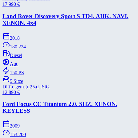
17.990
€
Land Rover Discovery Sport S TD4. AHK. NAVI.
XENON. 4x4
2018
180.224
Diesel
Aut.
150
PS
5
Sitze
Diffb. gem. § 25a UStG
12.890
€
Ford Focus CC Titanium 2.0. SHZ. XENON.
KEYLESS
2009
153.200