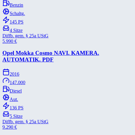
Benzin
Schaltg.
145
PS
4
Sitze
Diffb. gem. § 25a UStG
5.990
€
Opel Mokka Cosmo NAVI. KAMERA.
AUTOMATIK. PDF
2016
147.000
Diesel
Aut.
136
PS
5
Sitze
Diffb. gem. § 25a UStG
9.290
€