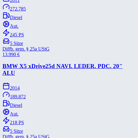
2011
272.785
Diesel
Aut.
245
PS
5
Sitze
Diffb. gem. § 25a UStG
13.990
€
BMW X5 xDrive25d NAVI. LEDER. PDC. 20"
ALU
2014
189.872
Diesel
Aut.
218
PS
5
Sitze
Diffb. gem. § 25a UStG