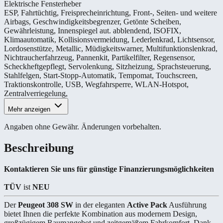
Elektrische Fensterheber
ESP
,
Fahrtüchtig
,
Freisprecheinrichtung
,
Front-, Seiten- und weitere
Airbags
,
Geschwindigkeitsbegrenzer
,
Getönte Scheiben
,
Gewährleistung
,
Innenspiegel aut. abblendend
,
ISOFIX
,
Klimaautomatik
,
Kollisionsvermeidung
,
Lederlenkrad
,
Lichtsensor
,
Lordosenstütze
,
Metallic
,
Müdigkeitswarner
,
Multifunktionslenkrad
,
Nichtraucherfahrzeug
,
Pannenkit
,
Partikelfilter
,
Regensensor
,
Scheckheftgepflegt
,
Servolenkung
,
Sitzheizung
,
Sprachsteuerung
,
Stahlfelgen
,
Start-Stopp-Automatik
,
Tempomat
,
Touchscreen
,
Traktionskontrolle
,
USB
,
Wegfahrsperre
,
WLAN-Hotspot
,
Zentralverriegelung
,
Mehr anzeigen
Angaben ohne Gewähr. Änderungen vorbehalten.
Beschreibung
Kontaktieren Sie uns für günstige Finanzierungsmöglichkeiten
TÜV
ist
NEU
Der
Peugeot 308 SW
in der eleganten
Active Pack
Ausführung
bietet Ihnen die perfekte Kombination aus modernem Design,
großzügigem Raumangebot und zeitgemäßem Fahrkomfort. Dank