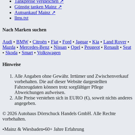
Tankpreise vergleichen
↗
Günstig tanken Mainz
↗
Autoankauf Mainz
↗
llms.txt
Nach Marken suchen
Audi
•
BMW
•
Citroën
•
Fiat
•
Ford
•
Jaguar
•
Kia
•
Land Rover
•
Mazda
•
Mercedes-Benz
•
Nissan
•
Opel
•
Peugeot
•
Renault
•
Seat
•
Skoda
•
Smart
•
Volkswagen
Hinweise
Alle Angaben ohne Gewähr. Irrtümer und Zwischenverkauf
vorbehalten. Die auf dieser Website dargestellten
Fahrzeugdaten können trotz sorgfältiger Pflege
Abweichungen aufweisen.
Alle Preise verstehen sich in EURO (€), soweit nichts anderes
angegeben.
© 2026 Autohaus Dörrschuck Handels GmbH. Alle Rechte
vorbehalten.
•
Mainz & Wiesbaden
•
60+ Jahre Erfahrung