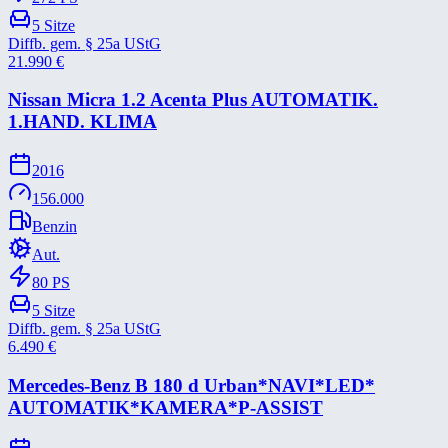
5
Sitze
Diffb. gem. § 25a UStG
21.990
€
Nissan Micra 1.2 Acenta Plus AUTOMATIK.
1.HAND. KLIMA
2016
156.000
Benzin
Aut.
80
PS
5
Sitze
Diffb. gem. § 25a UStG
6.490
€
Mercedes-​Benz B 180 d Urban*​NAVI*​LED*​
AUTOMATIK*​KAMERA*​P-​ASSIST