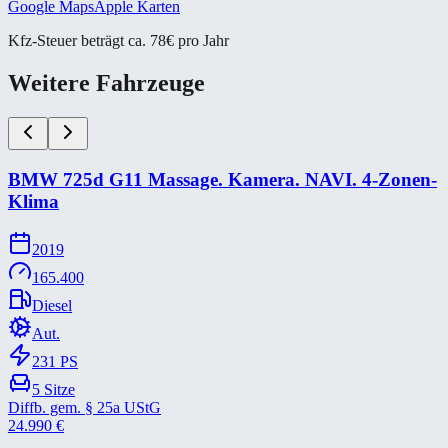
Google Maps
Apple Karten
Kfz-Steuer beträgt ca. 78€ pro Jahr
Weitere Fahrzeuge
BMW 725d G11 Massage. Kamera. NAVI. 4-​Zonen-​
Klima
2019
165.400
Diesel
Aut.
231
PS
5
Sitze
Diffb. gem. § 25a UStG
24.990
€