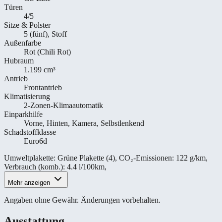
Türen
4/5
Sitze & Polster
5 (fünf), Stoff
Außenfarbe
Rot (Chili Rot)
Hubraum
1.199 cm³
Antrieb
Frontantrieb
Klimatisierung
2-Zonen-Klimaautomatik
Einparkhilfe
Vorne, Hinten, Kamera, Selbstlenkend
Schadstoffklasse
Euro6d
Umweltplakette
:
Grüne Plakette (4)
,
CO₂-Emissionen
:
122 g/km
,
Verbrauch (komb.)
:
4.4 l/100km
,
Mehr anzeigen
Angaben ohne Gewähr. Änderungen vorbehalten.
Ausstattung