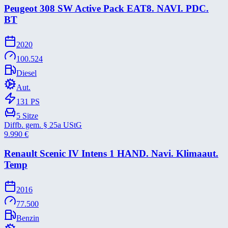
Peugeot 308 SW Active Pack EAT8. NAVI. PDC.
BT
2020
100.524
Diesel
Aut.
131
PS
5
Sitze
Diffb. gem. § 25a UStG
9.990
€
Renault Scenic IV Intens 1 HAND. Navi. Klimaaut.
Temp
2016
77.500
Benzin