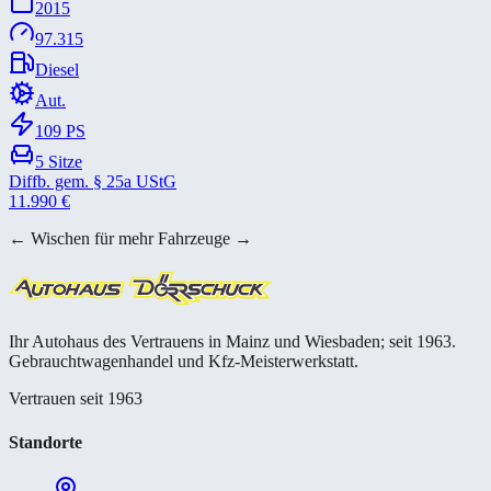
2015
97.315
Diesel
Aut.
109
PS
5
Sitze
Diffb. gem. § 25a UStG
11.990
€
← Wischen für mehr Fahrzeuge →
Ihr Autohaus des Vertrauens in Mainz und Wiesbaden; seit 1963.
Gebrauchtwagenhandel und Kfz-Meisterwerkstatt.
Vertrauen seit 1963
Standorte