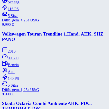
Schaltg.
116
PS
5
Sitze
Diffb. gem. § 25a UStG
9.990
€
Volkswagen Touran Trendline 1.Hand. AHK. SHZ.
PANO
2010
99.600
Benzin
Aut.
140
PS
5
Sitze
Diffb. gem. § 25a UStG
9.990
€
Skoda Octavia Combi Ambiente AHK. PDC.
TEMPOMAT. DSG