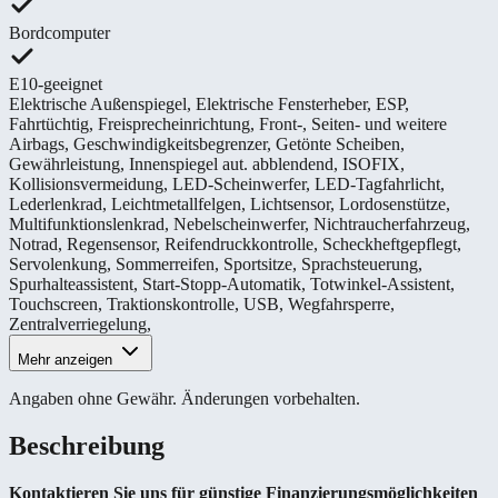
Bordcomputer
E10-geeignet
Elektrische Außenspiegel
,
Elektrische Fensterheber
,
ESP
,
Fahrtüchtig
,
Freisprecheinrichtung
,
Front-, Seiten- und weitere
Airbags
,
Geschwindigkeitsbegrenzer
,
Getönte Scheiben
,
Gewährleistung
,
Innenspiegel aut. abblendend
,
ISOFIX
,
Kollisionsvermeidung
,
LED-Scheinwerfer
,
LED-Tagfahrlicht
,
Lederlenkrad
,
Leichtmetallfelgen
,
Lichtsensor
,
Lordosenstütze
,
Multifunktionslenkrad
,
Nebelscheinwerfer
,
Nichtraucherfahrzeug
,
Notrad
,
Regensensor
,
Reifendruckkontrolle
,
Scheckheftgepflegt
,
Servolenkung
,
Sommerreifen
,
Sportsitze
,
Sprachsteuerung
,
Spurhalteassistent
,
Start-Stopp-Automatik
,
Totwinkel-Assistent
,
Touchscreen
,
Traktionskontrolle
,
USB
,
Wegfahrsperre
,
Zentralverriegelung
,
Mehr anzeigen
Angaben ohne Gewähr. Änderungen vorbehalten.
Beschreibung
Kontaktieren Sie uns für günstige Finanzierungsmöglichkeiten