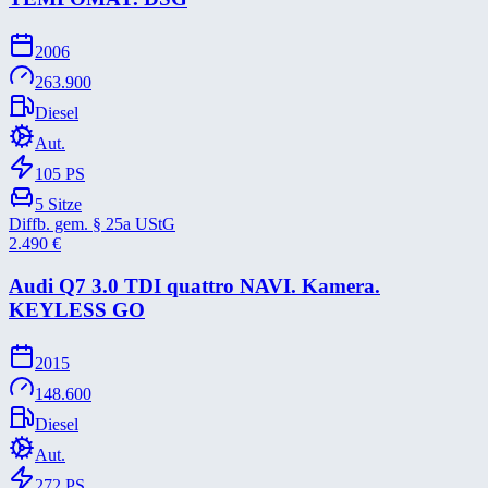
2006
263.900
Diesel
Aut.
105
PS
5
Sitze
Diffb. gem. § 25a UStG
2.490
€
Audi Q7 3.0 TDI quattro NAVI. Kamera.
KEYLESS GO
2015
148.600
Diesel
Aut.
272
PS