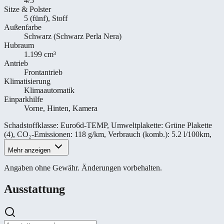
4/5
Sitze & Polster
5 (fünf), Stoff
Außenfarbe
Schwarz (Schwarz Perla Nera)
Hubraum
1.199 cm³
Antrieb
Frontantrieb
Klimatisierung
Klimaautomatik
Einparkhilfe
Vorne, Hinten, Kamera
Schadstoffklasse
:
Euro6d-TEMP
,
Umweltplakette
:
Grüne Plakette
(4)
,
CO₂-Emissionen
:
118 g/km
,
Verbrauch (komb.)
:
5.2 l/100km
,
Mehr anzeigen
Angaben ohne Gewähr. Änderungen vorbehalten.
Ausstattung