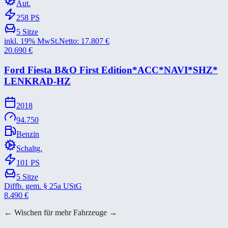
Aut.
258
PS
5
Sitze
inkl. 19% MwSt.
Netto:
17.807
€
20.690
€
Ford Fiesta B&​O First Edition*​ACC*​NAVI*​SHZ*​
LENKRAD-​HZ
2018
94.750
Benzin
Schaltg.
101
PS
5
Sitze
Diffb. gem. § 25a UStG
8.490
€
← Wischen für mehr Fahrzeuge →