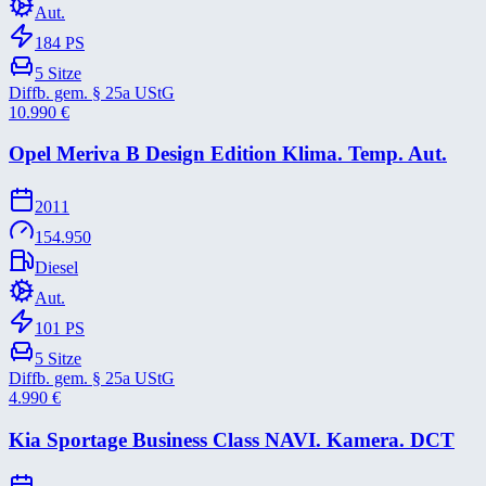
Aut.
184
PS
5
Sitze
Diffb. gem. § 25a UStG
10.990
€
Opel Meriva B Design Edition Klima. Temp. Aut.
2011
154.950
Diesel
Aut.
101
PS
5
Sitze
Diffb. gem. § 25a UStG
4.990
€
Kia Sportage Business Class NAVI. Kamera. DCT