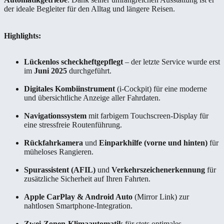
der ideale Begleiter für den Alltag und längere Reisen.
Highlights:
Lückenlos scheckheftgepflegt
– der letzte Service wurde erst
im
Juni 2025
durchgeführt.
Digitales Kombiinstrument
(i-Cockpit) für eine moderne
und übersichtliche Anzeige aller Fahrdaten.
Navigationssystem
mit farbigem Touchscreen-Display für
eine stressfreie Routenführung.
Rückfahrkamera
und
Einparkhilfe (vorne und hinten)
für
müheloses Rangieren.
Spurassistent (AFIL)
und
Verkehrszeichenerkennung
für
zusätzliche Sicherheit auf Ihren Fahrten.
Apple CarPlay & Android Auto
(Mirror Link) zur
nahtlosen Smartphone-Integration.
Zwei-Zonen-Klimaautomatik
für stets optimales