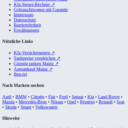
Kfz-Steuer-Rechner
↗
Gebrauchtwagen mit Garantie
Impressum
Datenschutz
Barrierefreiheit
Erwähnungen
Nützliche Links
Kfz-Versicherungen
↗
Tankpreise vergleichen
↗
Günstig tanken Mainz
↗
Autoankauf Mainz
↗
llms.txt
Nach Marken suchen
Audi
•
BMW
•
Citroën
•
Fiat
•
Ford
•
Jaguar
•
Kia
•
Land Rover
•
Mazda
•
Mercedes-Benz
•
Nissan
•
Opel
•
Peugeot
•
Renault
•
Seat
•
Skoda
•
Smart
•
Volkswagen
Hinweise