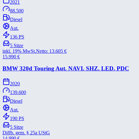
2021
88.500
Diesel
Aut.
136
PS
5
Sitze
inkl. 19% MwSt.
Netto:
13.605
€
15.990
€
BMW 320d Touring Aut. NAVI. SHZ. LED. PDC
2020
139.600
Diesel
Aut.
190
PS
5
Sitze
Diffb. gem. § 25a UStG
14.990
€