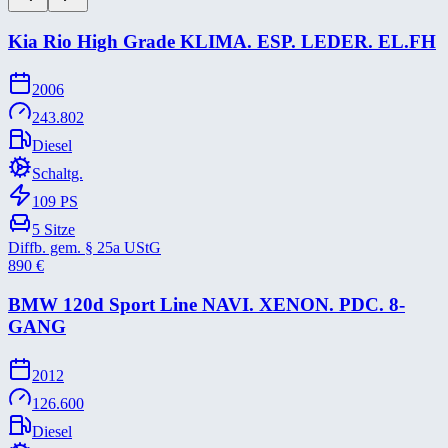
Kia Rio High Grade KLIMA. ESP. LEDER. EL.FH
2006
243.802
Diesel
Schaltg.
109
PS
5
Sitze
Diffb. gem. § 25a UStG
890
€
BMW 120d Sport Line NAVI. XENON. PDC. 8-​
GANG
2012
126.600
Diesel