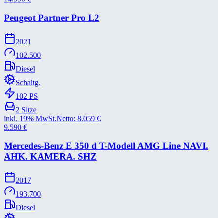
Peugeot Partner Pro L2
2021
102.500
Diesel
Schaltg.
102
PS
2
Sitze
inkl. 19% MwSt.
Netto:
8.059
€
9.590
€
Mercedes-​Benz E 350 d T-​Modell AMG Line NAVI.
AHK. KAMERA. SHZ
2017
193.700
Diesel