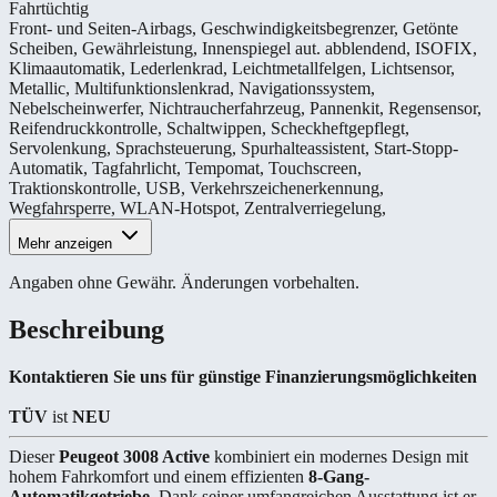
Fahrtüchtig
Front- und Seiten-Airbags
,
Geschwindigkeitsbegrenzer
,
Getönte
Scheiben
,
Gewährleistung
,
Innenspiegel aut. abblendend
,
ISOFIX
,
Klimaautomatik
,
Lederlenkrad
,
Leichtmetallfelgen
,
Lichtsensor
,
Metallic
,
Multifunktionslenkrad
,
Navigationssystem
,
Nebelscheinwerfer
,
Nichtraucherfahrzeug
,
Pannenkit
,
Regensensor
,
Reifendruckkontrolle
,
Schaltwippen
,
Scheckheftgepflegt
,
Servolenkung
,
Sprachsteuerung
,
Spurhalteassistent
,
Start-Stopp-
Automatik
,
Tagfahrlicht
,
Tempomat
,
Touchscreen
,
Traktionskontrolle
,
USB
,
Verkehrszeichenerkennung
,
Wegfahrsperre
,
WLAN-Hotspot
,
Zentralverriegelung
,
Mehr anzeigen
Angaben ohne Gewähr. Änderungen vorbehalten.
Beschreibung
Kontaktieren Sie uns für günstige Finanzierungsmöglichkeiten
TÜV
ist
NEU
Dieser
Peugeot 3008 Active
kombiniert ein modernes Design mit
hohem Fahrkomfort und einem effizienten
8-Gang-
Automatikgetriebe
. Dank seiner umfangreichen Ausstattung ist er