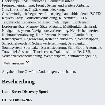
Heckklappe
,
ESP
,
Fahrtüchtig
,
Fernlichtassistent
,
Freisprecheinrichtung
,
Front-, Seiten- und weitere Airbags
,
Ganzjahresreifen
,
Gepäckraumabdeckung
,
Geschwindigkeitsbegrenzer
,
Innenspiegel aut. abblendend
,
ISOFIX
,
Keyless Entry
,
Kollisionsvermeidung
,
Kurvenlicht
,
LED-
Tagfahrlicht
,
Lederlenkrad
,
Leichtmetallfelgen
,
Lichtsensor
,
Lordosenstütze
,
Memory-Sitze
,
Metallic
,
Multifunktionslenkrad
,
Navigationssystem
,
Navigationsvorbereitung
,
Nebelscheinwerfer
,
Nichtraucherfahrzeug
,
Notrufsystem
,
Pannenkit
,
Partikelfilter
,
Raucherpaket
,
Regensensor
,
Reifendruckkontrolle
,
Schaltwippen
,
Scheckheftgepflegt
,
Scheinwerferreinigung
,
Servolenkung
,
Soundsystem
,
Sportpaket
,
Sprachsteuerung
,
Start-Stopp-Automatik
,
Totwinkel-Assistent
,
Touchscreen
,
Traktionskontrolle
,
USB
,
Verkehrszeichenerkennung
,
Wegfahrsperre
,
Zentralverriegelung
,
Mehr anzeigen
Angaben ohne Gewähr. Änderungen vorbehalten.
Beschreibung
Land Rover Discovery Sport
HU/AU bis 06/2027