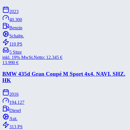
2023
40.300
Benzin
Schaltg.
110
PS
5
Sitze
inkl. 19% MwSt.
Netto:
12.345
€
13.990
€
BMW 435d Gran Coupé M Sport 4x4. NAVI. SHZ.
HK
2016
194.127
Diesel
Aut.
313
PS