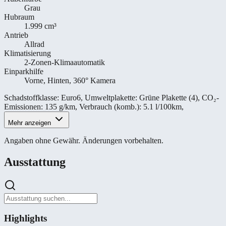
Grau
Hubraum
1.999 cm³
Antrieb
Allrad
Klimatisierung
2-Zonen-Klimaautomatik
Einparkhilfe
Vorne, Hinten, 360° Kamera
Schadstoffklasse
:
Euro6
,
Umweltplakette
:
Grüne Plakette (4)
,
CO₂-
Emissionen
:
135 g/km
,
Verbrauch (komb.)
:
5.1 l/100km
,
Mehr anzeigen
Angaben ohne Gewähr. Änderungen vorbehalten.
Ausstattung
Highlights