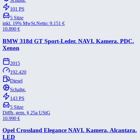
Schaltg.
101
PS
5
Sitze
inkl. 19% MwSt.
Netto:
9.151
€
10.890
€
BMW 318d GT Sport-​Leder. NAVI. Kamera. PDC.
Xenon
2015
192.420
Diesel
Schaltg.
143
PS
5
Sitze
Diffb. gem. § 25a UStG
10.990
€
Opel Crossland Elegance NAVI. Kamera. Alcantara.
LED