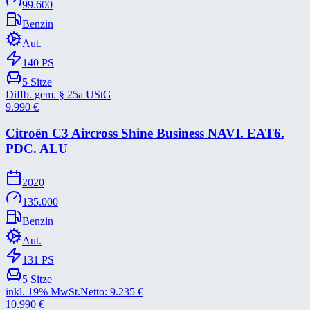
99.600
Benzin
Aut.
140
PS
5
Sitze
Diffb. gem. § 25a UStG
9.990
€
Citroën C3 Aircross Shine Business NAVI. EAT6.
PDC. ALU
2020
135.000
Benzin
Aut.
131
PS
5
Sitze
inkl. 19% MwSt.
Netto:
9.235
€
10.990
€