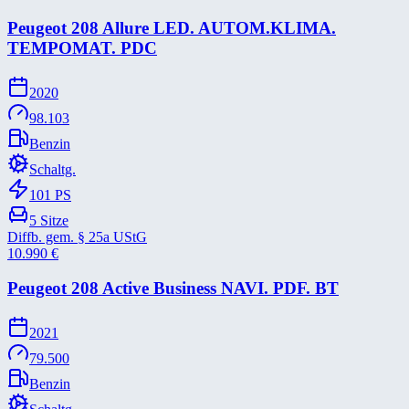
Peugeot 208 Allure LED. AUTOM.KLIMA.
TEMPOMAT. PDC
2020
98.103
Benzin
Schaltg.
101
PS
5
Sitze
Diffb. gem. § 25a UStG
10.990
€
Peugeot 208 Active Business NAVI. PDF. BT
2021
79.500
Benzin