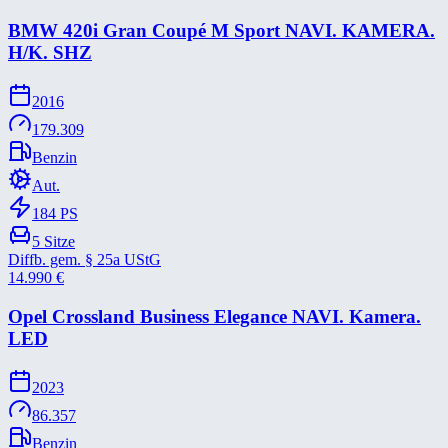
BMW 420i Gran Coupé M Sport NAVI. KAMERA.
H/​K. SHZ
2016
179.309
Benzin
Aut.
184
PS
5
Sitze
Diffb. gem. § 25a UStG
14.990
€
Opel Crossland Business Elegance NAVI. Kamera.
LED
2023
86.357
Benzin