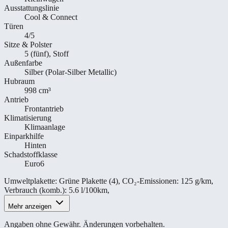
Ausstattungslinie
Cool & Connect
Türen
4/5
Sitze & Polster
5 (fünf), Stoff
Außenfarbe
Silber (Polar-Silber Metallic)
Hubraum
998 cm³
Antrieb
Frontantrieb
Klimatisierung
Klimaanlage
Einparkhilfe
Hinten
Schadstoffklasse
Euro6
Umweltplakette
:
Grüne Plakette (4)
,
CO₂-Emissionen
:
125 g/km
,
Verbrauch (komb.)
:
5.6 l/100km
,
Mehr anzeigen
Angaben ohne Gewähr. Änderungen vorbehalten.