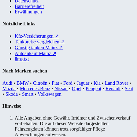
Datenschutz
Barrierefreiheit
Erwähnungen
Nützliche Links
Kfz-Versicherungen
↗
Tankpreise vergleichen
↗
Günstig tanken Mainz
↗
Autoankauf Mainz
↗
llms.txt
Nach Marken suchen
Audi
•
BMW
•
Citroën
•
Fiat
•
Ford
•
Jaguar
•
Kia
•
Land Rover
•
Mazda
•
Mercedes-Benz
•
Nissan
•
Opel
•
Peugeot
•
Renault
•
Seat
•
Skoda
•
Smart
•
Volkswagen
Hinweise
Alle Angaben ohne Gewähr. Irrtümer und Zwischenverkauf
vorbehalten. Die auf dieser Website dargestellten
Fahrzeugdaten können trotz sorgfältiger Pflege
Abweichungen aufweisen.