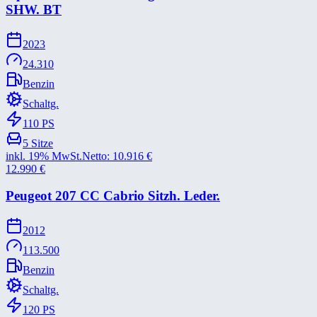
SHW. BT
2023
24.310
Benzin
Schaltg.
110
PS
5
Sitze
inkl. 19% MwSt.
Netto:
10.916
€
12.990
€
Peugeot 207 CC Cabrio Sitzh. Leder.
2012
113.500
Benzin
Schaltg.
120
PS