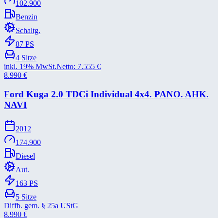
102.900
Benzin
Schaltg.
87
PS
4
Sitze
inkl. 19% MwSt.
Netto:
7.555
€
8.990
€
Ford Kuga 2.0 TDCi Individual 4x4. PANO. AHK.
NAVI
2012
174.900
Diesel
Aut.
163
PS
5
Sitze
Diffb. gem. § 25a UStG
8.990
€