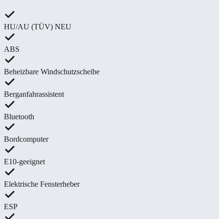
HU/AU (TÜV) NEU
ABS
Beheizbare Windschutzscheibe
Berganfahrassistent
Bluetooth
Bordcomputer
E10-geeignet
Elektrische Fensterheber
ESP