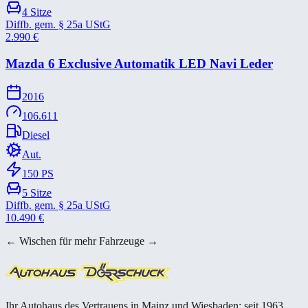
4
Sitze
Diffb. gem. § 25a UStG
2.990
€
Mazda 6 Exclusive Automatik LED Navi Leder
2016
106.611
Diesel
Aut.
150
PS
5
Sitze
Diffb. gem. § 25a UStG
10.490
€
← Wischen für mehr Fahrzeuge →
Ihr Autohaus des Vertrauens in Mainz und Wiesbaden; seit 1963.