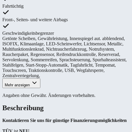
Fahrtüchtig
Front-, Seiten- und weitere Airbags
Geschwindigkeitsbegrenzer
Getönte Scheiben
,
Gewährleistung
,
Innenspiegel aut. abblendend
,
ISOFIX
,
Klimaanlage
,
LED-Scheinwerfer
,
Lichtsensor
,
Metallic
,
Multifunktionslenkrad
,
Nichtraucherfahrzeug
,
Notrufsystem
,
Raucherpaket
,
Regensensor
,
Reifendruckkontrolle
,
Reserverad
,
Servolenkung
,
Sommerreifen
,
Sprachsteuerung
,
Spurhalteassistent
,
Stahlfelgen
,
Start-Stopp-Automatik
,
Tagfahrlicht
,
Tempomat
,
Touchscreen
,
Traktionskontrolle
,
USB
,
Wegfahrsperre
,
Zentralverriegelung
,
Mehr anzeigen
Angaben ohne Gewähr. Änderungen vorbehalten.
Beschreibung
Kontaktieren Sie uns für günstige Finanzierungsmöglichkeiten
TÜV
ist
NEU