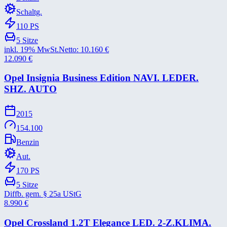
Schaltg.
110
PS
5
Sitze
inkl. 19% MwSt.
Netto:
10.160
€
12.090
€
Opel Insignia Business Edition NAVI. LEDER.
SHZ. AUTO
2015
154.100
Benzin
Aut.
170
PS
5
Sitze
Diffb. gem. § 25a UStG
8.990
€
Opel Crossland 1.2T Elegance LED. 2-​Z.KLIMA.