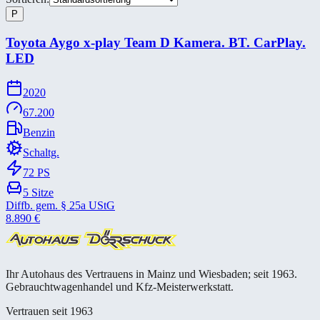
P
Toyota Aygo x-​play Team D Kamera. BT. CarPlay.
LED
2020
67.200
Benzin
Schaltg.
72
PS
5
Sitze
Diffb. gem. § 25a UStG
8.890
€
Ihr Autohaus des Vertrauens in Mainz und Wiesbaden; seit 1963.
Gebrauchtwagenhandel und Kfz-Meisterwerkstatt.
Vertrauen seit 1963