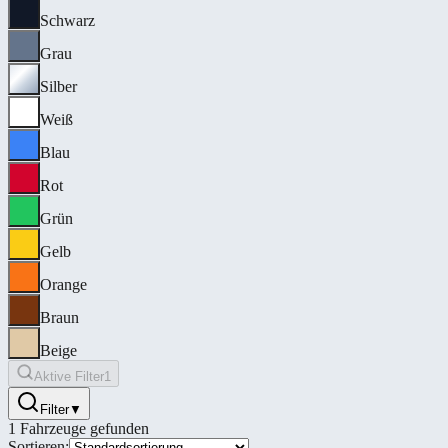
Schwarz
Grau
Silber
Weiß
Blau
Rot
Grün
Gelb
Orange
Braun
Beige
Aktive Filter
1
Filter
▼
1
Fahrzeuge gefunden
Sortieren: