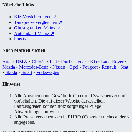
Nützliche Links
Kfz-Versicherungen
↗
Tankpreise vergleichen
↗
Günstig tanken Mainz
↗
Autoankauf Mainz
↗
llms.txt
Nach Marken suchen
Audi
•
BMW
•
Citroën
•
Fiat
•
Ford
•
Jaguar
•
Kia
•
Land Rover
•
Mazda
•
Mercedes-Benz
•
Nissan
•
Opel
•
Peugeot
•
Renault
•
Seat
•
Skoda
•
Smart
•
Volkswagen
Hinweise
Alle Angaben ohne Gewähr. Irrtümer und Zwischenverkauf
vorbehalten. Die auf dieser Website dargestellten
Fahrzeugdaten können trotz sorgfältiger Pflege
Abweichungen aufweisen.
Alle Preise verstehen sich in EURO (€), soweit nichts anderes
angegeben.