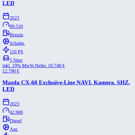
LED
2023
89.510
Benzin
Schaltg.
110
PS
5
Sitze
inkl. 19% MwSt.
Netto:
10.748
€
12.790
€
Mazda CX-​60 Exclusive-​Line NAVI. Kamera. SHZ.
LED
2023
42.900
Diesel
Aut.