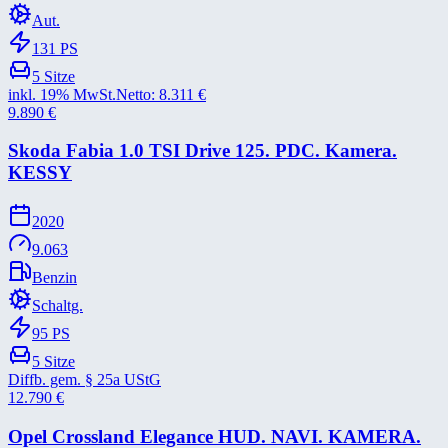
Aut.
131
PS
5
Sitze
inkl. 19% MwSt.
Netto:
8.311
€
9.890
€
Skoda Fabia 1.0 TSI Drive 125. PDC. Kamera.
KESSY
2020
9.063
Benzin
Schaltg.
95
PS
5
Sitze
Diffb. gem. § 25a UStG
12.790
€
Opel Crossland Elegance HUD. NAVI. KAMERA.