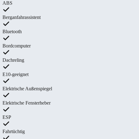
ABS
Berganfahrassistent
Bluetooth
Bordcomputer
Dachreling
E10-geeignet
Elektrische Außenspiegel
Elektrische Fensterheber
ESP
Fahrtüchtig