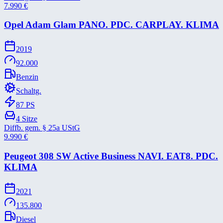
7.990
€
Opel Adam Glam PANO. PDC. CARPLAY. KLIMA
2019
92.000
Benzin
Schaltg.
87
PS
4
Sitze
Diffb. gem. § 25a UStG
9.990
€
Peugeot 308 SW Active Business NAVI. EAT8. PDC.
KLIMA
2021
135.800
Diesel