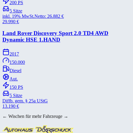
200
PS
5
Sitze
inkl. 19% MwSt.
Netto:
26.882
€
29.990
€
Land Rover Discovery Sport 2.0 TD4 AWD
Dynamic HSE 1.HAND
2017
150.000
Diesel
Aut.
150
PS
5
Sitze
Diffb. gem. § 25a UStG
13.190
€
← Wischen für mehr Fahrzeuge →