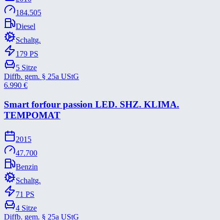
184.505
Diesel
Schaltg.
179
PS
5
Sitze
Diffb. gem. § 25a UStG
6.990
€
Smart forfour passion LED. SHZ. KLIMA.
TEMPOMAT
2015
47.700
Benzin
Schaltg.
71
PS
4
Sitze
Diffb. gem. § 25a UStG