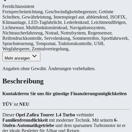
Fernlichtassistent
Freisprecheinrichtung
,
Geschwindigkeitsbegrenzer
,
Getönte
Scheiben
,
Gewährleistung
,
Innenspiegel aut. abblendend
,
ISOFIX
,
Klimaanlage
,
LED-Tagfahrlicht
,
Lederlenkrad
,
Leichtmetallfelgen
,
Lichtsensor
,
Multifunktionslenkrad
,
Navigationssystem
,
Nichtraucherfahrzeug
,
Notrad
,
Notrufsystem
,
Regensensor
,
Reifendruckkontrolle
,
Servolenkung
,
Sommerreifen
,
Sportfahrwerk
,
Sprachsteuerung
,
Tempomat
,
Traktionskontrolle
,
USB
,
Wegfahrsperre
,
Zentralverriegelung
,
Mehr anzeigen
Angaben ohne Gewähr. Änderungen vorbehalten.
Beschreibung
Kontaktieren Sie uns für günstige Finanzierungsmöglichkeiten
TÜV
ist
NEU
Dieser
Opel Zafira Tourer 1.4 Turbo
verbindet
Familienfreundlichkeit
mit moderner Technik. Mit seinem
6-
Stufen-Automatikgetriebe
und dem sparsamen Turbomotor ist er
der ideale Begleiter für Alltag und Reisen.