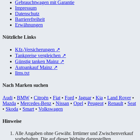
Gebrauchtwagen mit Garantie
Impressum
Datenschutz
Barrierefreiheit
Erwähnungen
Nützliche Links
Kfz-Versicherungen
↗
Tankpreise vergleichen
↗
Günstig tanken Mainz
↗
Autoankauf Mainz
↗
llms.txt
Nach Marken suchen
Audi
•
BMW
•
Citroën
•
Fiat
•
Ford
•
Jaguar
•
Kia
•
Land Rover
•
Mazda
•
Mercedes-Benz
•
Nissan
•
Opel
•
Peugeot
•
Renault
•
Seat
•
Skoda
•
Smart
•
Volkswagen
Hinweise
Alle Angaben ohne Gewähr. Irrtümer und Zwischenverkauf
vorbehalten. Die auf dieser Website dargestellten