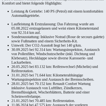
Komfort und bietet folgende Highlights:
Leistung & Getriebe: 140 PS (Petrol) mit einem komfortablen
Automatikgetriebe.
Laufleistung & Erstzulassung: Das Fahrzeug wurde am
05.08.2022 erstzugelassen und weist einen Kilometerstand
von 92.314 km auf.
Sonderausstattung: Inklusive Notrad (Roue de secours galette)
sowie Fußmatten und einem Sicherheits-Kit.
Umwelt: Der CO2-Ausstoß liegt bei 140 g/km.
30.09.2025 bei 92.314 km: Wartungsinspektion, Austausch
von Pollenfilter, Windschutzscheibe (inkl. Dichtung und
Klebesatz), Heckklappe sowie diverse Karosserie- und
Lackarbeiten.
20.05.2025 bei 83.132 km: Reifenwechsel (Michelin) und
Reifenrotation.
31.01.2025 bei 71.644 km: Kilometerabhängige
Wartungsinspektion und Austausch der Bremsscheiben.
28.01.2025 bei 70.152 km: Renault Confort Wartung
inklusive Austausch von Luftfilter, Zündkerzen,
Bremsflüssigkeit, Wischerblättern, Batterie und einer
Scheinwerferlampe.
21.01.2025 bei 70.485 km: Reifenrotation.
11.06.2024 bei 47.575 km: Austausch der vorderen