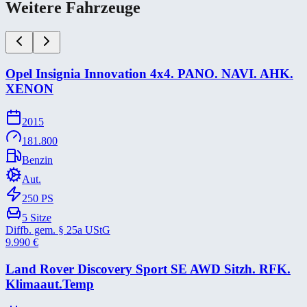
Weitere Fahrzeuge
Opel Insignia Innovation 4x4. PANO. NAVI. AHK.
XENON
2015
181.800
Benzin
Aut.
250
PS
5
Sitze
Diffb. gem. § 25a UStG
9.990
€
Land Rover Discovery Sport SE AWD Sitzh. RFK.
Klimaaut.Temp