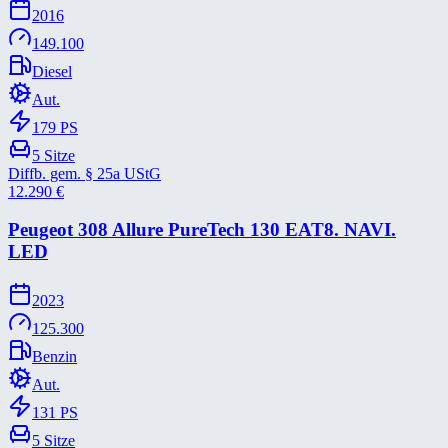
2016
149.100
Diesel
Aut.
179
PS
5
Sitze
Diffb. gem. § 25a UStG
12.290
€
Peugeot 308 Allure PureTech 130 EAT8. NAVI.
LED
2023
125.300
Benzin
Aut.
131
PS
5
Sitze