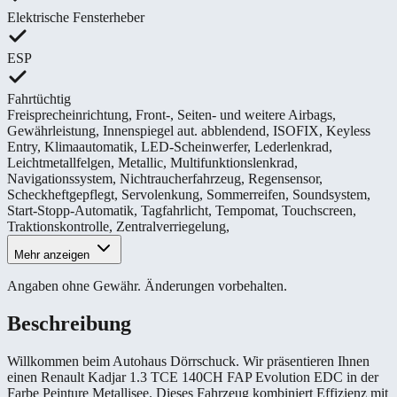
Elektrische Fensterheber
ESP
Fahrtüchtig
Freisprecheinrichtung
,
Front-, Seiten- und weitere Airbags
,
Gewährleistung
,
Innenspiegel aut. abblendend
,
ISOFIX
,
Keyless
Entry
,
Klimaautomatik
,
LED-Scheinwerfer
,
Lederlenkrad
,
Leichtmetallfelgen
,
Metallic
,
Multifunktionslenkrad
,
Navigationssystem
,
Nichtraucherfahrzeug
,
Regensensor
,
Scheckheftgepflegt
,
Servolenkung
,
Sommerreifen
,
Soundsystem
,
Start-Stopp-Automatik
,
Tagfahrlicht
,
Tempomat
,
Touchscreen
,
Traktionskontrolle
,
Zentralverriegelung
,
Mehr anzeigen
Angaben ohne Gewähr. Änderungen vorbehalten.
Beschreibung
Willkommen beim Autohaus Dörrschuck. Wir präsentieren Ihnen
einen Renault Kadjar 1.3 TCE 140CH FAP Evolution EDC in der
Farbe Peinture Metallisee. Dieses Fahrzeug kombiniert Effizienz mit