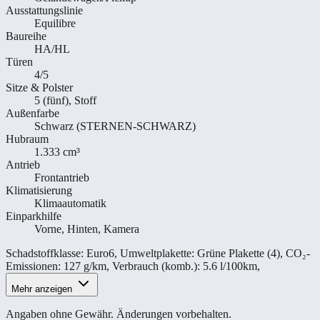
Ausstattungslinie
Equilibre
Baureihe
HA/HL
Türen
4/5
Sitze & Polster
5 (fünf), Stoff
Außenfarbe
Schwarz (STERNEN-SCHWARZ)
Hubraum
1.333 cm³
Antrieb
Frontantrieb
Klimatisierung
Klimaautomatik
Einparkhilfe
Vorne, Hinten, Kamera
Schadstoffklasse
:
Euro6
,
Umweltplakette
:
Grüne Plakette (4)
,
CO₂-
Emissionen
:
127 g/km
,
Verbrauch (komb.)
:
5.6 l/100km
,
Mehr anzeigen
Angaben ohne Gewähr. Änderungen vorbehalten.