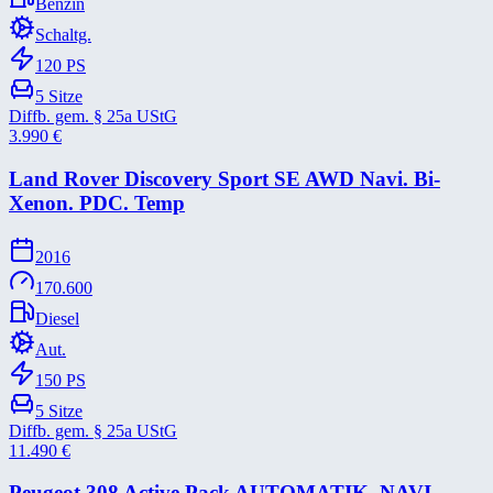
Benzin
Schaltg.
120
PS
5
Sitze
Diffb. gem. § 25a UStG
3.990
€
Land Rover Discovery Sport SE AWD Navi. Bi-​
Xenon. PDC. Temp
2016
170.600
Diesel
Aut.
150
PS
5
Sitze
Diffb. gem. § 25a UStG
11.490
€
Peugeot 308 Active Pack AUTOMATIK. NAVI.