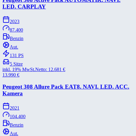
LED. CARPLAY
2023
87.400
Benzin
Aut.
131
PS
5
Sitze
inkl. 19% MwSt.
Netto:
12.681
€
13.990
€
Peugeot 308 Allure Pack EAT8. NAVI. LED. ACC.
Kamera
2021
104.400
Benzin
Aut.