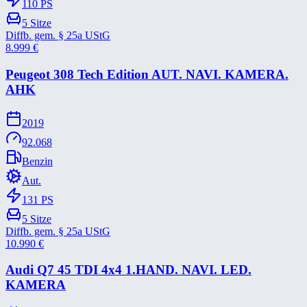
110
PS
5
Sitze
Diffb. gem. § 25a UStG
8.999
€
Peugeot 308 Tech Edition AUT. NAVI. KAMERA.
AHK
2019
92.068
Benzin
Aut.
131
PS
5
Sitze
Diffb. gem. § 25a UStG
10.990
€
Audi Q7 45 TDI 4x4 1.HAND. NAVI. LED.
KAMERA