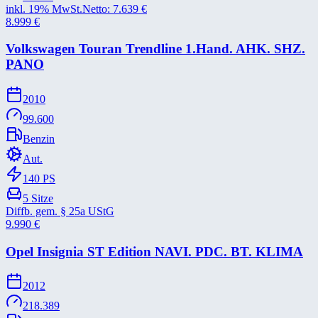
inkl. 19% MwSt.
Netto:
7.639
€
8.999
€
Volkswagen Touran Trendline 1.Hand. AHK. SHZ.
PANO
2010
99.600
Benzin
Aut.
140
PS
5
Sitze
Diffb. gem. § 25a UStG
9.990
€
Opel Insignia ST Edition NAVI. PDC. BT. KLIMA
2012
218.389