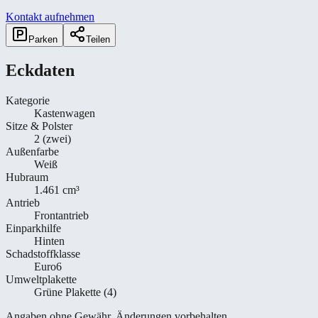
Kontakt aufnehmen
Parken
Teilen
Eckdaten
Kategorie
Kastenwagen
Sitze & Polster
2 (zwei)
Außenfarbe
Weiß
Hubraum
1.461 cm³
Antrieb
Frontantrieb
Einparkhilfe
Hinten
Schadstoffklasse
Euro6
Umweltplakette
Grüne Plakette (4)
Angaben ohne Gewähr. Änderungen vorbehalten.