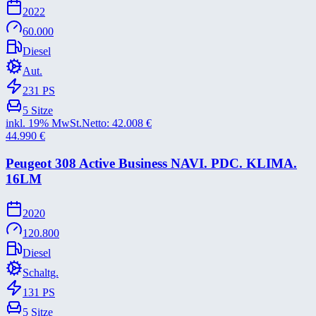
2022
60.000
Diesel
Aut.
231
PS
5
Sitze
inkl. 19% MwSt.
Netto:
42.008
€
44.990
€
Peugeot 308 Active Business NAVI. PDC. KLIMA.
16LM
2020
120.800
Diesel
Schaltg.
131
PS
5
Sitze