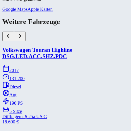
Google Maps
Apple Karten
Weitere Fahrzeuge
Volkswagen Touran Highline
DSG.LED.ACC.SHZ.PDC
2017
131.200
Diesel
Aut.
190
PS
5
Sitze
Diffb. gem. § 25a UStG
18.690
€