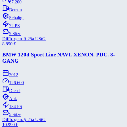
67.200
Benzin
Schaltg.
72
PS
5
Sitze
Diffb. gem. § 25a UStG
8.890
€
BMW 120d Sport Line NAVI. XENON. PDC. 8-​
GANG
2012
126.600
Diesel
Aut.
184
PS
5
Sitze
Diffb. gem. § 25a UStG
10.990
€