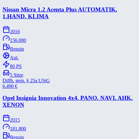
Nissan Micra 1.2 Acenta Plus AUTOMATIK.
1.HAND. KLIMA
2016
156.000
Benzin
Aut.
80
PS
5
Sitze
Diffb. gem. § 25a UStG
6.490
€
Opel Insignia Innovation 4x4. PANO. NAVI. AHK.
XENON
2015
181.800
Benzin