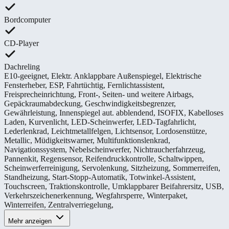
Bordcomputer
CD-Player
Dachreling
E10-geeignet
,
Elektr. Anklappbare Außenspiegel
,
Elektrische
Fensterheber
,
ESP
,
Fahrtüchtig
,
Fernlichtassistent
,
Freisprecheinrichtung
,
Front-, Seiten- und weitere Airbags
,
Gepäckraumabdeckung
,
Geschwindigkeitsbegrenzer
,
Gewährleistung
,
Innenspiegel aut. abblendend
,
ISOFIX
,
Kabelloses
Laden
,
Kurvenlicht
,
LED-Scheinwerfer
,
LED-Tagfahrlicht
,
Lederlenkrad
,
Leichtmetallfelgen
,
Lichtsensor
,
Lordosenstütze
,
Metallic
,
Müdigkeitswarner
,
Multifunktionslenkrad
,
Navigationssystem
,
Nebelscheinwerfer
,
Nichtraucherfahrzeug
,
Pannenkit
,
Regensensor
,
Reifendruckkontrolle
,
Schaltwippen
,
Scheinwerferreinigung
,
Servolenkung
,
Sitzheizung
,
Sommerreifen
,
Standheizung
,
Start-Stopp-Automatik
,
Totwinkel-Assistent
,
Touchscreen
,
Traktionskontrolle
,
Umklappbarer Beifahrersitz
,
USB
,
Verkehrszeichenerkennung
,
Wegfahrsperre
,
Winterpaket
,
Winterreifen
,
Zentralverriegelung
,
Mehr anzeigen