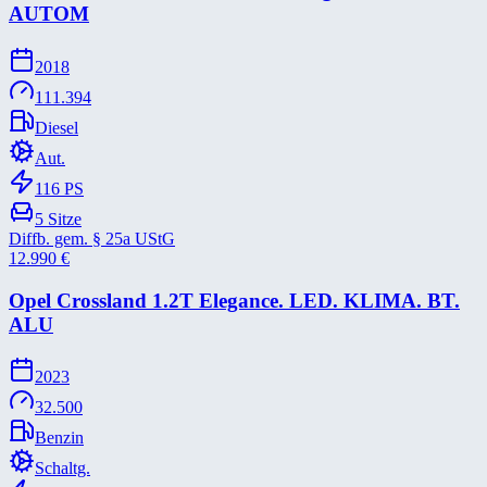
AUTOM
2018
111.394
Diesel
Aut.
116
PS
5
Sitze
Diffb. gem. § 25a UStG
12.990
€
Opel Crossland 1.2T Elegance. LED. KLIMA. BT.
ALU
2023
32.500
Benzin
Schaltg.