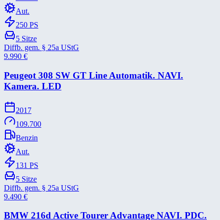
Aut.
250
PS
5
Sitze
Diffb. gem. § 25a UStG
9.990
€
Peugeot 308 SW GT Line Automatik. NAVI.
Kamera. LED
2017
109.700
Benzin
Aut.
131
PS
5
Sitze
Diffb. gem. § 25a UStG
9.490
€
BMW 216d Active Tourer Advantage NAVI. PDC.