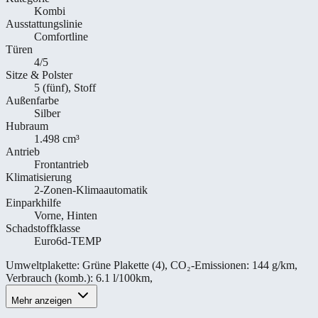
Kombi
Ausstattungslinie
Comfortline
Türen
4/5
Sitze & Polster
5 (fünf), Stoff
Außenfarbe
Silber
Hubraum
1.498 cm³
Antrieb
Frontantrieb
Klimatisierung
2-Zonen-Klimaautomatik
Einparkhilfe
Vorne, Hinten
Schadstoffklasse
Euro6d-TEMP
Umweltplakette
:
Grüne Plakette (4)
,
CO₂-Emissionen
:
144 g/km
,
Verbrauch (komb.)
:
6.1 l/100km
,
Mehr anzeigen