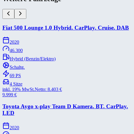
Fiat 500 Lounge 1.0 Hybrid. CarPlay. Cruise. DAB
2020
46.300
Hybrid (Benzin/Elektro)
Schaltg.
69
PS
4
Sitze
inkl. 19% MwSt.
Netto:
8.403
€
9.999
€
Toyota Aygo x-​play Team D Kamera. BT. CarPlay.
LED
2020