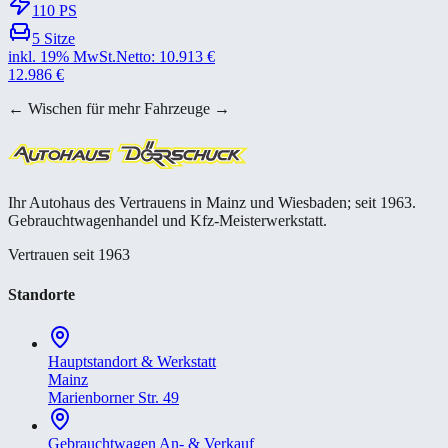
110
PS
5
Sitze
inkl. 19% MwSt.
Netto:
10.913
€
12.986
€
← Wischen für mehr Fahrzeuge →
Ihr Autohaus des Vertrauens in Mainz und Wiesbaden; seit 1963.
Gebrauchtwagenhandel und Kfz-Meisterwerkstatt.
Vertrauen seit 1963
Standorte
Hauptstandort & Werkstatt
Mainz
Marienborner Str. 49
Gebrauchtwagen An- & Verkauf