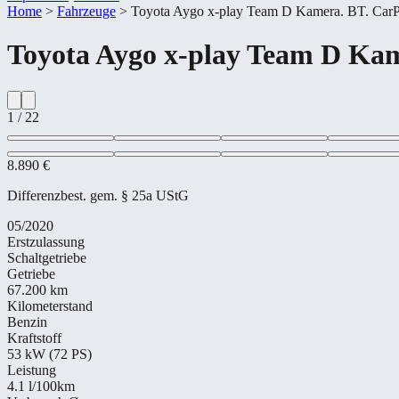
Home
>
Fahrzeuge
>
Toyota Aygo x-​play Team D Kamera. BT. Car
Toyota
Aygo x-​play Team D Ka
1
/
22
8.890 €
Differenzbest. gem. § 25a UStG
05/2020
Erstzulassung
Schaltgetriebe
Getriebe
67.200 km
Kilometerstand
Benzin
Kraftstoff
53 kW (72 PS)
Leistung
4.1
l/100km