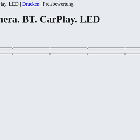
Play. LED
|
Drucken
|
Preisbewertung
mera. BT. CarPlay. LED