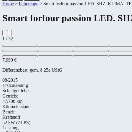
Home
>
Fahrzeuge
>
Smart forfour passion LED. SHZ. KLIMA.
Smart
forfour passion LED.
1
/
32
7.990 €
Differenzbest. gem. § 25a UStG
08/2015
Erstzulassung
Schaltgetriebe
Getriebe
47.700 km
Kilometerstand
Benzin
Kraftstoff
52 kW (71 PS)
Leistung