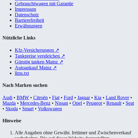
Gebrauchtwagen mit Garantie
Impressum
Datenschutz
Barrierefreiheit
Erwähnungen
Nützliche Links
Kfz-Versicherungen
↗
Tankpreise vergleichen
↗
Günstig tanken Mainz
↗
Autoankauf Mainz
↗
llms.txt
Nach Marken suchen
Audi
•
BMW
•
Citroën
•
Fiat
•
Ford
•
Jaguar
•
Kia
•
Land Rover
•
Mazda
•
Mercedes-Benz
•
Nissan
•
Opel
•
Peugeot
•
Renault
•
Seat
•
Skoda
•
Smart
•
Volkswagen
Hinweise
Alle Angaben ohne Gewähr. Irrtümer und Zwischenverkauf