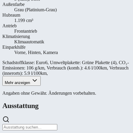
Außenfarbe
Grau (Platinium-Grau)
Hubraum
1.199 cm³
Antrieb
Frontantrieb
Klimatisierung
Klimaautomatik
Einparkhilfe
Vorne, Hinten, Kamera
Schadstoffklasse
:
Euro6
,
Umweltplakette
:
Grüne Plakette (4)
,
CO₂-
Emissionen
:
106 g/km
,
Verbrauch (komb.)
:
4.6 l/100km
,
Verbrauch
(innerorts)
:
5.9 l/100km
,
Mehr anzeigen
Angaben ohne Gewähr. Änderungen vorbehalten.
Ausstattung