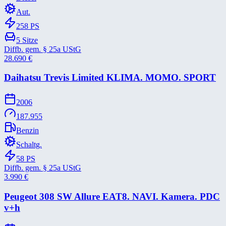
Aut.
258
PS
5
Sitze
Diffb. gem. § 25a UStG
28.690
€
Daihatsu Trevis Limited KLIMA. MOMO. SPORT
2006
187.955
Benzin
Schaltg.
58
PS
Diffb. gem. § 25a UStG
3.990
€
Peugeot 308 SW Allure EAT8. NAVI. Kamera. PDC
v+​h