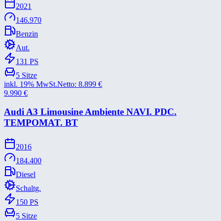
2021
146.970
Benzin
Aut.
131
PS
5
Sitze
inkl. 19% MwSt.
Netto:
8.899
€
9.990
€
Audi A3 Limousine Ambiente NAVI. PDC.
TEMPOMAT. BT
2016
184.400
Diesel
Schaltg.
150
PS
5
Sitze