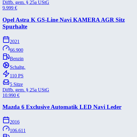
Diffb. gem. § 25a UStG
9.999
€
Opel Astra K GS-​Line Navi KAMERA AGR Sitz
Spurhalte
2021
66.900
Benzin
Schaltg.
110
PS
5
Sitze
Diffb. gem. § 25a UStG
10.990
€
Mazda 6 Exclusive Automatik LED Navi Leder
2016
106.611