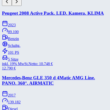
Peugeot 2008 Active Pack. LED. Kamera. KLIMA
2023
89.100
Benzin
Schaltg.
101
PS
5
Sitze
inkl. 19% MwSt.
Netto:
10.748
€
12.790
€
Mercedes-​Benz GLE 350 d 4Matic AMG Line.
PANO. 360°. AIRMATIC
2017
139.182
Diesel