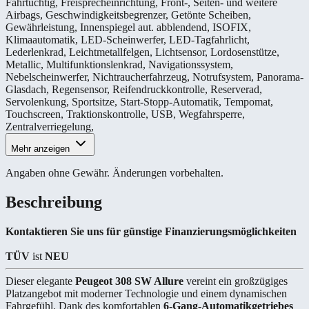
Fahrtüchtig
,
Freisprecheinrichtung
,
Front-, Seiten- und weitere
Airbags
,
Geschwindigkeitsbegrenzer
,
Getönte Scheiben
,
Gewährleistung
,
Innenspiegel aut. abblendend
,
ISOFIX
,
Klimaautomatik
,
LED-Scheinwerfer
,
LED-Tagfahrlicht
,
Lederlenkrad
,
Leichtmetallfelgen
,
Lichtsensor
,
Lordosenstütze
,
Metallic
,
Multifunktionslenkrad
,
Navigationssystem
,
Nebelscheinwerfer
,
Nichtraucherfahrzeug
,
Notrufsystem
,
Panorama-
Glasdach
,
Regensensor
,
Reifendruckkontrolle
,
Reserverad
,
Servolenkung
,
Sportsitze
,
Start-Stopp-Automatik
,
Tempomat
,
Touchscreen
,
Traktionskontrolle
,
USB
,
Wegfahrsperre
,
Zentralverriegelung
,
Mehr anzeigen
Angaben ohne Gewähr. Änderungen vorbehalten.
Beschreibung
Kontaktieren Sie uns für günstige Finanzierungsmöglichkeiten
TÜV
ist
NEU
Dieser elegante
Peugeot 308 SW Allure
vereint ein großzügiges
Platzangebot mit moderner Technologie und einem dynamischen
Fahrgefühl. Dank des komfortablen
6-Gang-Automatikgetriebes